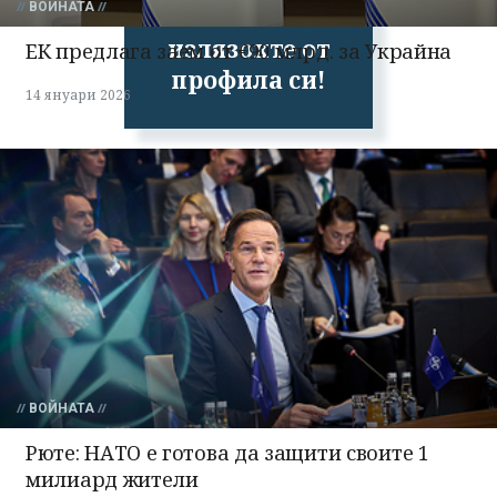
ВОЙНАТА
Успешно
излязохте от
ЕК предлага заем от €90 млрд. за Украйна
профила си!
14 януари 2026
ВОЙНАТА
Рюте: НАТО е готова да защити своите 1
милиард жители