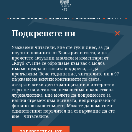
ВСИЧКИ НОВИНИ
ПОЛИТИКА
ИКОНОМИКА
СВЕТЪТ
Подкрепете ни
СПОРТ
КУЛТУРА
ТЕХНОЛОГИИ
КАЛЕЙДОСКОП
МНЕНИЯ
Уважаеми читатели, вие сте тук и днес, за да
научите новините от България и света, и да
прочетете актуални анализи и коментари от
„Клуб Z“. Ние се обръщаме към вас с молба –
имаме нужда от вашата подкрепа, за да
продължим. Вече години вие, читателите ни в 97
Общи условия
Политика за поверителност
държави на всички континенти по света,
отваряте всеки ден страницата ни в интернет в
Реклама
Партньори
Контакти
За Клуб Z
търсене на истинска, независима и качествена
Екип
Подкрепете ни
журналистика. Вие можете да допринесете за
нашия стремеж към истината, неприкривана от
финансови зависимости. Можете да помогнете
единственият поръчител на съдържание да сте
Издател на www.clubz.bg е „Клуб Зебра Медия“ ЕООД, София, ул. "Алеко
вие – читателите.
Константинов" 3. Всички права запазени 2026 „Клуб Зебра Медия“
ЕООД.
Препечатването на материали, снимки и видео от www.clubz.bg без
разрешение ще бъде преследвано по съдебен път, съгласно