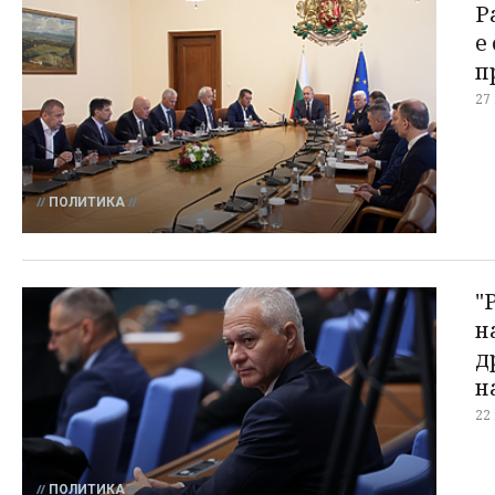
Р
е
п
27
ПОЛИТИКА
"
н
д
н
22
ПОЛИТИКА