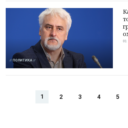
К
т
г
о
01
ПОЛИТИКА
1
2
3
4
5