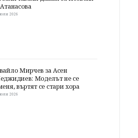
 Атанасова
 юли 2026
вайло Мирчев за Асен
еджидиев: Моделът не се
меня, въртят се стари хора
 юли 2026