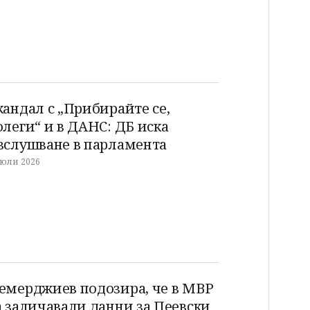
кандал с „Прибирайте се,
олеги“ и в ДАНС: ДБ иска
зслушване в парламента
 юли 2026
емерджиев подозира, че в МВР
а заличавали данни за Пеевски