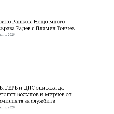
ойко Рашков: Нещо много
вързва Радев с Пламен Тончев
 юли 2026
Б, ГЕРБ и ДПС опитаха да
згонят Божанов и Мирчев от
омисията за службите
 юли 2026