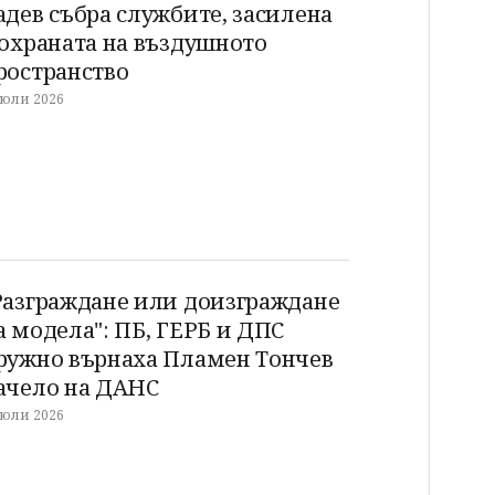
адев събра службите, засилена
 охраната на въздушното
ространство
 юли 2026
Разграждане или доизграждане
а модела": ПБ, ГЕРБ и ДПС
ружно върнаха Пламен Тончев
ачело на ДАНС
 юли 2026