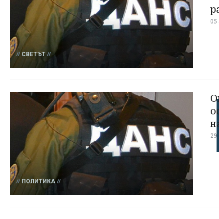
р
05
СВЕТЪТ
О
о
н
29
ПОЛИТИКА