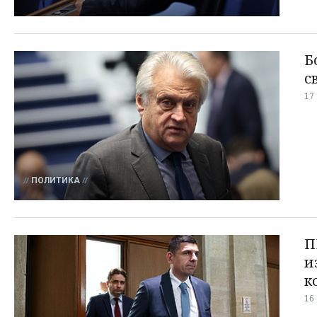
Б
с
17
ПОЛИТИКА
П
и
к
16