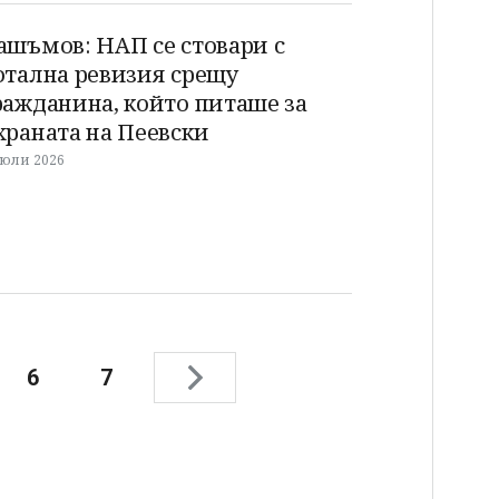
ашъмов: НАП се стовари с
отална ревизия срещу
ражданина, който питаше за
храната на Пеевски
 юли 2026
6
7