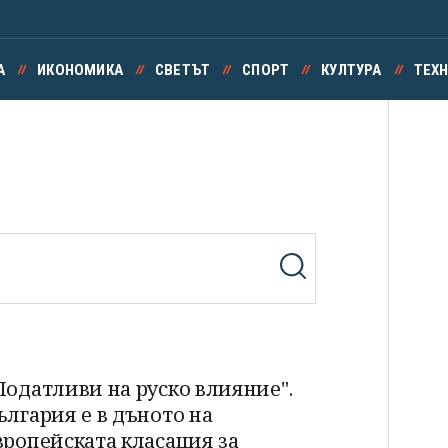
А
ИКОНОМИКА
СВЕТЪТ
СПОРТ
КУЛТУРА
ТЕХ
Податливи на руско влияние".
ългария е в дъното на
вропейската класация за