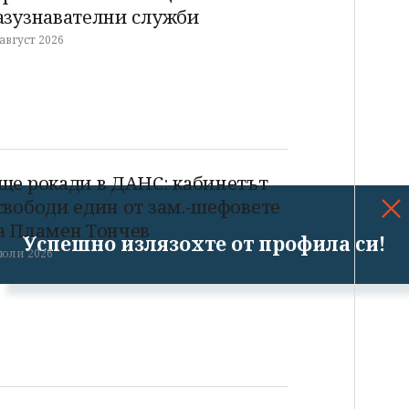
азузнавателни служби
 август 2026
ще рокади в ДАНС: кабинетът
свободи един от зам.-шефовете
а Пламен Тончев
Успешно излязохте от профила си!
 юли 2026