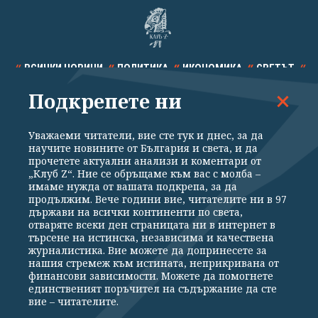
ВСИЧКИ НОВИНИ
ПОЛИТИКА
ИКОНОМИКА
СВЕТЪТ
Подкрепете ни
СПОРТ
КУЛТУРА
ТЕХНОЛОГИИ
КАЛЕЙДОСКОП
МНЕНИЯ
Уважаеми читатели, вие сте тук и днес, за да
научите новините от България и света, и да
прочетете актуални анализи и коментари от
„Клуб Z“. Ние се обръщаме към вас с молба –
имаме нужда от вашата подкрепа, за да
продължим. Вече години вие, читателите ни в 97
Общи условия
Политика за поверителност
държави на всички континенти по света,
отваряте всеки ден страницата ни в интернет в
Реклама
Партньори
Контакти
За Клуб Z
търсене на истинска, независима и качествена
Екип
Подкрепете ни
журналистика. Вие можете да допринесете за
нашия стремеж към истината, неприкривана от
финансови зависимости. Можете да помогнете
единственият поръчител на съдържание да сте
Издател на www.clubz.bg е „Клуб Зебра Медия“ ЕООД, София, ул. "Алеко
вие – читателите.
Константинов" 3. Всички права запазени 2026 „Клуб Зебра Медия“
ЕООД.