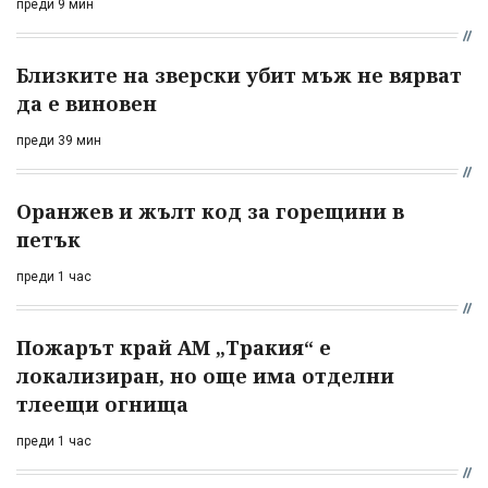
преди 9 мин
Близките на зверски убит мъж не вярват
да е виновен
преди 39 мин
Оранжев и жълт код за горещини в
петък
преди 1 час
Пожарът край АМ „Тракия“ е
локализиран, но още има отделни
тлеещи огнища
преди 1 час