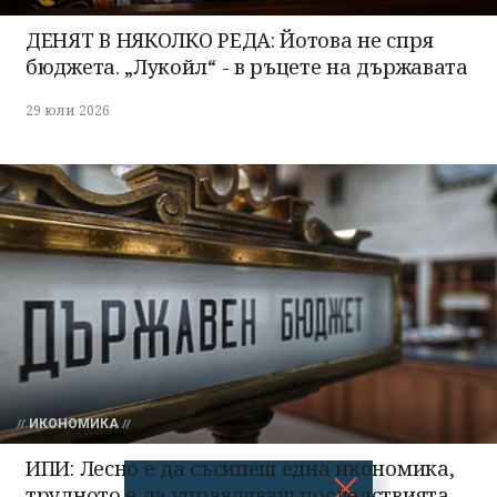
ДЕНЯТ В НЯКОЛКО РЕДА: Йотова не спря
бюджета. „Лукойл“ - в ръцете на държавата
29 юли 2026
ИКОНОМИКА
ИПИ: Лесно е да съсипеш една икономика,
трудното е да управляваш последствията