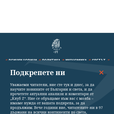
ВСИЧКИ НОВИНИ
ПОЛИТИКА
ИКОНОМИКА
СВЕТЪТ
Подкрепете ни
СПОРТ
КУЛТУРА
ТЕХНОЛОГИИ
КАЛЕЙДОСКОП
МНЕНИЯ
Уважаеми читатели, вие сте тук и днес, за да
научите новините от България и света, и да
прочетете актуални анализи и коментари от
„Клуб Z“. Ние се обръщаме към вас с молба –
имаме нужда от вашата подкрепа, за да
продължим. Вече години вие, читателите ни в 97
Общи условия
Политика за поверителност
държави на всички континенти по света,