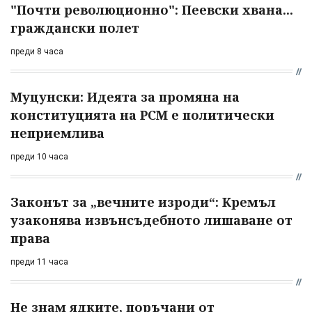
"Почти революционно": Пеевски хвана...
граждански полет
преди 8 часа
Муцунски: Идеята за промяна на
конституцията на РСМ е политически
неприемлива
преди 10 часа
Законът за „вечните изроди“: Кремъл
узаконява извънсъдебното лишаване от
права
преди 11 часа
Не знам ядките, поръчани от