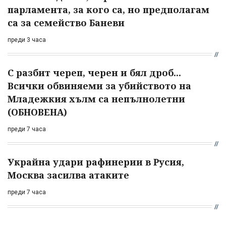
парламента, за кого са, но предполагам
са за семейство Баневи
преди 3 часа
С разбит череп, черен и бял дроб...
Всички обвиняеми за убийството на
Младежкия хълм са непълнолетни
(ОБНОВЕНА)
преди 7 часа
Украйна удари рафинерии в Русия,
Москва засилва атаките
преди 7 часа