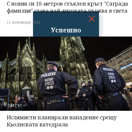
С новия си 10-метров стъклен кръст "Саграда
фамилия" става най-високата църква в света
11 декември 2024
Успешно
излязохте от
профила си!
СВЕТЪТ
Ислямисти планирали нападение срещу
Кьолнската катедрала