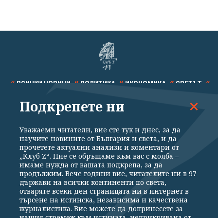
ВСИЧКИ НОВИНИ
ПОЛИТИКА
ИКОНОМИКА
СВЕТЪТ
Подкрепете ни
СПОРТ
КУЛТУРА
ТЕХНОЛОГИИ
КАЛЕЙДОСКОП
МНЕНИЯ
Уважаеми читатели, вие сте тук и днес, за да
научите новините от България и света, и да
прочетете актуални анализи и коментари от
„Клуб Z“. Ние се обръщаме към вас с молба –
имаме нужда от вашата подкрепа, за да
продължим. Вече години вие, читателите ни в 97
Общи условия
Политика за поверителност
държави на всички континенти по света,
отваряте всеки ден страницата ни в интернет в
Реклама
Партньори
Контакти
За Клуб Z
търсене на истинска, независима и качествена
Екип
Подкрепете ни
журналистика. Вие можете да допринесете за
нашия стремеж към истината, неприкривана от