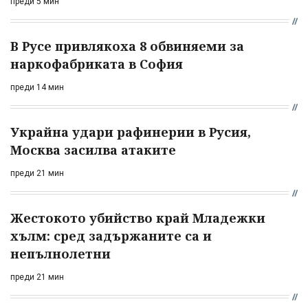
преди 5 мин
В Русе привлякоха 8 обвиняеми за
наркофабриката в София
преди 14 мин
Украйна удари рафинерии в Русия,
Москва засилва атаките
преди 21 мин
Жестокото убийство край Младежки
хълм: сред задържаните са и
непълнолетни
преди 21 мин