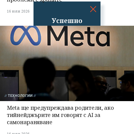
16 юли 2026
Успешно
излязохте от
профила си!
ТЕХНОЛОГИИ
Meta ще предупреждава родители, ако
тийнейджърите им говорят с AI за
самонараняване
16 юли 2026