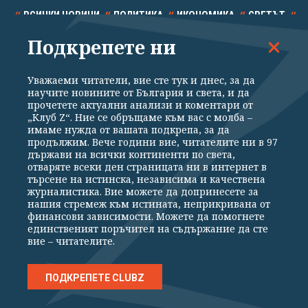
ВСИЧКИ НОВИНИ
ПОЛИТИКА
ИКОНОМИКА
СВЕТЪТ
Подкрепете ни
СПОРТ
КУЛТУРА
ТЕХНОЛОГИИ
КАЛЕЙДОСКОП
МНЕНИЯ
Уважаеми читатели, вие сте тук и днес, за да
научите новините от България и света, и да
прочетете актуални анализи и коментари от
„Клуб Z“. Ние се обръщаме към вас с молба –
имаме нужда от вашата подкрепа, за да
продължим. Вече години вие, читателите ни в 97
Общи условия
Политика за поверителност
държави на всички континенти по света,
отваряте всеки ден страницата ни в интернет в
Реклама
Партньори
Контакти
За Клуб Z
търсене на истинска, независима и качествена
Екип
Подкрепете ни
журналистика. Вие можете да допринесете за
нашия стремеж към истината, неприкривана от
финансови зависимости. Можете да помогнете
единственият поръчител на съдържание да сте
Издател на www.clubz.bg е „Клуб Зебра Медия“ ЕООД, София, ул. "Алеко
вие – читателите.
Константинов" 3. Всички права запазени 2026 „Клуб Зебра Медия“
ЕООД.
Препечатването на материали, снимки и видео от www.clubz.bg без
разрешение ще бъде преследвано по съдебен път, съгласно
ПОДКРЕПЕТЕ CLUBZ
ОБЩИТЕ УСЛОВИЯ