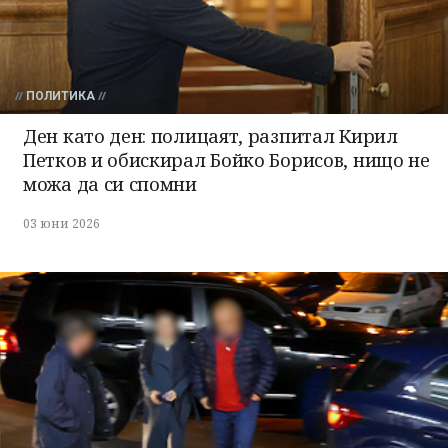
излязохте от
профила си!
ПОЛИТИКА
Ден като ден: полицаят, разпитал Кирил
Петков и обискирал Бойко Борисов, нищо не
можа да си спомни
03 юни 2026