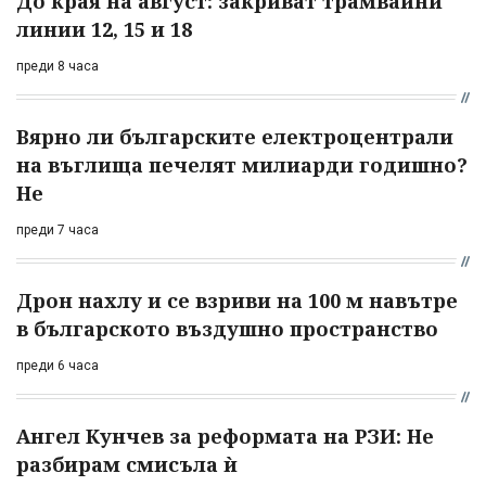
До края на август: закриват трамвайни
линии 12, 15 и 18
преди 8 часа
Вярно ли българските електроцентрали
на въглища печелят милиарди годишно?
Не
преди 7 часа
Дрон нахлу и се взриви на 100 м навътре
в българското въздушно пространство
преди 6 часа
Ангел Кунчев за реформата на РЗИ: Не
разбирам смисъла ѝ