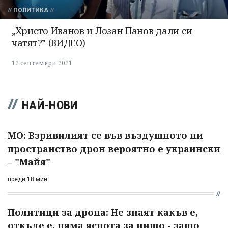
ПОЛИТИКА
„Христо Иванов и Лозан Панов дали си
чатят?” (ВИДЕО)
12 септември 2021
НАЙ-НОВИ
МО: Взривилият се във въздушното ни
пространство дрон вероятно е украински
– "Майя"
преди 18 мин
Политици за дрона: Не знаят какъв е,
откъде е, няма яснота за нищо - защо