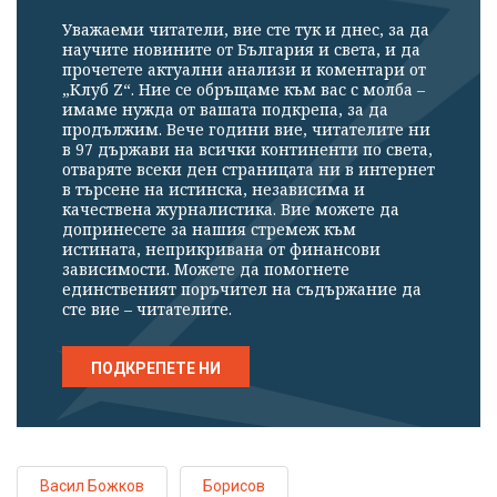
Уважаеми читатели, вие сте тук и днес, за да
научите новините от България и света, и да
прочетете актуални анализи и коментари от
„Клуб Z“. Ние се обръщаме към вас с молба –
имаме нужда от вашата подкрепа, за да
продължим. Вече години вие, читателите ни
в 97 държави на всички континенти по света,
отваряте всеки ден страницата ни в интернет
в търсене на истинска, независима и
качествена журналистика. Вие можете да
допринесете за нашия стремеж към
истината, неприкривана от финансови
зависимости. Можете да помогнете
единственият поръчител на съдържание да
сте вие – читателите.
ПОДКРЕПЕТЕ НИ
Васил Божков
Борисов