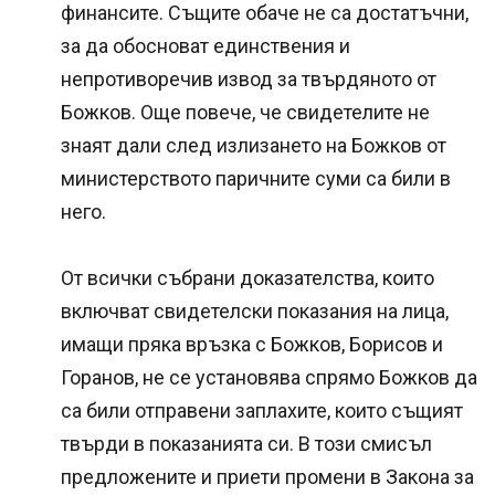
финансите. Същите обаче не са достатъчни,
за да обосноват единствения и
непротиворечив извод за твърдяното от
Божков. Още повече, че свидетелите не
знаят дали след излизането на Божков от
министерството паричните суми са били в
него.
От всички събрани доказателства, които
включват свидетелски показания на лица,
имащи пряка връзка с Божков, Борисов и
Горанов, не се установява спрямо Божков да
са били отправени заплахите, които същият
твърди в показанията си. В този смисъл
предложените и приети промени в Закона за