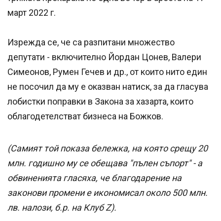
март 2022 г.
Изрежда се, че са разпитани множество
депутати - включително Йордан Цонев, Валери
Симеонов, Румен Гечев и др., от които нито един
не посочил да му е оказван натиск, за да гласува
лобистки поправки в Закона за хазарта, които
облагодетелстват бизнеса на Божков.
(Самият той показа бележка, на която срещу 20
млн. годишно му се обещава "пълен съпорт" - а
обвиненията гласяха, че благодарение на
законови промени е икономисал около 500 млн.
лв. налози, б.р. на Клуб Z).