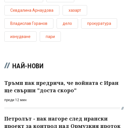
Севдалина Арнаудова
хазарт
Владислав Горанов
дело
прокуратура
изнудване
пари
НАЙ-НОВИ
Тръмп пак предрича, че войната с Иран
ще свърши "доста скоро"
преди 12 мин
Петролът - пак нагоре след ирански
проект за контрол над Ормузкия проток