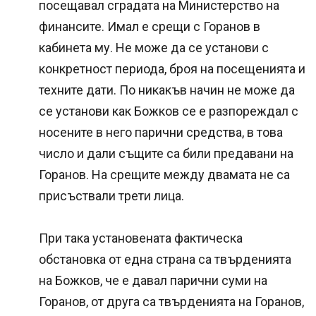
посещавал сградата на Министерство на
финансите. Имал е срещи с Горанов в
кабинета му. Не може да се установи с
конкретност периода, броя на посещенията и
техните дати. По никакъв начин не може да
се установи как Божков се е разпореждал с
носените в него парични средства, в това
число и дали същите са били предавани на
Горанов. На срещите между двамата не са
присъствали трети лица.
При така установената фактическа
обстановка от една страна са твърденията
на Божков, че е давал парични суми на
Горанов, от друга са твърденията на Горанов,