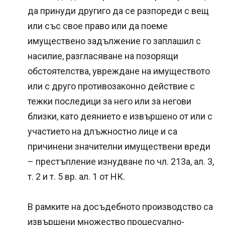
да принуди другиго да се разпореди с вещ
или със свое право или да поеме
имуществено задължение го заплашил с
насилие, разгласяване на позорящи
обстоятелства, увреждане на имуществото
или с друго противозаконно действие с
тежки последици за него или за негови
близки, като деянието е извършено от или с
участието на длъжностно лице и са
причинени значителни имуществени вреди
– престъпление изнудване по чл. 213а, ал. 3,
т. 2 и т. 5 вр. ал. 1 от НК.
В рамките на досъдебното производство са
извършени множество процесуално-