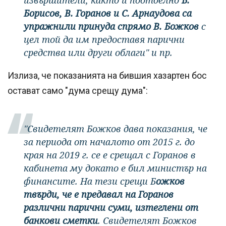
извършители, както и поотделно
Б.
Борисов, В. Горанов и С. Арнаудова са
упражнили принуда спрямо В. Божков
с
цел той да им предоставя парични
средства или други облаги" и пр.
Излиза, че показанията на бившия хазартен бос
остават само "дума срещу дума":
"Свидетелят Божков дава показания, че
за периода от началото от 2015 г. до
края на 2019 г. се е срещал с Горанов в
кабинета му докато е бил министър на
финансите. На тези срещи Б
ожков
твърди, че е предавал на Горанов
различни парични суми, изтеглени от
банкови сметки
. Свидетелят Божков