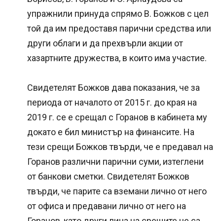
упражнили принуда спрямо В. Божков с цел
той да им предоставя парични средства или
други облаги и да прехвърли акции от
хазартните дружества, в които има участие.
Свидетелят Божков дава показания, че за
периода от началото от 2015 г. до края на
2019 г. се е срещал с Горанов в кабинета му
докато е бил министър на финансите. На
тези срещи Божков твърди, че е предавал на
Горанов различни парични суми, изтеглени
от банкови сметки. Свидетелят Божков
твърди, че парите са вземани лично от него
от офиса и предавани лично от него на
Горанов, като други лица на срещите не са