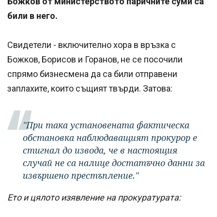
Божков от министерството паричните суми са
били в него.
Свидетели - включително хора в връзка с
Божков, Борисов и Горанов, не се посочили
спрямо бизнесмена да са били отправени
заплахите, които същият твърди. Затова:
"При така установената фактическа
обстановка наблюдаващият прокурор е
стигнал до извода, че в настоящия
случай не са налице достатъчно данни за
извършено престъпление."
Ето и цялото изявление на прокуратурата: