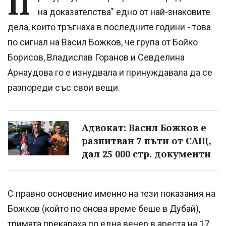
П
на доказателства" едно от най-знаковите
дела, които тръгнаха в последните години - това
по сигнал на Васил Божков, че група от Бойко
Борисов, Владислав Горанов и Севделина
Арнаудова го е изнудвала и принуждавала да се
разпореди със свои вещи.
Адвокат: Васил Божков е
разпитван 7 пъти от САЩ,
дал 25 000 стр. документи
С правно основение именно на тези показания на
Божков (който по онова време беше в Дубай),
тримата прекараха по една вечер в ареста на 17