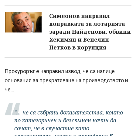
Симеонов направил
поправката за лотарията
заради Найденови, обвини
Хекимян и Венелин
Петков в корупция
Прокурорът е направил извод, че са налице
основания за прекратяване на производството и
че...
"... не са събрани доказателства, които
по категоричен и безсъмнен начин да
сочат, че в съучастие като