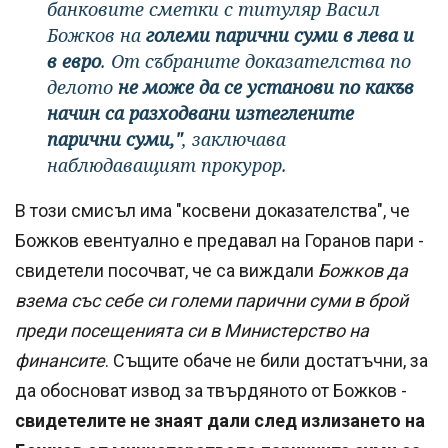
банковите сметки с титуляр Васил
Божков на
големи парични суми в лева и
в евро
. От събраните доказателства по
делото
не може да се установи по какъв
начин са разходвани изтеглените
парични суми,"
, заключава
наблюдаващият прокурор.
В този смисъл има "косвени доказателства", че
Божков евентуално е предавал на Горанов пари -
свидетели посочват, че са виждали
Божков да
взема със себе си големи парични суми в брой
преди посещенията си в Министерство на
финансите
. Същите обаче не били достатъчни, за
да обосноват извод за твърдяното от Божков -
свидетелите не знаят дали след излизането на