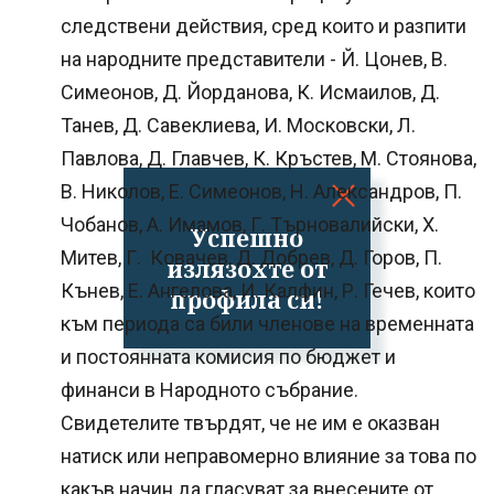
следствени действия, сред които и разпити
на народните представители - Й. Цонев, В.
Симеонов, Д. Йорданова, К. Исмаилов, Д.
Танев, Д. Савеклиева, И. Московски, Л.
Павлова, Д. Главчев, К. Кръстев, М. Стоянова,
В. Николов, Е. Симеонов, Н. Александров, П.
Чобанов, А. Имамов, Г. Търновалийски, Х.
Успешно
Митев, Г. Ковачев, Д. Добрев, Д. Горов, П.
излязохте от
Кънев, Е. Ангелова, И. Калфин, Р. Гечев, които
профила си!
към периода са били членове на временната
и постоянната комисия по бюджет и
финанси в Народното събрание.
Свидетелите твърдят, че не им е оказван
натиск или неправомерно влияние за това по
какъв начин да гласуват за внесените от