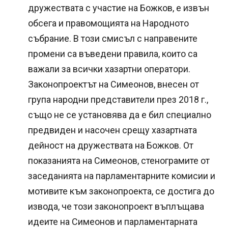
дружествата с участие на Божков, е извън
обсега и правомощията на Народното
събрание. В този смисъл с направените
промени са въведени правила, които са
важали за всички хазартни оператори.
Законопроектът на Симеонов, внесен от
група народни представители през 2018 г.,
също не се установява да е бил специално
предвиден и насочен срещу хазартната
дейност на дружествата на Божков. От
показанията на Симеонов, стенограмите от
заседанията на парламентарните комисии и
мотивите към законопроекта, се достига до
извода, че този законопроект въплъщава
идеите на Симеонов и парламентарната