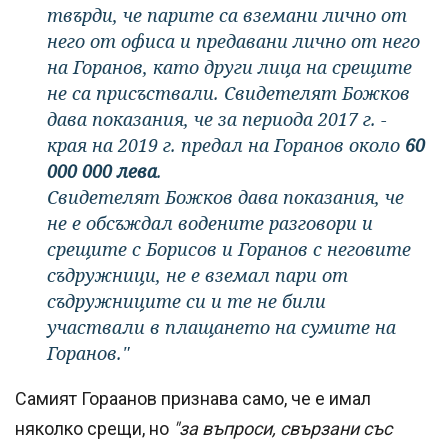
твърди, че парите са вземани лично от
него от офиса и предавани лично от него
на Горанов, като други лица на срещите
не са присъствали. Свидетелят Божков
дава показания, че за периода 2017 г. -
края на 2019 г. предал на Горанов около
60
000 000 лева
.
Свидетелят Божков дава показания, че
не е обсъждал водените разговори и
срещите с Борисов и Горанов с неговите
съдружници, не е вземал пари от
съдружниците си и те не били
участвали в плащането на сумите на
Горанов."
Самият Гораанов признава само, че е имал
няколко срещи, но
"за въпроси, свързани със