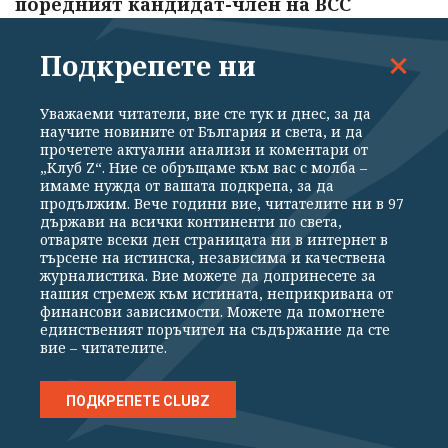
поредният кандидат-член на ВСС
06.08.2026
Подкрепете ни
Украйна удари рафинерии в Русия,
Уважаеми читатели, вие сте тук и днес, за да
Москва засилва атаките
научите новините от България и света, и да
прочетете актуални анализи и коментари от
06.08.2026
„Клуб Z“. Ние се обръщаме към вас с молба –
имаме нужда от вашата подкрепа, за да
продължим. Вече години вие, читателите ни в 97
държави на всички континенти по света,
отваряте всеки ден страницата ни в интернет в
търсене на истинска, независима и качествена
журналистика. Вие можете да допринесете за
нашия стремеж към истината, неприкривана от
финансови зависимости. Можете да помогнете
ЗАКОН И РЕД
единственият поръчител на съдържание да сте
вие – читателите.
ПОДКРЕПЕТЕ CLUBZ