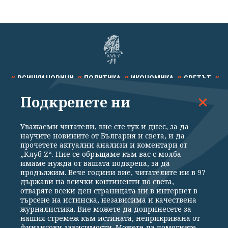
ВСИЧКИ НОВИНИ
ПОЛИТИКА
ИКОНОМИКА
СВЕТЪТ
Подкрепете ни
СПОРТ
КУЛТУРА
ТЕХНОЛОГИИ
КАЛЕЙДОСКОП
МНЕНИЯ
Уважаеми читатели, вие сте тук и днес, за да
научите новините от България и света, и да
прочетете актуални анализи и коментари от
„Клуб Z“. Ние се обръщаме към вас с молба –
имаме нужда от вашата подкрепа, за да
продължим. Вече години вие, читателите ни в 97
Общи условия
Политика за поверителност
държави на всички континенти по света,
отваряте всеки ден страницата ни в интернет в
Реклама
Партньори
Контакти
За Клуб Z
търсене на истинска, независима и качествена
Екип
Подкрепете ни
журналистика. Вие можете да допринесете за
нашия стремеж към истината, неприкривана от
финансови зависимости. Можете да помогнете