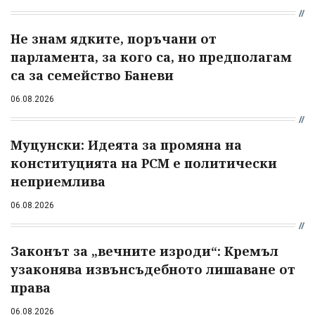
Не знам ядките, поръчани от
парламента, за кого са, но предполагам
са за семейство Баневи
06.08.2026
Муцунски: Идеята за промяна на
конституцията на РСМ е политически
неприемлива
06.08.2026
Законът за „вечните изроди“: Кремъл
узаконява извънсъдебното лишаване от
права
06.08.2026