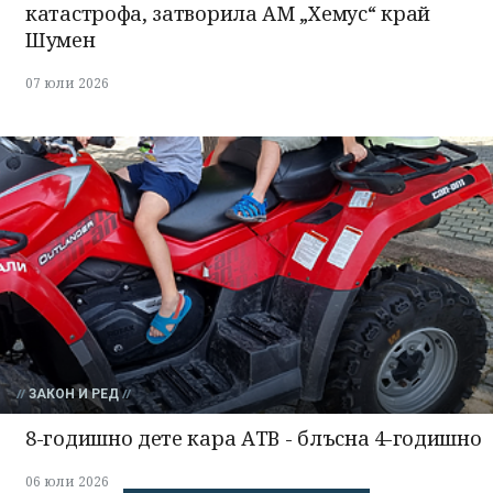
катастрофа, затворила АМ „Хемус“ край
Шумен
07 юли 2026
ЗАКОН И РЕД
8-годишно дете кара АТВ - блъсна 4-годишно
06 юли 2026