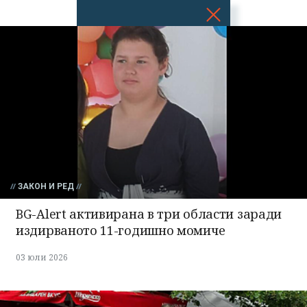
Успешно
излязохте от
профила си!
ЗАКОН И РЕД
BG-Alert активирана в три области заради
издирваното 11-годишно момиче
03 юли 2026