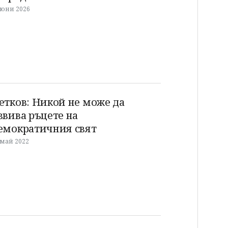
 юни 2026
етков: Никой не може да
звива ръцете на
емократичния свят
 май 2022