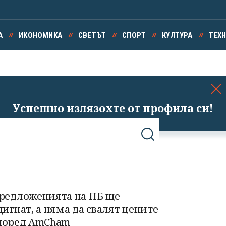
А
ИКОНОМИКА
СВЕТЪТ
СПОРТ
КУЛТУРА
ТЕХ
Успешно излязохте от профила си!
редложенията на ПБ ще
дигнат, а няма да свалят цените
поред AmCham