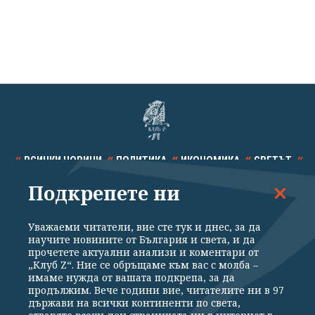
ВСИЧКИ НОВИНИ
ПОЛИТИКА
ИКОНОМИКА
СВЕТЪТ
Подкрепете ни
СПОРТ
КУЛТУРА
ТЕХНОЛОГИИ
КАЛЕЙДОСКОП
МНЕНИЯ
Уважаеми читатели, вие сте тук и днес, за да
научите новините от България и света, и да
прочетете актуални анализи и коментари от
„Клуб Z“. Ние се обръщаме към вас с молба –
имаме нужда от вашата подкрепа, за да
продължим. Вече години вие, читателите ни в 97
Общи условия
Политика за поверителност
държави на всички континенти по света,