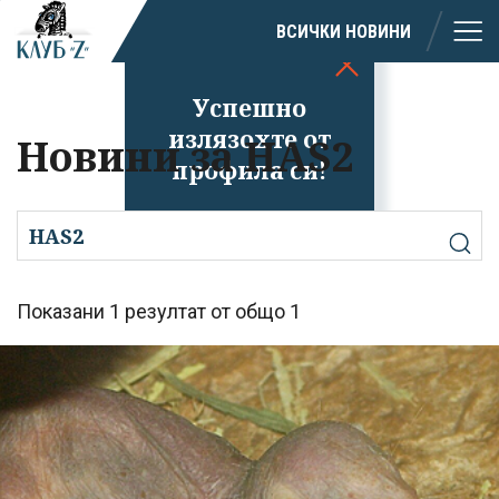
ВСИЧКИ НОВИНИ
Успешно
излязохте от
Новини за HAS2
профила си!
Показани 1 резултат от общо 1