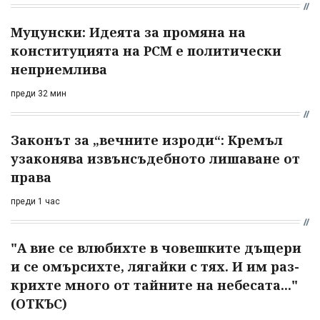
Муцунски: Идеята за промяна на
конституцията на РСМ е политически
неприемлива
преди 32 мин
Законът за „вечните изроди“: Кремъл
узаконява извънсъдебното лишаване от
права
преди 1 час
"А вие се влюбихте в чо­вешките дъщери
и се омърсихте, лягайки с тях. И им раз­
крихте много от тайните на небесата..."
(ОТКЪС)