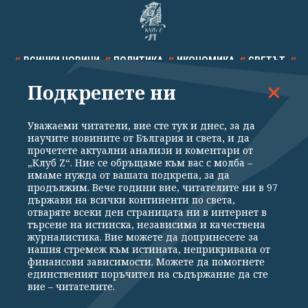
ВСИЧКИ НОВИНИ
ПОЛИТИКА
ИКОНОМИКА
СВЕТЪТ
Подкрепете ни
СПОРТ
КУЛТУРА
ТЕХНОЛОГИИ
КАЛЕЙДОСКОП
МНЕНИЯ
Уважаеми читатели, вие сте тук и днес, за да
научите новините от България и света, и да
прочетете актуални анализи и коментари от
„Клуб Z“. Ние се обръщаме към вас с молба –
имаме нужда от вашата подкрепа, за да
продължим. Вече години вие, читателите ни в 97
Общи условия
Политика за поверителност
държави на всички континенти по света,
отваряте всеки ден страницата ни в интернет в
Реклама
Партньори
Контакти
За Клуб Z
търсене на истинска, независима и качествена
Екип
Подкрепете ни
журналистика. Вие можете да допринесете за
нашия стремеж към истината, неприкривана от
финансови зависимости. Можете да помогнете
единственият поръчител на съдържание да сте
Издател на www.clubz.bg е „Клуб Зебра Медия“ ЕООД, София, ул. "Алеко
вие – читателите.
Константинов" 3. Всички права запазени 2026 „Клуб Зебра Медия“
ЕООД.