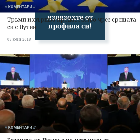
Успешно
КОМЕНТАРИ
излязохте от
Тръмп извършва предателство чрез срещата
профила си!
си с Путин
03 юли 2018
КОМЕНТАРИ
Режимът на Путин е по-изтънчен от