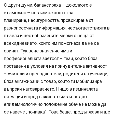
С други думи, балансираха – доколкото е
възможно – невъзможността за
планиране, несигурността, провокирана от
разнопосочната информация, несъответствията в
пъзела и несъобразените мерки с неща от
всекидневието, които им помогнаха да не се
сринат. Тук вече значение има и
професионалната заетост – тези, които бяха
поставени в условия на принудителна активност
– учители и преподаватели, родители на ученици,
бяха ангажирани с товар, който ги мобилизира
въпреки натоварването. Нищо в изминалата
ситуация и продължилото извънредно
епидемиологично положение обаче не може да
се нарече „почивка“. Това беше, продължава и ще