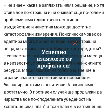
– не знаем каква е заплахата, няма решение, но тя
става все по-страшна и ни очакват още по-големи
проблеми, има единствено негативно
въздействие и наистина може да достигне
катастрофални измерения. Психически човек се
адаптира много по-лесно дори и към страшни
неща, когато има яснота. Какво и кога предстои?
Успешно
Неизвестността и животът повече от три месеца
излязохте от
в неизвестност може да изчерпат и най-силните
профила си!
ресурси. В този момент от голямо значение е
ограничаването на негативните послания и
балансирането им с позитивни. А такива има
достатъчно. В противен случай ще продължи да
нараства все по-споделената убеденост на
хората, че „има план“ и този план е в изпълнение.