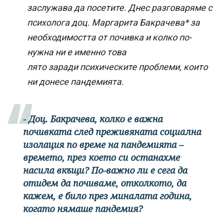
заслужава да посетите. Днес разговаряме с
психолога доц. Маргарита Бакрачева* за
необходимостта от почивка и колко по-
нужна ни е именно това
лято заради психическите проблеми, които
ни донесе пандемията.
- Доц. Бакрачева, колко е важна
почивката след преживяната социална
изолация по време на пандемията –
времето, през което си останахме
насила вкъщи? По-важно ли е сега да
отидем да почиваме, отколкото, да
кажем, е било през миналата година,
когато нямаше пандемия?