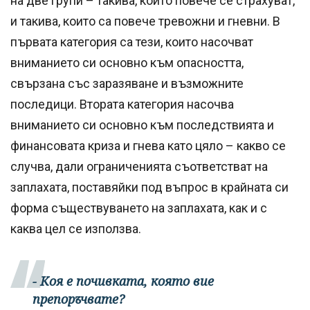
на две групи – такива, които повече се страхуват,
и такива, които са повече тревожни и гневни. В
първата категория са тези, които насочват
вниманието си основно към опасността,
свързана със заразяване и възможните
последици. Втората категория насочва
вниманието си основно към последствията и
финансовата криза и гнева като цяло – какво се
случва, дали ограниченията съответстват на
заплахата, поставяйки под въпрос в крайната си
форма съществуването на заплахата, как и с
каква цел се използва.
- Коя е почивката, която вие
препоръчвате?