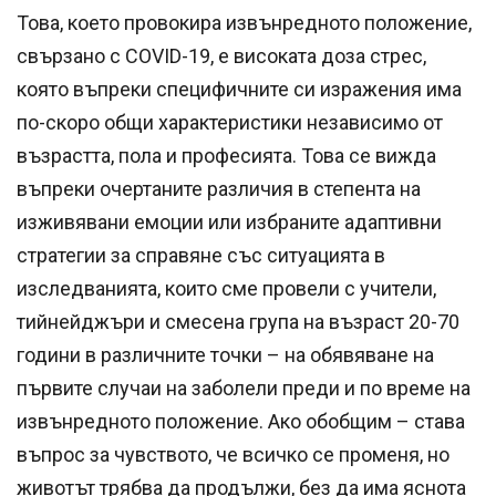
Това, което провокира извънредното положение,
свързано с COVID-19, е високата доза стрес,
която въпреки специфичните си изражения има
по-скоро общи характеристики независимо от
възрастта, пола и професията. Това се вижда
въпреки очертаните различия в степента на
изживявани емоции или избраните адаптивни
стратегии за справяне със ситуацията в
изследванията, които сме провели с учители,
тийнейджъри и смесена група на възраст 20-70
години в различните точки – на обявяване на
първите случаи на заболели преди и по време на
извънредното положение. Ако обобщим – става
въпрос за чувството, че всичко се променя, но
животът трябва да продължи, без да има яснота