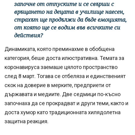
започне от отпуските и се свърши с
връщането на децата в училище наесен,
страхът ще продължи да бъде емоцията,
от която ще се водим във всичките си
действия?
Динамиката, която преминахме в обобщена
категория, беше доста илюстративна. Темата за
коронавируса заемаше цялото пространство
след 8 март. Тогава се отбеляза и единственият
скок на доверие в мерките, предприети от
държавата и медиите. Две седмици по-късно
започнаха да се прокрадват и други теми, както и
доста хумор като традиционната хилядолетна
защитна реакция.