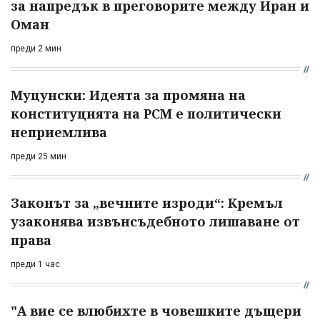
за напредък в преговорите между Иран и
Оман
преди 2 мин
Муцунски: Идеята за промяна на
конституцията на РСМ е политически
неприемлива
преди 25 мин
Законът за „вечните изроди“: Кремъл
узаконява извънсъдебното лишаване от
права
преди 1 час
"А вие се влюбихте в чо­вешките дъщери