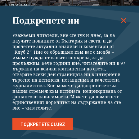
ТУРИЗЪМ
Затварят напълно за ремонт
Подкрепете ни
околовръстното на Солун
Уважаеми читатели, вие сте тук и днес, за да
научите новините от България и света, и да
прочетете актуални анализи и коментари от
„Клуб Z“. Ние се обръщаме към вас с молба –
имаме нужда от вашата подкрепа, за да
продължим. Вече години вие, читателите ни в 97
държави на всички континенти по света,
отваряте всеки ден страницата ни в интернет в
търсене на истинска, независима и качествена
ВСИЧКИ НОВИНИ
ПОЛИТИКА
ИКОНОМИКА
СВЕТЪТ
журналистика. Вие можете да допринесете за
нашия стремеж към истината, неприкривана от
СПОРТ
КУЛТУРА
ТЕХНОЛОГИИ
КАЛЕЙДОСКОП
финансови зависимости. Можете да помогнете
единственият поръчител на съдържание да сте
МНЕНИЯ
вие – читателите.
ПОДКРЕПЕТЕ CLUBZ