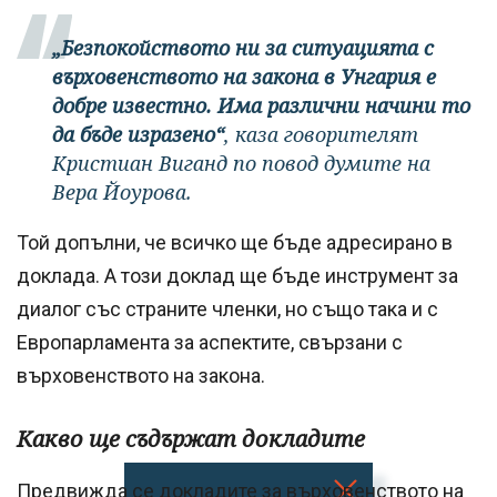
„Безпокойството ни за ситуацията с
върховенството на закона в Унгария е
добре известно. Има различни начини то
да бъде изразено“
, каза говорителят
Кристиан Виганд по повод думите на
Вера Йоурова.
Той допълни, че всичко ще бъде адресирано в
доклада. А този доклад ще бъде инструмент за
диалог със страните членки, но също така и с
Европарламента за аспектите, свързани с
върховенството на закона.
Какво ще съдържат докладите
Предвижда се докладите за върховенството на