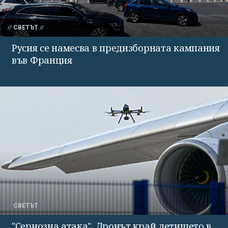
СВЕТЪТ
Русия се намесва в предизборната кампания
във Франция
СВЕТЪТ
"Сериозна атака". Дронът край летището в