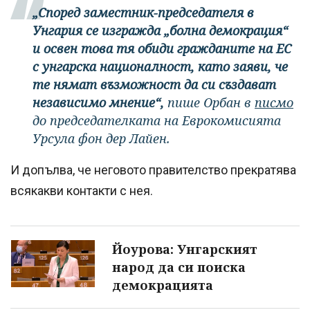
„Според заместник-председателя в
Унгария се изгражда „болна демокрация“
и освен това тя обиди гражданите на ЕС
с унгарска националност, като заяви, че
те нямат възможност да си създават
независимо мнение“,
пише Орбан в
писмо
до председателката на Еврокомисията
Урсула фон дер Лайен.
И допълва, че неговото правителство прекратява
всякакви контакти с нея.
Йоурова: Унгарският
народ да си поиска
демокрацията