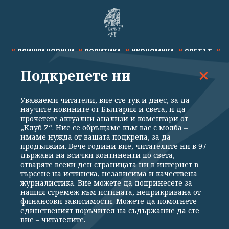
ВСИЧКИ НОВИНИ
ПОЛИТИКА
ИКОНОМИКА
СВЕТЪТ
Подкрепете ни
СПОРТ
КУЛТУРА
ТЕХНОЛОГИИ
КАЛЕЙДОСКОП
МНЕНИЯ
Уважаеми читатели, вие сте тук и днес, за да
научите новините от България и света, и да
прочетете актуални анализи и коментари от
„Клуб Z“. Ние се обръщаме към вас с молба –
имаме нужда от вашата подкрепа, за да
продължим. Вече години вие, читателите ни в 97
Общи условия
Политика за поверителност
държави на всички континенти по света,
отваряте всеки ден страницата ни в интернет в
Реклама
Партньори
Контакти
За Клуб Z
търсене на истинска, независима и качествена
Екип
Подкрепете ни
журналистика. Вие можете да допринесете за
нашия стремеж към истината, неприкривана от
финансови зависимости. Можете да помогнете
единственият поръчител на съдържание да сте
Издател на www.clubz.bg е „Клуб Зебра Медия“ ЕООД, София, ул. "Алеко
вие – читателите.
Константинов" 3. Всички права запазени 2026 „Клуб Зебра Медия“
ЕООД.