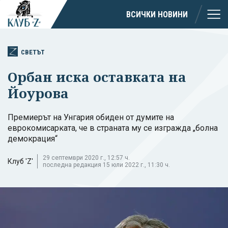
ВСИЧКИ НОВИНИ
СВЕТЪТ
Орбан иска оставката на
Йоурова
Премиерът на Унгария обиден от думите на
еврокомисарката, че в страната му се изгражда „болна
демокрация“
29 септември 2020 г., 12:57 ч.
Клуб 'Z'
последна редакция 15 юли 2022 г., 11:30 ч.