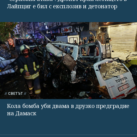
Лайпциг е бил с експлозив и детонатор
СВЕТЪТ
Кола бомба уби двама в друзко предградие
на Дамаск