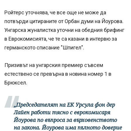
Ройтерс уточнява, че все още не може да
потвърди цитираните от Орбан думи на Йоурова.
Унгарска жуналистка уточни на обедния брифинг
в Еврокомисията, че те са казани в интервю за
германското списание "Шпигел".
Призивът на унгарския премиер съвсем
естествено се превърна в новина номер 1 в
Брюксел.
„Председателят на ЕК Урсула фон дер
Лайен работи тясно с еврокомисаря
Йоурова по въпроса за върховенството
на закона. Йоурова има пълното доверие