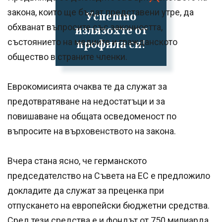
закона, които ще бъдат представени утре, да
Успешно
обхванат въпросите със законността,
излязохте от
състоянието на медиите и гражданското
профила си!
общество в страните членки.
Еврокомисията очаква те да служат за
предотвратяване на недостатъци и за
повишаване на общата осведоменост по
въпросите на върховенството на закона.
Вчера стана ясно, че германското
председателство на Съвета на ЕС е предложило
докладите да служат за преценка при
отпускането на европейски бюджетни средства.
Сред тези средства е и фондът от 750 милиарда