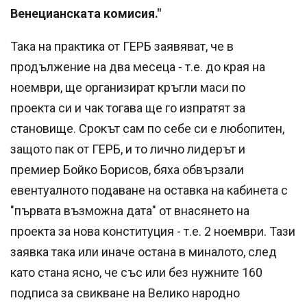
Венецианската комисия."
Така на практика от ГЕРБ заявяват, че в
продължение на два месеца - т.е. до края на
ноември, ще организират кръгли маси по
проекта си и чак тогава ще го изпратят за
становище. Срокът сам по себе си е любопитен,
защото пак от ГЕРБ, и то лично лидерът и
премиер Бойко Борисов, бяха обвързали
евентуалното подаване на оставка на кабинета с
"първата възможна дата" от внасянето на
проекта за нова конституция - т.е. 2 ноември. Тази
заявка така или иначе остана в миналото, след
като стана ясно, че със или без нужните 160
подписа за свикване на Велико народно