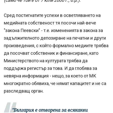
(само че той е от 7 юли 2000 г., б.р.).
Сред постигнатите успехи в осветляването на
медийната собственост тя посочи най-вече
"закона Пеевски" - т.е. измененията в закона за
задължителното депозиране на печатни и други
произведения, с който формално медиите трябва
да посочват собственик и финансиране, като
Министерството на културата трябва да
поддържа регистър за това. И да глобява за
невярна информация - нещо, за което от МК
многократно обявиха, че нямат капацитет и не са
разследващ орган.
"България е отворена за всякакви