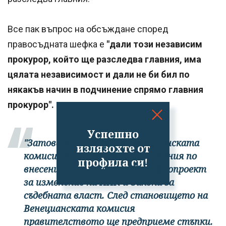
Все пак въпрос на обсъждане според
правосъдната шефка е
"дали този независим
прокурор, който ще разследва главния, има
цялата независимост и дали не би бил по
някакъв начин в подчинение спрямо главния
прокурор".
Успешно
"Затова за нас е ценно Венецианската
излязохте от
комисия да каже своите виждания по
профила си!
внесения в момента в НС законопроект
за изменение на НПК и Закона за
съдебната власт. След становището на
Венецианската комисия
правителството ще предприеме стъпки.