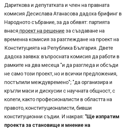
Дариткова и депутатката и член на правната
комисия Десислава Атанасова дадоха брифинг в
Народното събрание, за да обявят: партията
внася
проект на решение
за създаване на
временна комисия за разглеждане на проект на
Конституцията на Република България. Двете
дадоха заявка: въпросната комисия да работи в
рамките на два месеца "и да разгледа и обсъди
не само този проект, но и всички предложения,
постъпили междувремено"; "да организира и
кръгли маси и дискусии с научната общност, с
колеги, както професионалисти в областта на
правото, конституционалисти, бивши
конституционни съдии. И накрая:
"Ще изпратим
проекта за становище и мнение на