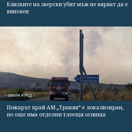
Близките на зверски убит мъж не вярват да е
виновен
ЗАКОН И РЕД
Пожарът край АМ „Тракия“ е локализиран,
но още има отделни тлеещи огнища