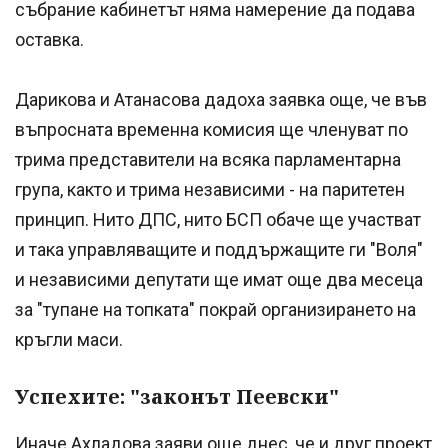
събрание кабинетът няма намерение да подава
оставка.
Дарикова и Атанасова дадоха заявка още, че във
въпросната временна комисия ще членуват по
трима представители на всяка парламентарна
група, както и трима независими - на паритетен
принцип. Нито ДПС, нито БСП обаче ще участват
и така управляващите и поддържащите ги "Воля"
и независими депутати ще имат още два месеца
за "тупане на топката" покрай организирането на
кръгли маси.
Успехите: "законът Пеевски"
Иначе Ахладова заяви още днес, че и друг проект