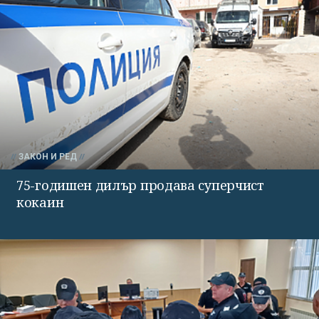
ЗАКОН И РЕД
75-годишен дилър продава суперчист
кокаин