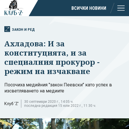
ВСИЧКИ НОВИНИ
ЗАКОН И РЕД
Ахладова: И за
конституцията, и за
специалния прокурор -
режим на изчакване
Посочиха медийния "закон Пеевски" като успех в
изсветляването на медиите
30 септември 2020 г., 14:05 ч.
Клуб 'Z'
последна редакция 15 юли 2022 г., 11:30 ч.