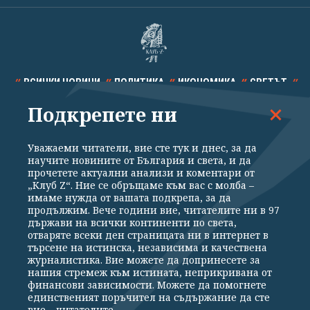
ВСИЧКИ НОВИНИ
ПОЛИТИКА
ИКОНОМИКА
СВЕТЪТ
Подкрепете ни
СПОРТ
КУЛТУРА
ТЕХНОЛОГИИ
КАЛЕЙДОСКОП
МНЕНИЯ
Уважаеми читатели, вие сте тук и днес, за да
научите новините от България и света, и да
прочетете актуални анализи и коментари от
„Клуб Z“. Ние се обръщаме към вас с молба –
имаме нужда от вашата подкрепа, за да
продължим. Вече години вие, читателите ни в 97
Общи условия
Политика за поверителност
държави на всички континенти по света,
отваряте всеки ден страницата ни в интернет в
Реклама
Партньори
Контакти
За Клуб Z
търсене на истинска, независима и качествена
Екип
Подкрепете ни
журналистика. Вие можете да допринесете за
нашия стремеж към истината, неприкривана от
финансови зависимости. Можете да помогнете
единственият поръчител на съдържание да сте
Издател на www.clubz.bg е „Клуб Зебра Медия“ ЕООД, София, ул. "Алеко
вие – читателите.