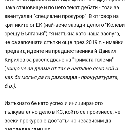
чака становище и по него текат дебати - този за
евентуален "специален прокурор". В отговор на
критиките от ЕК (най-вече заради делото "Колеви
срещу България") тя изтъкна като наша заслуга,
че са започнати стъпки още през 2019 г. - имайки
предвид идеите на предшественика й Данаил
Кирилов за разследване на "тримата големи"
(
нищо че за двама от тях е напълно ясно кой и
как би могъл да ги разследва - прокуратурата,
б.р.).
Изтъкнато бе като успех и инициираното
тълкувателно дело в КС, който се произнесе, че
всеки прокурор е достатъчно независим да
разследва главния.