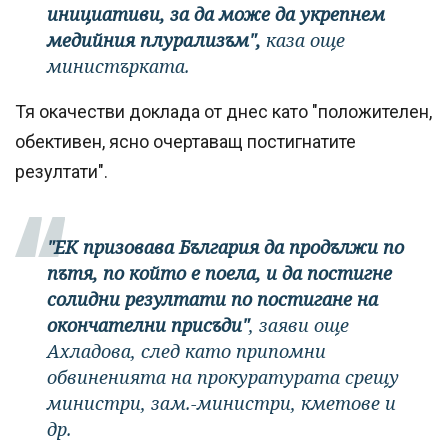
инициативи, за да може да укрепнем
медийния плурализъм",
каза още
министърката.
Тя окачестви доклада от днес като "положителен,
обективен, ясно очертаващ постигнатите
резултати".
"ЕК призовава България да продължи по
пътя, по който е поела, и да постигне
солидни резултати по постигане на
окончателни присъди"
, заяви още
Ахладова, след като припомни
обвиненията на прокуратурата срещу
министри, зам.-министри, кметове и
др.