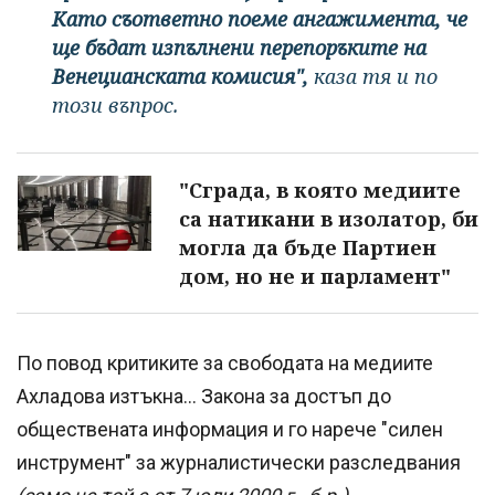
Като съответно поеме ангажимента, че
ще бъдат изпълнени перепоръките на
Венецианската комисия",
каза тя и по
този въпрос.
"Сграда, в която медиите
са натикани в изолатор, би
могла да бъде Партиен
дом, но не и парламент"
По повод критиките за свободата на медиите
Ахладова изтъкна... Закона за достъп до
обществената информация и го нарече "силен
инструмент" за журналистически разследвания