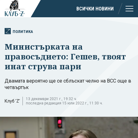
ВСИЧКИ НОВИНИ
ПОЛИТИКА
Министърката на
правосъдието: Гешев, твоят
инат струва пари
Двамата вероятно ще се сблъскат челно на ВСС още в
четвъртък
13 декември 2021 г., 19:32 ч.
Клуб 'Z'
последна редакция 15 юли 2022 г., 11:30 ч.