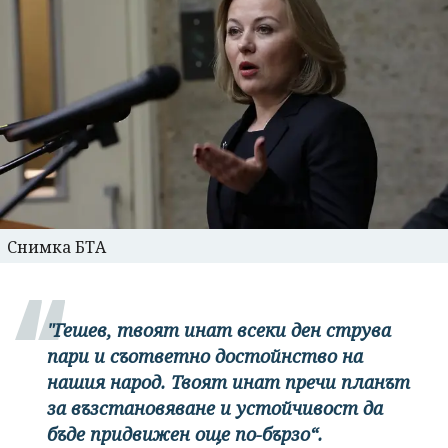
Снимка БТА
"Гешев, твоят инат всеки ден струва
пари и съответно достойнство на
нашия народ. Твоят инат пречи планът
за възстановяване и устойчивост да
бъде придвижен още по-бързо“.