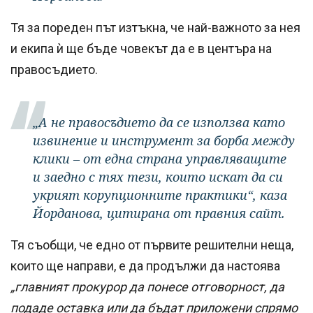
Тя за пореден път изтъкна, че най-важното за нея
и екипа ѝ ще бъде човекът да е в центъра на
правосъдието.
„А не правосъдието да се използва като
извинение и инструмент за борба между
клики – от една страна управляващите
и заедно с тях тези, които искат да си
укрият корупционните практики“, каза
Йорданова, цитирана от правния сайт.
Тя съобщи, че едно от първите решителни неща,
които ще направи, е да продължи да настоява
„главният прокурор да понесе отговорност, да
подаде оставка или да бъдат приложени спрямо