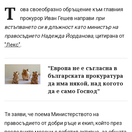
Т
ова своеобразно обръщение към главния
прокурор Иван Гешев направи
при
встъпването си в длъжност като министър на
правосъдието Надежда Йорданова,
цитирана от
"Лекс"
.
"Европа не е съгласна в
българската прокуратура
да има някой, над когото
да е само Господ"
Тя заяви, че поема Министерството на
правосъдието от добри ръце и екип, който през
последните месеци е работил активно „за общата