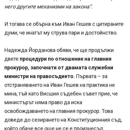
него другите механизми на закона“.
И тогава се обърна към Иван Гешев с цитираните
думи, че инатът му струва пари и достойнство.
Надежда Йорданова обяви, че ще продължи
двете
процедури по отношение на главния
прокурор, започнати от двамата служебни
министри на правосъдието
. Първата – за
отстраняването на Иван Гешев на практика не
мина, тъй като Висшия съдебен съвет прие, че
министърът няма право да иска
освобождаването на главния прокурор. Това
доведе до сезирането на Конституционния съд,
който обаче все още не се е произнесъл.