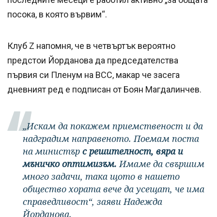
посока, в която вървим“.
Клуб Z напомня, че в четвъртък вероятно
предстои Йорданова да председателства
първия си Пленум на ВСС, макар че засега
дневният ред е подписан от Боян Магдалинчев.
„Искам да покажем приемственост и да
надградим направеното. Поемам поста
на министър
с решителност, вяра и
мъничко оптимизъм.
Имаме да свършим
много задачи, така щото в нашето
общество хората вече да усещат, че има
справедливост“, заяви Надежда
Йорданова.