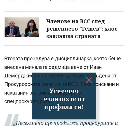
Членове на ВСС след
решението "Гешев": хаос
заплашва страната
Втората процедура е дисциплинарка, която беше
внесена миналата седмица вече от Иван
Демерджиев и предстои да бъде обсъдена от
Прокурорската колегия на ВСС. Бяха поискани и
Успешно
наказания за трима прокурори от
излязохте от
спецпрокуратурата.
профила си!
„Несъмнено ще продължа процедурите и