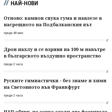
НАЙ-НОВИ
Отново: камион спука гума и навлезе в
насрещното на Подбалканския път
преди 48 мин
Дрон нахлу и се взриви на 100 м навътре
в българското въздушно пространство
преди 2 часа
Руските гимнастички - без знаме и химн
на Световното във Франкфурт
преди 2 часа
НАП обяви, че зорко следи два фестивала