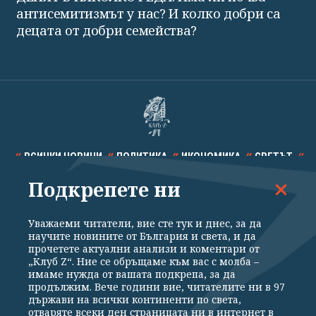
антисемитизмът у нас? И колко добри са
децата от добри семейства?
ВСИЧКИ НОВИНИ
ПОЛИТИКА
ИКОНОМИКА
СВЕТЪТ
Подкрепете ни
СПОРТ
КУЛТУРА
ТЕХНОЛОГИИ
КАЛЕЙДОСКОП
МНЕНИЯ
Уважаеми читатели, вие сте тук и днес, за да
научите новините от България и света, и да
прочетете актуални анализи и коментари от
„Клуб Z“. Ние се обръщаме към вас с молба –
имаме нужда от вашата подкрепа, за да
продължим. Вече години вие, читателите ни в 97
Общи условия
Политика за поверителност
държави на всички континенти по света,
отваряте всеки ден страницата ни в интернет в
Реклама
Партньори
Контакти
За Клуб Z