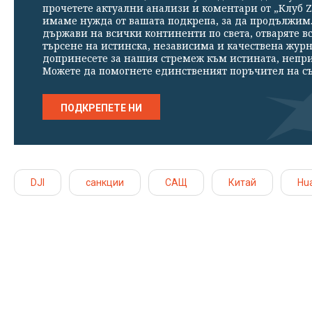
прочетете актуални анализи и коментари от „Клуб Z
имаме нужда от вашата подкрепа, за да продължим. 
държави на всички континенти по света, отваряте в
търсене на истинска, независима и качествена жур
допринесете за нашия стремеж към истината, непр
Можете да помогнете единственият поръчител на съ
ПОДКРЕПЕТЕ НИ
DJI
санкции
САЩ
Китай
Hu