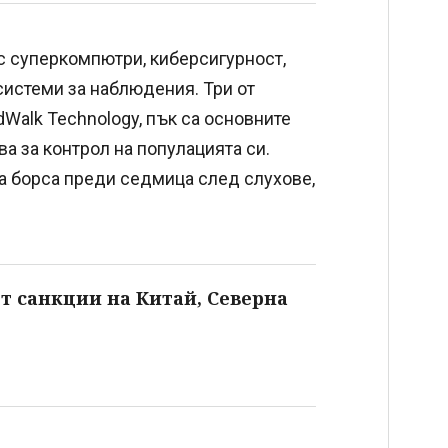
с суперкомпютри, киберсигурност,
системи за наблюдения. Три от
dWalk Technology, пък са основните
ва за контрол на популацията си.
а борса преди седмица след слухове,
т санкции на Китай, Северна