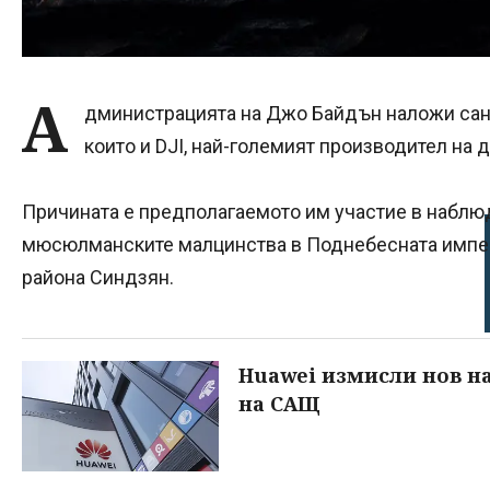
А
дминистрацията на Джо Байдън наложи санк
които и DJI, най-големият производител на 
Причината е предполагаемото им участие в наблюд
мюсюлманските малцинства в Поднебесната импер
района Синдзян.
Huawei измисли нов н
на САЩ