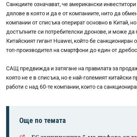
Санкциите означават, че американски инвеститори
дялове в която и да е от компаниите, нито да обме
компании от списъка оперират основно в Китай, но 
достъпните си потребителски дронове, и може да 
Китайският гигант Huawei, който бе санкциониран 
топ-производител на смартфони до един от дребо
САЩ предвижда и затягане на правилата за продаж
която не е в списъка, но е най-големият китайски
работи с над 60-те компании, които са санкционира
Още по темата
ЕС санкционира 5-ма шефове от 