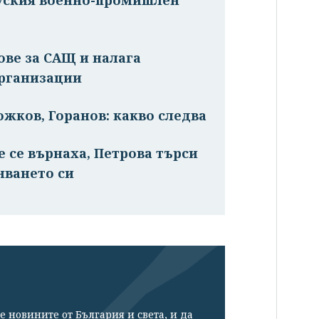
ове за САЩ и налага
рганизации
ожков, Горанов: какво следва
се върнаха, Петрова търси
нването си
е новините от България и света, и да