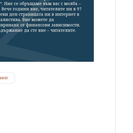
“. Ние се обръщаме към вас с молба –
Вече години вие, читателите ни в 97
секи ден страницата ни в интернет в
налистика. Вие можете да
икривана от финансови зависимости.
държание да сте вие – читателите.
awei