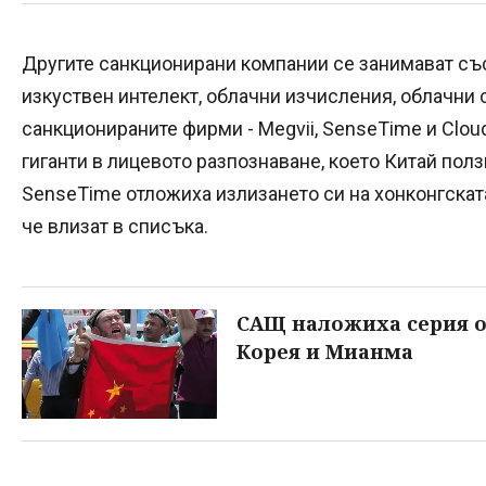
Другите санкционирани компании се занимават съ
изкуствен интелект, облачни изчисления, облачни 
санкционираните фирми - Megvii, SenseTime и Clou
гиганти в лицевото разпознаване, което Китай полз
SenseTime отложиха излизането си на хонконгскат
че влизат в списъка.
САЩ наложиха серия о
Корея и Мианма