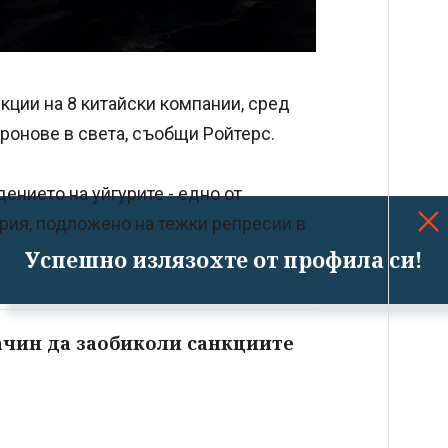
ции на 8 китайски компании, сред
дронове в света, съобщи Ройтерс.
ението на уйгурите - едно от
ия, подложено на тежки репресии в
Успешно излязохте от профила си!
ачин да заобиколи санкциите