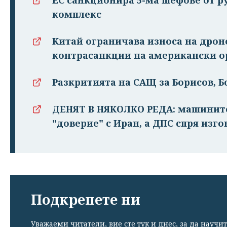
комплекс
Китай ограничава износа на дрон
контрасанкции на американски о
Разкритията на САЩ за Борисов, Б
ДЕНЯТ В НЯКОЛКО РЕДА: машините 
"доверие" с Иран, а ДПС спря изго
Подкрепете ни
Уважаеми читатели, вие сте тук и днес, за да научит