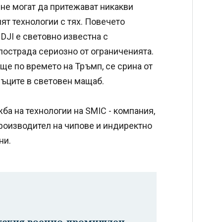
 не могат да притежават никакви
нят технологии с тях. Повечето
DJI е световно известна с
пострада сериозно от ограниченията.
още по времето на Тръмп, се срина от
съците в световен мащаб.
ба на технологии на SMIC - компания,
 производител на чипове и индиректно
ни.
руския военно-промишлен