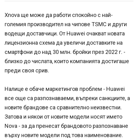
Xnova ще може да работи спокойно с най-
големия производител на чипове TSMC и други
водещи доставчици. От Huawei очакват новата
лицензионна схема да увеличи доставките на
смартфони до над 30 млн. бройки през 2022 г. -
близко до числата, които компанията достигаше
преди своя срив.
Налице е обаче маркетингов проблем - Huawei
все още са разпознаваеми, въпреки санкциите, а
новите брандове са сравнително неизвестни.
Затова и някои от новите модели носят името
Nova - за да пренесат брандовото разпознаване
върху новите модели под това наименование.