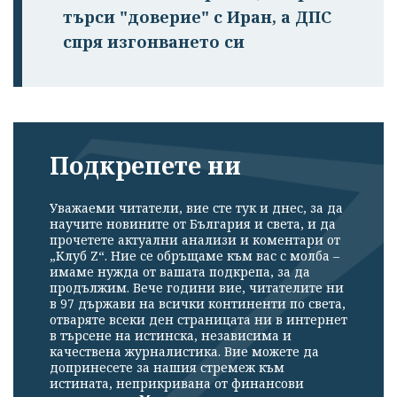
търси "доверие" с Иран, а ДПС
спря изгонването си
Подкрепете ни
Уважаеми читатели, вие сте тук и днес, за да
научите новините от България и света, и да
прочетете актуални анализи и коментари от
„Клуб Z“. Ние се обръщаме към вас с молба –
имаме нужда от вашата подкрепа, за да
продължим. Вече години вие, читателите ни
в 97 държави на всички континенти по света,
отваряте всеки ден страницата ни в интернет
в търсене на истинска, независима и
качествена журналистика. Вие можете да
допринесете за нашия стремеж към
истината, неприкривана от финансови