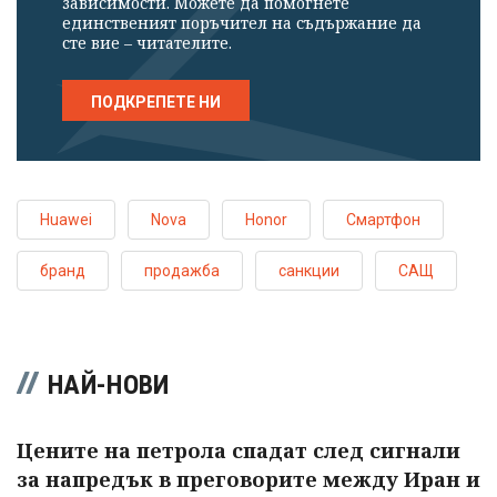
зависимости. Можете да помогнете
единственият поръчител на съдържание да
сте вие – читателите.
ПОДКРЕПЕТЕ НИ
Huawei
Nova
Honor
Смартфон
бранд
продажба
санкции
САЩ
НАЙ-НОВИ
Цените на петрола спадат след сигнали
за напредък в преговорите между Иран и