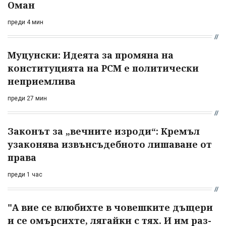
Оман
преди 4 мин
Муцунски: Идеята за промяна на
конституцията на РСМ е политически
неприемлива
преди 27 мин
Законът за „вечните изроди“: Кремъл
узаконява извънсъдебното лишаване от
права
преди 1 час
"А вие се влюбихте в чо­вешките дъщери
и се омърсихте, лягайки с тях. И им раз­