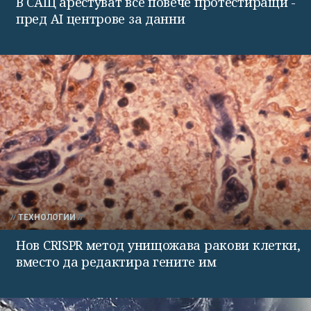
В САЩ арестуват все повече протестиращи -
пред AI центрове за данни
ТЕХНОЛОГИИ
Нов CRISPR метод унищожава ракови клетки,
вместо да редактира гените им