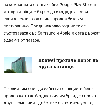
на компанията останаха без Google Play Store и
макар китайците бързо да създадоха свои
еквиваленти, това срина продажбите им
светкавично. Преди няколко години те се
състезаваха със Samsung и Apple, а сега държат
едва 4% от пазара.
Huawei продаде Honor на
други китайци
Първият им опит да избегнат санкциите беше
продаването на бюджетния им бранд Honor на
друга компания - действие с частичен успех,