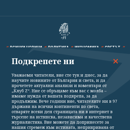
ВСИЧКИ НОВИНИ
ПОЛИТИКА
ИКОНОМИКА
СВЕТЪТ
Подкрепете ни
СПОРТ
КУЛТУРА
ТЕХНОЛОГИИ
КАЛЕЙДОСКОП
МНЕНИЯ
Уважаеми читатели, вие сте тук и днес, за да
научите новините от България и света, и да
прочетете актуални анализи и коментари от
„Клуб Z“. Ние се обръщаме към вас с молба –
имаме нужда от вашата подкрепа, за да
продължим. Вече години вие, читателите ни в 97
Общи условия
Политика за поверителност
държави на всички континенти по света,
отваряте всеки ден страницата ни в интернет в
Реклама
Партньори
Контакти
За Клуб Z
търсене на истинска, независима и качествена
Екип
Подкрепете ни
журналистика. Вие можете да допринесете за
нашия стремеж към истината, неприкривана от