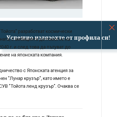
"Тойота" разработват космически
Успешно излязохте от профила си!
ната, с амбицията да помогне на
040 г. и след това да пътуват до
ение на японската компания.
дничество с Японската агенция за
ен "Лунар крузър", като името е
УВ "Тойота ленд крузър". Очаква се