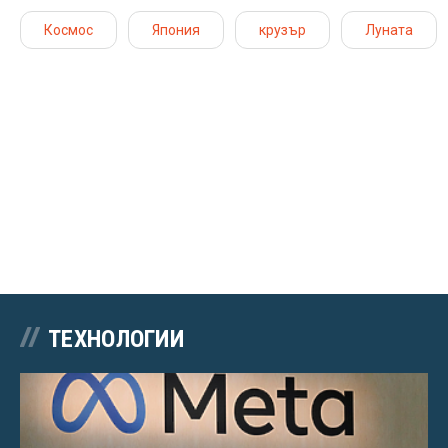
Космос
Япония
крузър
Луната
ТЕХНОЛОГИИ