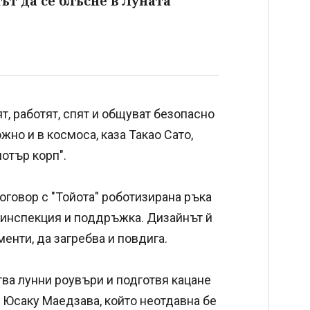
път да се блъсне в Луната
ят, работят, спят и общуват безопасно
но и в космоса, каза Такао Сато,
отър корп".
оговор с "Тойота" роботизирана ръка
о инспекция и поддръжка. Дизайнът й
енти, да загребва и повдига.
тва лунни роувъри и подготвя кацане
т Юсаку Маедзава, който неотдавна бе