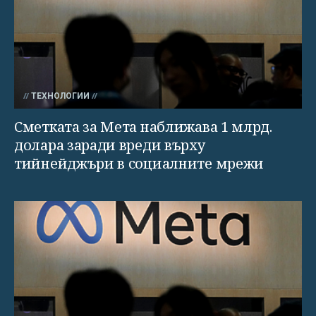
ТЕХНОЛОГИИ
Сметката за Мета наближава 1 млрд.
долара заради вреди върху
тийнейджъри в социалните мрежи