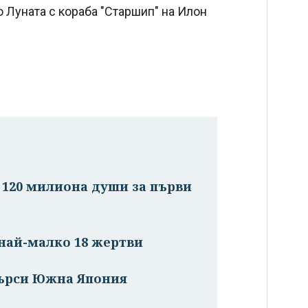
о Луната с кораба "Старшип" на Илон
 120 милиона души за първи
 най-малко 18 жертви
търси Южна Япония