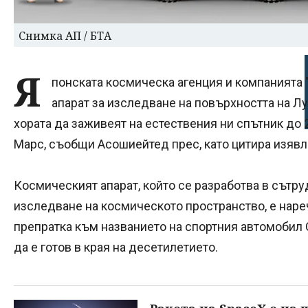
Снимка АП / БТА
Я
понската космическа агенция и компанията 
апарат за изследване на повърхността на Лу
хората да заживеят на естествения ни спътник до 2
Марс, съобщи Асошиейтед прес, като цитира изявл
Космическият апарат, който се разработва в сътру
изследване на космическото пространство, е нареч
препратка към названието на спортния автомобил С
да е готов в края на десетилетието.