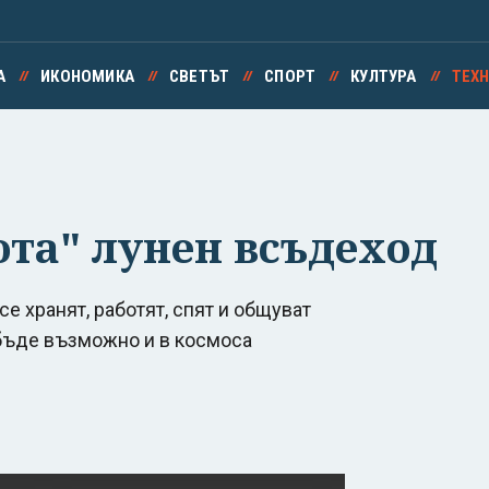
А
ИКОНОМИКА
СВЕТЪТ
СПОРТ
КУЛТУРА
ТЕХ
ота" лунен всъдеход
се хранят, работят, спят и общуват
 бъде възможно и в космоса