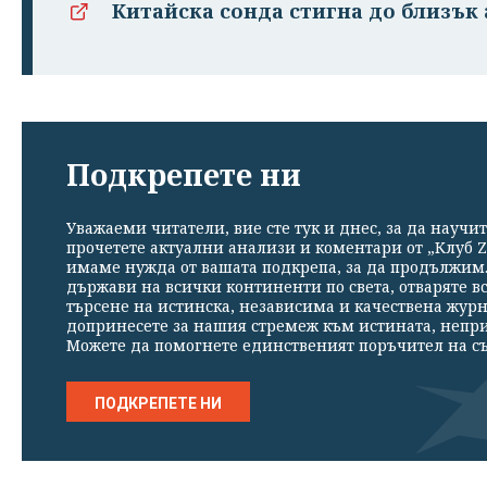
Китайска сонда стигна до близък
Подкрепете ни
Уважаеми читатели, вие сте тук и днес, за да научит
прочетете актуални анализи и коментари от „Клуб Z
имаме нужда от вашата подкрепа, за да продължим. 
държави на всички континенти по света, отваряте в
търсене на истинска, независима и качествена жур
допринесете за нашия стремеж към истината, непр
Можете да помогнете единственият поръчител на съ
ПОДКРЕПЕТЕ НИ