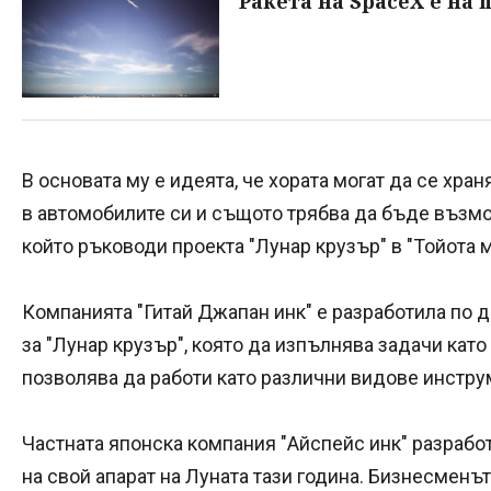
Ракета на SpaceX е на 
В основата му е идеята, че хората могат да се хран
в автомобилите си и същото трябва да бъде възмож
който ръководи проекта "Лунар крузър" в "Тойота м
Компанията "Гитай Джапан инк" е разработила по д
за "Лунар крузър", която да изпълнява задачи кат
позволява да работи като различни видове инструм
Частната японска компания "Айспейс инк" разрабо
на свой апарат на Луната тази година. Бизнесменъ