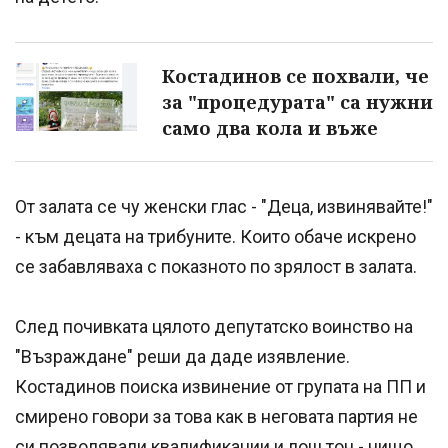
Костадинов се похвали, че
за "процедурата" са нужни
само два кола и въже
От залата се чу женски глас - "Деца, извинявайте!"
- към децата на трибуните. Които обаче искрено
се забавляваха с показното по зрялост в залата.
След почивката цялото депутатско воинство на
"Възраждане" реши да даде изявление.
Костадинов поиска извинение от групата на ПП и
смирено говори за това как в неговата партия не
си позволявали квалификации и лош тон - нищо,