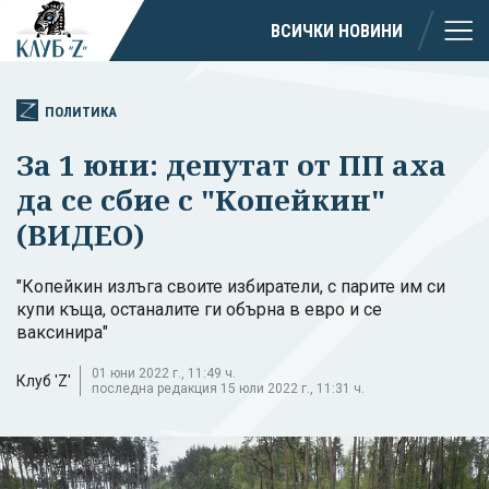
ВСИЧКИ НОВИНИ
ПОЛИТИКА
За 1 юни: депутат от ПП аха
да се сбие с "Копейкин"
(ВИДЕО)
"Копейкин излъга своите избиратели, с парите им си
купи къща, останалите ги обърна в евро и се
ваксинира"
01 юни 2022 г., 11:49 ч.
Клуб 'Z'
последна редакция 15 юли 2022 г., 11:31 ч.