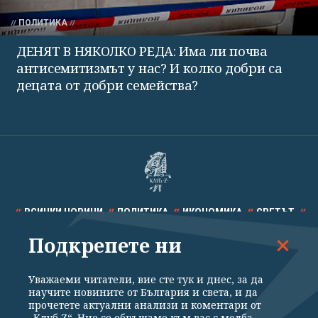
ПОЛИТИКА
ДЕНЯТ В НЯКОЛКО РЕДА: Има ли почва
антисемитизмът у нас? И колко добри са
децата от добри семейства?
ВСИЧКИ НОВИНИ
ПОЛИТИКА
ИКОНОМИКА
СВЕТЪТ
Подкрепете ни
СПОРТ
КУЛТУРА
ТЕХНОЛОГИИ
КАЛЕЙДОСКОП
МНЕНИЯ
Уважаеми читатели, вие сте тук и днес, за да
научите новините от България и света, и да
прочетете актуални анализи и коментари от
„Клуб Z“. Ние се обръщаме към вас с молба –