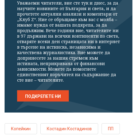
Уважаеми читатели, вие сте тук и днес, за да
научите новините от България и света, и да
прочетете актуални анализи и коментари от
„Клуб Z“. Ние се обръщаме към вас с молба –
имаме нужда от вашата подкрепа, за да
продължим. Вече години вие, читателите ни
в 97 държави на всички континенти по света,
отваряте всеки ден страницата ни в интернет
в търсене на истинска, независима и
качествена журналистика. Вие можете да
допринесете за нашия стремеж към
истината, неприкривана от финансови
зависимости. Можете да помогнете
единственият поръчител на съдържание да
сте вие – читателите.
ПОДКРЕПЕТЕ НИ
Копейкин
Костадин Костадинов
ПП