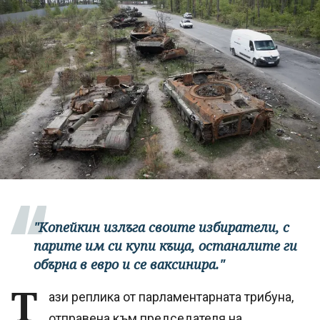
"Копейкин излъга своите избиратели, с
парите им си купи къща, останалите ги
обърна в евро и се ваксинира."
Т
ази реплика от парламентарната трибуна,
отправена към председателя на