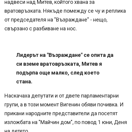
надвеси над Митев, койтого хвана за
вратовръзката. Някъде помежду се чу и реплика
от председателя на "Възраждане" - нещо,
свързано с разбиване на нос.
Лидерът на "Възраждане" се опита да
си вземе вратовръзката, Митев я
подърпа още малко, след което
стана.
Наскачаха депутати и от двете парламентарни
групи, а в този момент Вигенин обяви почивка. И
прикани народните представители да посетят
изложбата на "Майчин дом", по повод 1 юни, Деня
на детето.