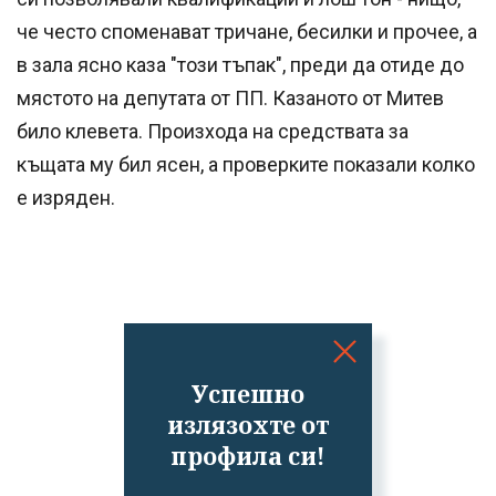
че често споменават тричане, бесилки и прочее, а
в зала ясно каза "този тъпак", преди да отиде до
мястото на депутата от ПП. Казаното от Митев
било клевета. Произхода на средствата за
къщата му бил ясен, а проверките показали колко
е изряден.
Успешно
излязохте от
профила си!