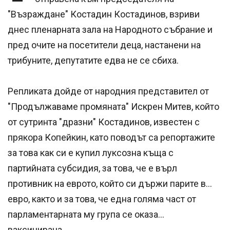
"Възраждане" Костадин Костадинов, взриви
днес пленарната зала на Народното събрание и
пред очите на посетители деца, настанени на
трибуните, депутатите едва не се сбиха.
Репликата дойде от народния представител от
"Продължаваме промяната" Искрен Митев, който
от сутринта "дразни" Костадинов, известен с
прякора Копейкин, като поводът са репортажите
за това как си е купил луксозна къща с
партийната субсидия, за това, че е върл
противник на еврото, който си държи парите в...
евро, както и за това, че една голяма част от
парламентарната му група се оказа...
ваксинирана.