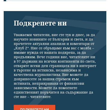
Подкрепете ни
Уважаеми читатели, вие сте тук и днес, за да
научите новините от България и света, и да
прочетете актуални анализи и коментари от
„Клуб Z“. Ние се обръщаме към вас с молба –
имаме нужда от вашата подкрепа, за да
продължим. Вече години вие, читателите ни
в 97 държави на всички континенти по света,
отваряте всеки ден страницата ни в интернет
в търсене на истинска, независима и
качествена журналистика. Вие можете да
допринесете за нашия стремеж към
истината, неприкривана от финансови
зависимости. Можете да помогнете
единственият поръчител на съдържание да
сте вие – читателите.
ПОДКРЕПЕТЕ НИ