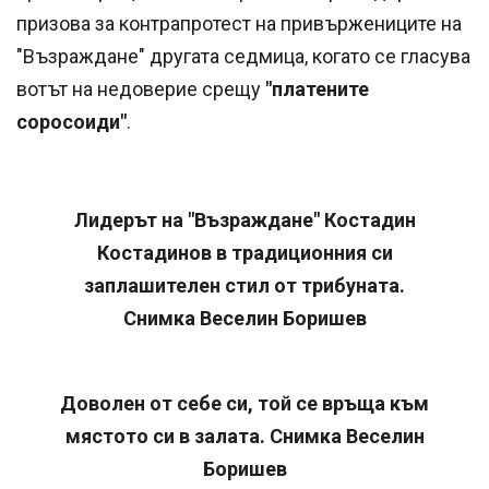
призова за контрапротест на привържениците на
"Възраждане" другата седмица, когато се гласува
вотът на недоверие срещу
"платените
соросоиди"
.
Лидерът на "Възраждане" Костадин
Костадинов в традиционния си
заплашителен стил от трибуната.
Снимка Веселин Боришев
Доволен от себе си, той се връща към
мястото си в залата. Снимка Веселин
Боришев