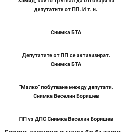
Хамид, който тръгнал да отговаря на
депутатите от ПП. И т. н.
Снимка БТА
Депутатите от ПП се активизират.
Снимка БТА
"Малко" побутване между депутати.
Снимка Веселин Боришев
ПП vs ДПС Снимка Веселин Боришев