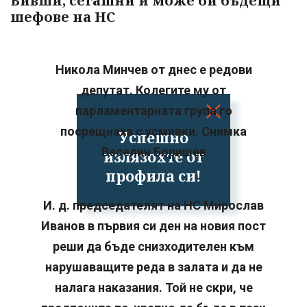
Бивши, сегашни и може би бъдещи
шефове на НС
Никола Минчев от днес е редови
депутат. Колегите му от
парламентарната група го
посрещнаха с усмивки. Снимка
Успешно
Веселин Боришев
излязохте от
профила си!
И. д. председателят на НС Мирослав
Иванов в първия си ден на новия пост
реши да бъде снизходителен към
нарушаващите реда в залата и да не
налага наказания. Той не скри, че