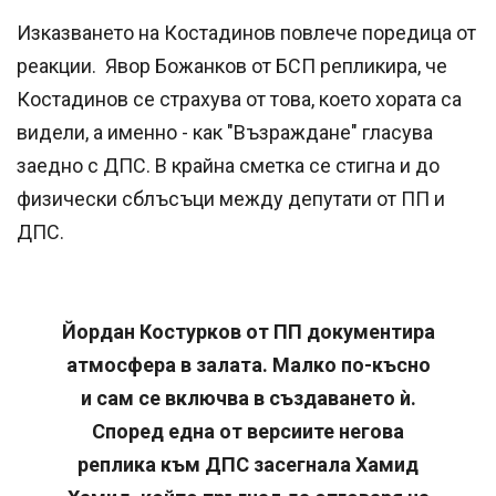
Изказването на Костадинов повлече поредица от
реакции. Явор Божанков от БСП репликира, че
Костадинов се страхува от това, което хората са
видели, а именно - как "Възраждане" гласува
заедно с ДПС. В крайна сметка се стигна и до
физически сблъсъци между депутати от ПП и
ДПС.
Йордан Костурков от ПП документира
атмосфера в залата. Малко по-късно
и сам се включва в създаването ѝ.
Според една от версиите негова
реплика към ДПС засегнала Хамид