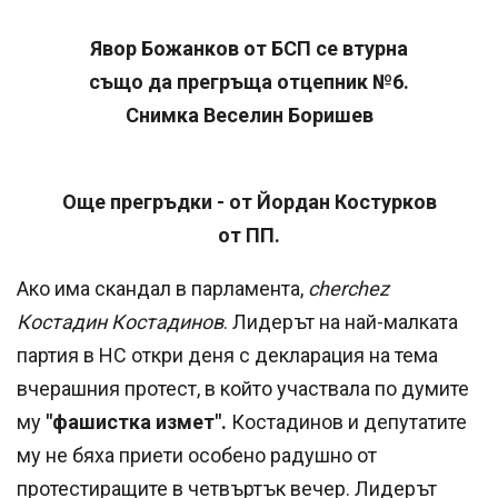
Явор Божанков от БСП се втурна
също да прегръща отцепник №6.
Снимка Веселин Боришев
Още прегръдки - от Йордан Костурков
от ПП.
Ако има скандал в парламента,
cherchez
Костадин Костадинов
. Лидерът на най-малката
партия в НС откри деня с декларация на тема
вчерашния протест, в който участвала по думите
му
"фашистка измет".
Костадинов и депутатите
му не бяха приети особено радушно от
протестиращите в четвъртък вечер. Лидерът