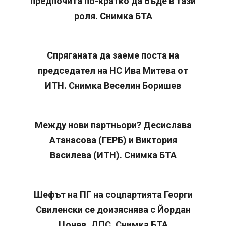
предпочита по-кратко да бъде в тази
роля. Снимка БТА
Спряганата да заеме поста на
председател на НС Ива Митева от
ИТН. Снимка Веселин Боришев
Между нови партньори? Десислава
Атанасова (ГЕРБ) и Виктория
Василева (ИТН). Снимка БТА
Шефът на ПГ на соцпартията Георги
Свиленски се доизяснява с Йордан
Цонев, ДПС. Снимка БТА