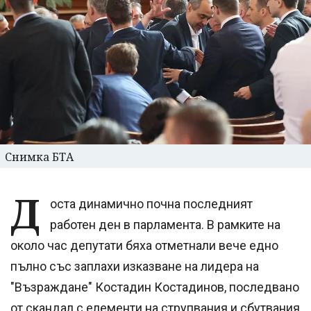
Снимка БТА
Д
оста динамично почна последният
работен ден в парламента. В рамките на
около час депутати бяха отметнали вече едно
пълно със заплахи изказване на лидера на
"Възраждане" Костадин Костадинов, последвано
от скандал с елементи на струпвания и сбутвания