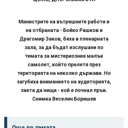
Министрите на вътрешните работи и
на отбраната - Бойко Рашков и
Драгомир Заков, бяха в пленарната
зала, за да бъдат изслушани по
темата за мистериозния малък
самолет, който прелетя през
територията на няколко държави. Но
загубиха вниманието на аудиторията,
заета да нищи - кой е почнал пръв.
Снимка Веселин Боришев
Още по темата