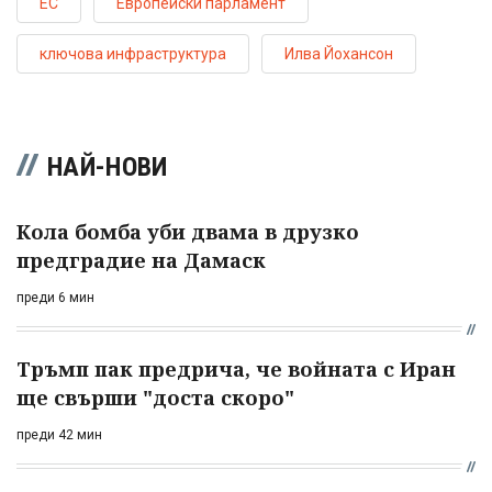
ЕС
Европейски парламент
ключова инфраструктура
Илва Йохансон
НАЙ-НОВИ
Кола бомба уби двама в друзко
предградие на Дамаск
преди 6 мин
Тръмп пак предрича, че войната с Иран
ще свърши "доста скоро"
преди 42 мин