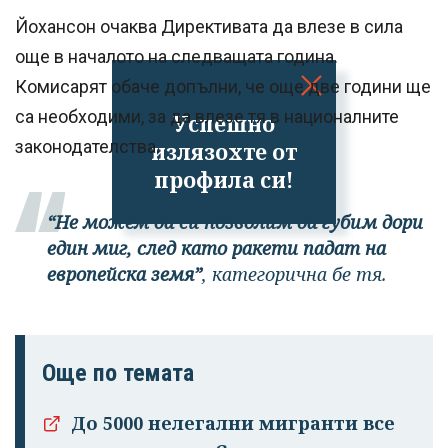
Йохансон очаква Директивата да влезе в сила
още в началото на следващата година.
Комисарят обаче допълни, че още две години ще
са необходими, за да влезе тя в националните
Успешно
законодателства.
излязохте от
профила си!
“Не можем да си позволим да губим дори
един миг, след като ракети падат на
европейска земя”
, категорична бе тя.
Още по темата
До 5000 нелегални мигранти все