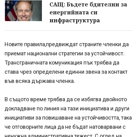
САЩ: Бъдете бдителни за
енергийната си
инфраструктура
Новите правила,предвиждат страните членки да
приемат национални стратегии за устойчивост.
Трансграничната комуникация пък трябва да
става чрез определени единни звена за контакт
във всяка държава членка.
В същото време трябва да се избягва двойното
докладване по линия на тази инициатива и други
инициативи за повишаване на устойчивостта, така
че отговорните лица да не бъдат натоварвани с
ненужна административна тежест. С оглед на