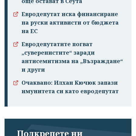
още остават в Сеута
Евродепутат иска финансиране
на руски активисти от бюджета
на ЕС
Евродепутатите погват
„суверенистите“ заради
антисемитизма на „Възраждане“
и други
Очаквано: Илхан Кючюк запази
имунитета си като евродепутат
Подкрепете ни