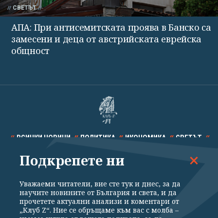
СВЕТЪТ
АПА: При антисемитската проява в Банско са
замесени и деца от австрийската еврейска
общност
ВСИЧКИ НОВИНИ
ПОЛИТИКА
ИКОНОМИКА
СВЕТЪТ
Подкрепете ни
СПОРТ
КУЛТУРА
ТЕХНОЛОГИИ
КАЛЕЙДОСКОП
МНЕНИЯ
Уважаеми читатели, вие сте тук и днес, за да
научите новините от България и света, и да
прочетете актуални анализи и коментари от
„Клуб Z“. Ние се обръщаме към вас с молба –