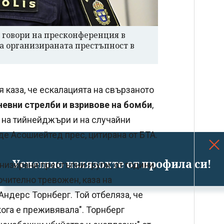
 говори на пресконференция в
 на организираната престъпност в
 каза, че ескалацията на свързаното
евни стрелби и взривове на бомби
,
о на тийнейджъри и на случайни
де Асошиейтед прес, цитирана от БТА.
Успешно излязохте от профила си!
низирани престъпни групи, от години,
чително тревожен, каза на
ндерс Торнберг. Той отбеляза, че
кога е преживявала". Торнберг