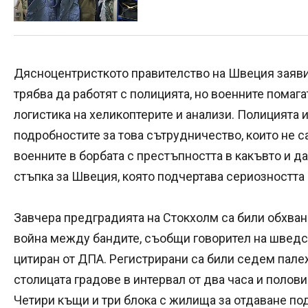
Дясноцентристкото правителство на Швеция заяви
трябва да работят с полицията, но военните помага
логистика на хеликоптерите и анализи. Полицията
подробностите за това сътрудничество, които не с
военните в борбата с престъпността в какъвто и д
стъпка за Швеция, която подчертава сериозността 
Завчера предградията на Стокхолм са били обхван
война между бандите, съобщи говорител на шведск
цитиран от ДПА. Регистрирани са били седем пале
столицата градове в интервал от два часа и полови
Четири къщи и три блока с жилища за отдаване под