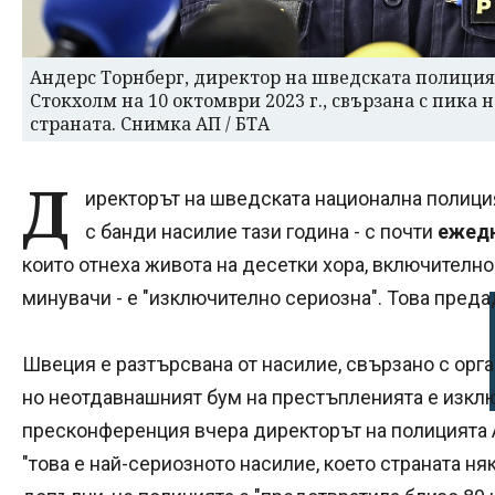
Андерс Торнберг, директор на шведската полиция
Стокхолм на 10 октомври 2023 г., свързана с пика
страната. Снимка АП / БТА
Д
иректорът на шведската национална полиция
с банди насилие тази година - с почти
ежедн
които отнеха живота на десетки хора, включителн
минувачи - е "изключително сериозна". Това преда
Швеция е разтърсвана от насилие, свързано с орга
но неотдавнашният бум на престъпленията е изклю
пресконференция вчера директорът на полицията А
"това е най-сериозното насилие, което страната ня