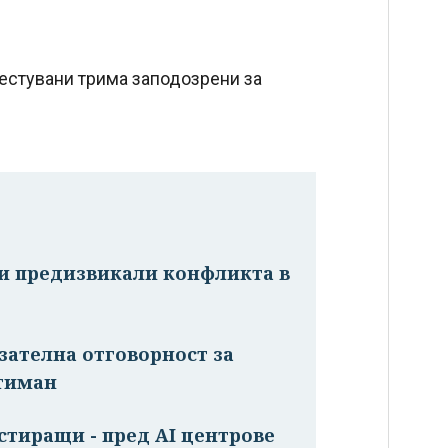
рестувани трима заподозрени за
жи предизвикали конфликта в
зателна отговорност за
хтиман
стиращи - пред AI центрове