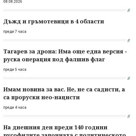
08.08.2026
Дъжд и гръмотевици в 4 области
преди 7 часа
Тагарев за дрона: Има още една версия -
руска операция под фалшив флаг
преди 5 часа
Имам новина за вас. Не, не са садисти, а
са проруски нео-нацисти
преди 4 часа
На днешния ден преди 140 години
русофилите започнаха с политическото