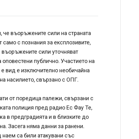
, че въоръжените сили на страната
т само с познания за експлозивите,
 и въоръжените сили уточняват
а оповестени публично. Участието на
а е вид е изключително необичайна
на насилието, свързано с ОПГ.
ати от поредица палежи, свързани с
ата полиция пред радио Ес Фау Те,
жа в предградията и в близките до
на. Засега няма данни за ранени.
 наем са били атакувани със