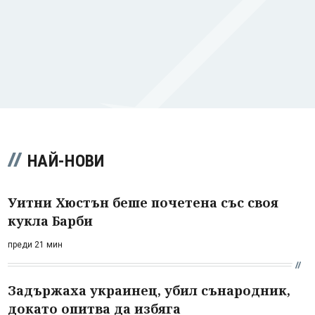
НАЙ-НОВИ
Уитни Хюстън беше почетена със своя
кукла Барби
преди 21 мин
Задържаха украинец, убил сънародник,
докато опитва да избяга