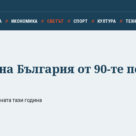
А
ИКОНОМИКА
СВЕТЪТ
СПОРТ
КУЛТУРА
ТЕХ
а България от 90-те 
ната тази година