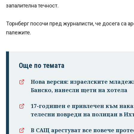
запалителна течност.
Торнберг посочи пред журналисти, че досега са а
палежите.
Още по темата
Нова версия: израелските младе
Банско, нанесли щети на хотела
17-годишен е привлечен към нака
телесни повреди на полицаи в И
В САЩ арестуват все повече проте