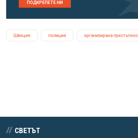
ПОДКРЕПЕТЕ НИ
Швеция
полиция
организирана престъпнос
СВЕТЪТ