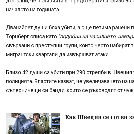
допълни, че полицията е "предотвратила близо 80 
началото на годината.
Дванайсет души бяха убити, а още петима ранени п
Торнберг описа като
"подобни на насилието, извър
свързани с престъпни групи, които често набират
мигрантски квартали да извършват атаки.
Близо 42 души са убити при 290 стрелби в Швеция т
полицията. Властите казват, че увеличаването на 
съперничещи си банди, които се ръководят от чуж
Как Швеция се готви з