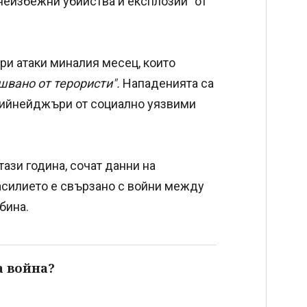
неизбежни убийства и експлозии" от
ри атаки миналия месец, които
швано от терористи".
Нападенията са
 тийнейджъри от социално уязвими
ази година, сочат данни на
насилието е свързано с войни между
бина.
а война?