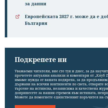
за данни
Европейската 2027 г. може да е доб
България
Подкрепете ни
Уважаеми читатели, вие сте тук и днес, за да научит
прочетете актуални анализи и коментари от „Клуб Z
имаме нужда от вашата подкрепа, за да продължим. 
държави на всички континенти по света, отваряте в
търсене на истинска, независима и качествена жур
допринесете за нашия стремеж към истината, непр
Можете да помогнете единственият поръчител на съ