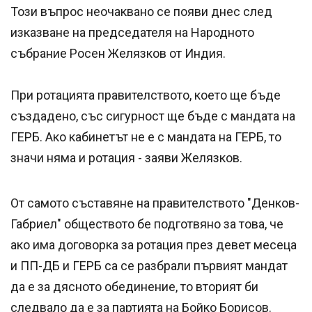
Този въпрос неочаквано се появи днес след
изказване на председателя на Народното
събрание Росен Желязков от Индия.
При ротацията правителството, което ще бъде
създадено, със сигурност ще бъде с мандата на
ГЕРБ. Ако кабинетът не е с мандата на ГЕРБ, то
значи няма и ротация - заяви Желязков.
От самото съставяне на правителството "Денков-
Габриел" обществото бе подготвяно за това, че
ако има договорка за ротация през девет месеца
и ПП-ДБ и ГЕРБ са се разбрали първият мандат
да е за дясното обединение, то вторият би
следвало да е за партията на Бойко Борисов.