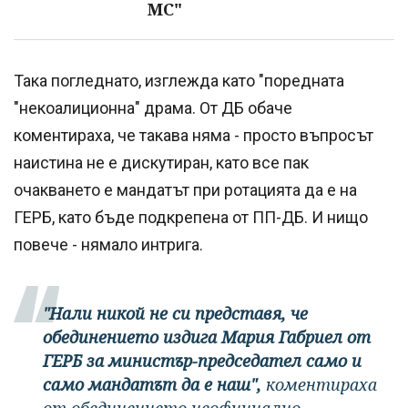
МС"
Така погледнато, изглежда като "поредната
"некоалиционна" драма. От ДБ обаче
коментираха, че такава няма - просто въпросът
наистина не е дискутиран, като все пак
очакването е мандатът при ротацията да е на
ГЕРБ, като бъде подкрепена от ПП-ДБ. И нищо
повече - нямало интрига.
"Нали никой не си представя, че
обединението издига Мария Габриел от
ГЕРБ за министър-председател само и
само мандатът да е наш",
коментираха