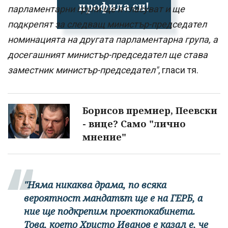
профила си!
парламентарни групи ще я гласуват и ще
подкрепят за следващ министър-председател
номинацията на другата парламентарна група, а
досегашният министър-председател ще става
заместник министър-председател"
, гласи тя.
Борисов премиер, Пеевски
- вице? Само "лично
мнение"
"Няма никаква драма, по всяка
вероятност мандатът ще е на ГЕРБ, а
ние ще подкрепим проектокабинета.
Това, което Христо Иванов е казал е, че