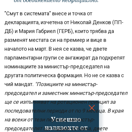
от обединението неофициално.
"Смут в системата" внесе и точка от
декларацията, изчетена от Николай Денков (ПП-
ДБ) и Мария Габриел (ГЕРБ), които трябва да
разменят местата си на премиер и вице в
началото на март. В нея се казва, че двете
парламентарни групи се ангажират да подкрепят
номинациите за министър-председател на
другата политическа формация. Но не се казва с
чий мандат.
"Позициите на министър-
председател и заместник министър-председател
ще се изпълняват на ротационен принцип за
последователни периоди от по 9 месеца. В края
Успешно
на всеки от тези периоди, министър-
излязохте от
председателят ще подава оставка, двете