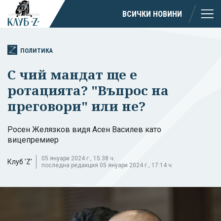
ВСИЧКИ НОВИНИ
ПОЛИТИКА
С чий мандат ще е
ротацията? "Въпрос на
преговори" или не?
Росен Желязков видя Асен Василев като
вицепремиер
05 януари 2024 г., 15:38 ч.
Клуб 'Z'
последна редакция 05 януари 2024 г., 17:14 ч.