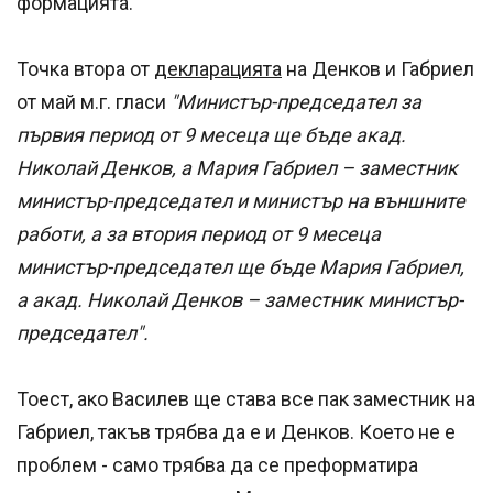
формацията.
Точка втора от
декларацията
на Денков и Габриел
от май м.г. гласи
"Министър-председател за
първия период от 9 месеца ще бъде акад.
Николай Денков, а Мария Габриел – заместник
министър-председател и министър на външните
работи, а за втория период от 9 месеца
министър-председател ще бъде Мария Габриел,
а акад. Николай Денков – заместник министър-
председател".
Тоест, ако Василев ще става все пак заместник на
Габриел, такъв трябва да е и Денков. Което не е
проблем - само трябва да се преформатира