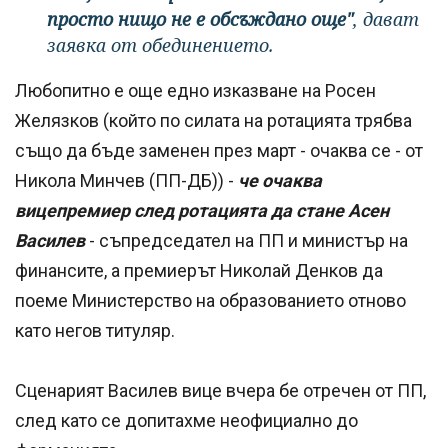
просто нищо не е обсъждано още"
, дават
заявка от обединението.
Любопитно е още едно изказване на Росен
Желязков (който по силата на ротацията трябва
също да бъде заменен през март - очаква се - от
Никола Минчев (ПП-ДБ)) -
че очаква
вицепремиер след ротацията да стане Асен
Василев
- съпредседател на ПП и министър на
финансите, а премиерът Николай Денков да
поеме Министерство на образованието отново
като негов титуляр.
Сценарият Василев вице вчера бе отречен от ПП,
след като се допитахме неофициално до