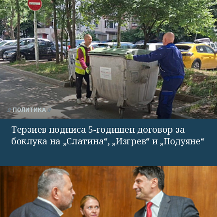
ПОЛИТИКА
Терзиев подписа 5-годишен договор за
боклука на „Слатина“, „Изгрев“ и „Подуяне“