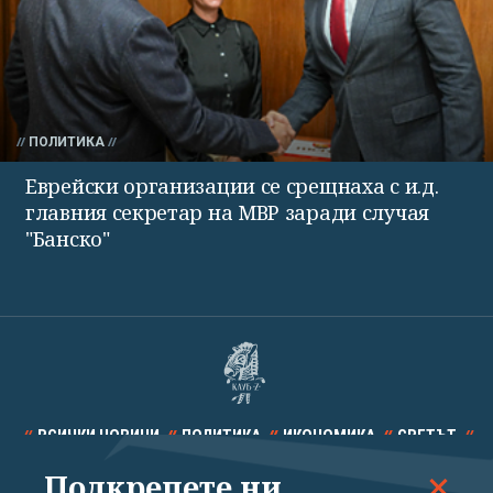
ПОЛИТИКА
Еврейски организации се срещнаха с и.д.
главния секретар на МВР заради случая
"Банско"
ВСИЧКИ НОВИНИ
ПОЛИТИКА
ИКОНОМИКА
СВЕТЪТ
Подкрепете ни
СПОРТ
КУЛТУРА
ТЕХНОЛОГИИ
КАЛЕЙДОСКОП