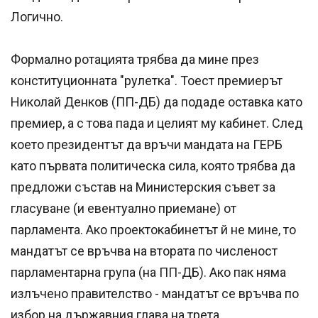
Логично.
Формално ротацията трябва да мине през
конституционната "рулетка". Тоест премиерът
Николай Денков (ПП-ДБ) да подаде оставка като
премиер, а с това пада и целият му кабинет. След
което президентът да връчи мандата на ГЕРБ
като първата политическа сила, която трябва да
предложи състав на Министерския съвет за
гласуване (и евентуално приемане) от
парламента. Ако проектокабинетът й не мине, то
мандатът се връчва на втората по численост
парламентарна група (на ПП-ДБ). Ако пак няма
излъчено правителство - мандатът се връчва по
избор на държавния глава на трета