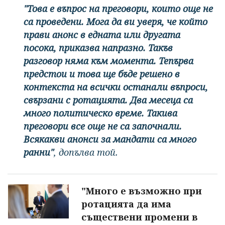
"Това е въпрос на преговори, които още не
са проведени. Мога да ви уверя, че който
прави анонс в едната или другата
посока, приказва напразно. Такъв
разговор няма към момента. Тепърва
предстои и това ще бъде решено в
контекста на всички останали въпроси,
свързани с ротацията. Два месеца са
много политическо време. Такива
преговори все още не са започнали.
Всякакви анонси за мандати са много
ранни"
, допълва той.
"Много е възможно при
ротацията да има
съществени промени в