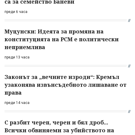
са за семейство Баневи
преди 6 часа
Муцунски: Идеята за промяна на
конституцията на РСМ е политически
неприемлива
преди 13 часа
Законът за „вечните изроди“: Кремъл
узаконява извънсъдебното лишаване от
права
преди 14 часа
С разбит череп, черен и бял дроб...
Всички обвиняеми за убийството на