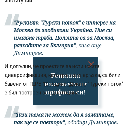
институции.
"Руският "Турски поток" е интерес на
Москва да заобиколи Украйна. Ние си
имахме тръба. Ползите са за Москва,
разходите за България",
каза още
Димитров.
И допълни, че проектите за истинската
Успешно
диверсификация, като гръцката връзка, са били
излязохте от
бавени от ГЕРБ 10 години. Докато "Турски поток"
профила си!
е бил построен за една година.
"Тази тема не можем да я замитаме,
пак ще се повтори",
обобщи Димитров.