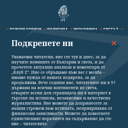
ВСИЧКИ НОВИНИ
ПОЛИТИКА
ИКОНОМИКА
СВЕТЪТ
Подкрепете ни
СПОРТ
КУЛТУРА
ТЕХНОЛОГИИ
КАЛЕЙДОСКОП
МНЕНИЯ
Уважаеми читатели, вие сте тук и днес, за да
научите новините от България и света, и да
прочетете актуални анализи и коментари от
„Клуб Z“. Ние се обръщаме към вас с молба –
имаме нужда от вашата подкрепа, за да
продължим. Вече години вие, читателите ни в 97
Общи условия
Политика за поверителност
държави на всички континенти по света,
отваряте всеки ден страницата ни в интернет в
Реклама
Партньори
Контакти
За Клуб Z
търсене на истинска, независима и качествена
Екип
Подкрепете ни
журналистика. Вие можете да допринесете за
нашия стремеж към истината, неприкривана от
финансови зависимости. Можете да помогнете
единственият поръчител на съдържание да сте
Издател на www.clubz.bg е „Клуб Зебра Медия“ ЕООД, София, ул. "Алеко
вие – читателите.
Константинов" 3. Всички права запазени 2026 „Клуб Зебра Медия“