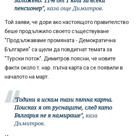
заложено. 11% от 1 юли за всеки
пенсионер",
каза още Димитров.
Той заяви, че дори ако настоящото правителство
беше продължило своето съществуване
"Продължаваме промяната - Демократична
България" са щели да повдигнат темата за
"Турски поток". Димитров поясни, че новите
факти около т. нар. пътна карта са се появили в
началото на март.
"Години я искам тази пътна карта.
Поисках я от руснаците, след като
България не я намираше",
каза
Димитров.