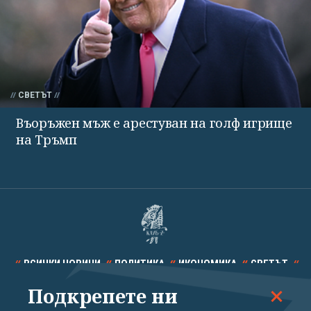
СВЕТЪТ
Въоръжен мъж е арестуван на голф игрище
на Тръмп
ВСИЧКИ НОВИНИ
ПОЛИТИКА
ИКОНОМИКА
СВЕТЪТ
Подкрепете ни
СПОРТ
КУЛТУРА
ТЕХНОЛОГИИ
КАЛЕЙДОСКОП