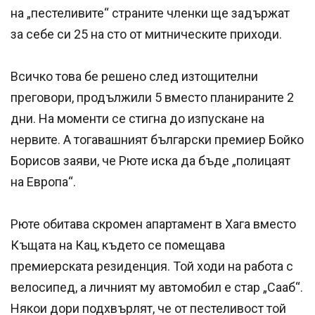
на „пестеливите“ страните членки ще задържат
за себе си 25 на сто от митническите приходи.
Всичко това бе решено след изтощителни
преговори, продължили 5 вместо планираните 2
дни. На моменти се стигна до изпускане на
нервите. А тогавашният български премиер Бойко
Борисов заяви, че Рюте иска да бъде „полицаят
на Европа“.
Рюте обитава скромен апартамент в Хага вместо
Къщата на Кац, където се помещава
премиерската резиденция. Той ходи на работа с
велосипед, а личният му автомобил е стар „Сааб“.
Някои дори подхвърлят, че от пестеливост той