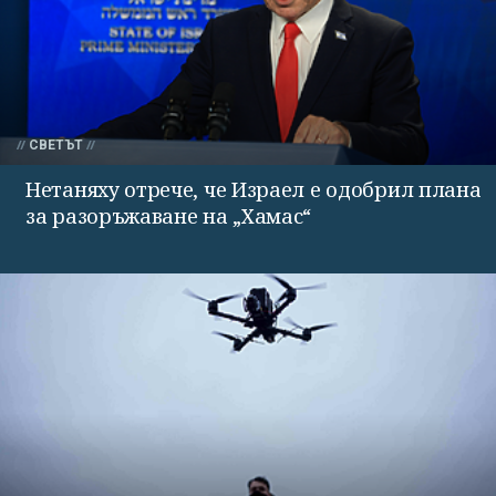
СВЕТЪТ
Нетаняху отрече, че Израел е одобрил плана
за разоръжаване на „Хамас“