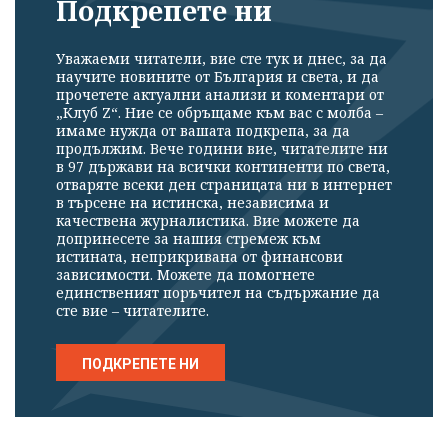
Подкрепете ни
Уважаеми читатели, вие сте тук и днес, за да
научите новините от България и света, и да
прочетете актуални анализи и коментари от
„Клуб Z“. Ние се обръщаме към вас с молба –
имаме нужда от вашата подкрепа, за да
продължим. Вече години вие, читателите ни
в 97 държави на всички континенти по света,
отваряте всеки ден страницата ни в интернет
в търсене на истинска, независима и
качествена журналистика. Вие можете да
допринесете за нашия стремеж към
истината, неприкривана от финансови
зависимости. Можете да помогнете
единственият поръчител на съдържание да
сте вие – читателите.
ПОДКРЕПЕТЕ НИ