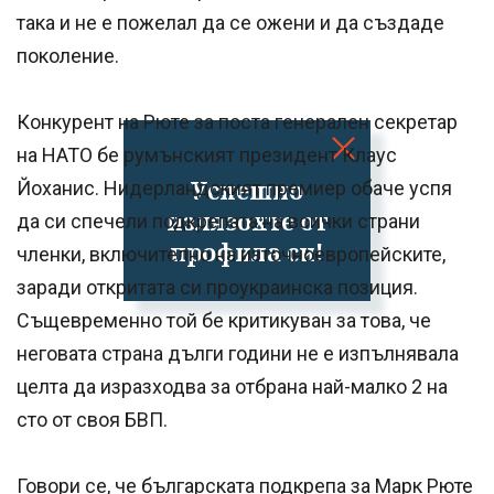
така и не е пожелал да се ожени и да създаде
поколение.
Конкурент на Рюте за поста генерален секретар
на НАТО бе румънският президент Клаус
Успешно
Йоханис. Нидерландският премиер обаче успя
излязохте от
да си спечели подкрепата на всички страни
профила си!
членки, включително на източноевропейските,
заради откритата си проукраинска позиция.
Същевременно той бе критикуван за това, че
неговата страна дълги години не е изпълнявала
целта да изразходва за отбрана най-малко 2 на
сто от своя БВП.
Говори се, че българската подкрепа за Марк Рюте