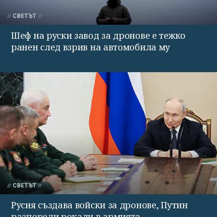
СВЕТЪТ
Шеф на руски завод за дронове е тежко
ранен след взрив на автомобила му
СВЕТЪТ
Русия създава войски за дронове, Путин
разпореди рокади в армията