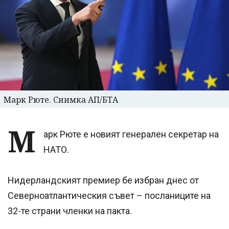
Марк Рюте. Снимка АП/БТА
М
арк Рюте е новият генерален секретар на
НАТО.
Нидерландският премиер бе избран днес от
Северноатлантическия съвет – посланиците на
32-те страни членки на пакта.