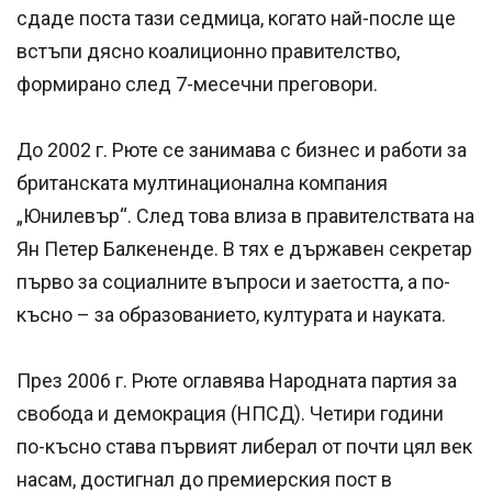
сдаде поста тази седмица, когато най-после ще
встъпи дясно коалиционно правителство,
формирано след 7-месечни преговори.
До 2002 г. Рюте се занимава с бизнес и работи за
британската мултинационална компания
„Юнилевър“. След това влиза в правителствата на
Ян Петер Балкененде. В тях е държавен секретар
първо за социалните въпроси и заетостта, а по-
късно – за образованието, културата и науката.
През 2006 г. Рюте оглавява Народната партия за
свобода и демокрация (НПСД). Четири години
по-късно става първият либерал от почти цял век
насам, достигнал до премиерския пост в