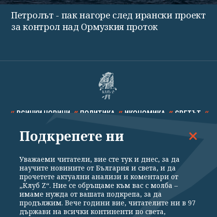
Петролът - пак нагоре след ирански проект
за контрол над Ормузкия проток
ВСИЧКИ НОВИНИ
ПОЛИТИКА
ИКОНОМИКА
СВЕТЪТ
Подкрепете ни
СПОРТ
КУЛТУРА
ТЕХНОЛОГИИ
КАЛЕЙДОСКОП
МНЕНИЯ
Уважаеми читатели, вие сте тук и днес, за да
научите новините от България и света, и да
прочетете актуални анализи и коментари от
„Клуб Z“. Ние се обръщаме към вас с молба –
имаме нужда от вашата подкрепа, за да
продължим. Вече години вие, читателите ни в 97
Общи условия
Политика за поверителност
държави на всички континенти по света,