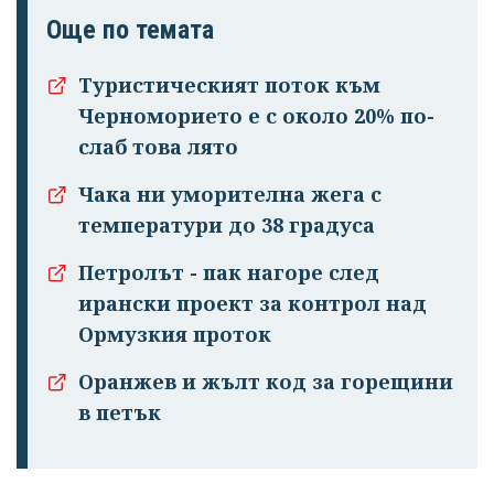
Още по темата
Туристическият поток към
Успешно
Черноморието е с около 20% по-
излязохте от
слаб това лято
профила си!
Чака ни уморителна жега с
температури до 38 градуса
Петролът - пак нагоре след
ирански проект за контрол над
Ормузкия проток
Оранжев и жълт код за горещини
в петък