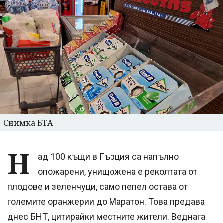
Снимка БТА
Н
ад 100 къщи в Гърция са напълно
опожарени, унищожена е реколтата от
плодове и зеленчуци, само пепел остава от
големите оранжерии до Маратон. Това предава
днес БНТ, цитирайки местните жители. Веднага