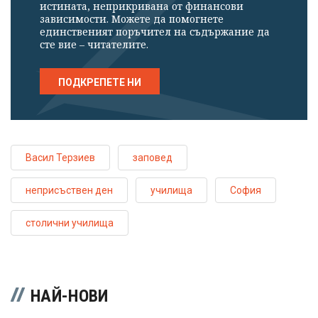
истината, неприкривана от финансови
зависимости. Можете да помогнете
единственият поръчител на съдържание да
сте вие – читателите.
ПОДКРЕПЕТЕ НИ
Васил Терзиев
заповед
неприсъствен ден
училища
София
столични училища
НАЙ-НОВИ