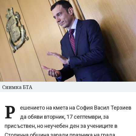
Снимка БТА
Р
ешението на кмета на София Васил Терзиев
да обяви вторник, 17 септември, за
присъствен, но неучебен ден за учениците в
Столична община заради празника на града,