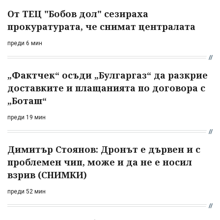
От ТЕЦ "Бобов дол" сезираха
прокуратурата, че снимат централата
преди 6 мин
„Фактчек“ осъди „Булгаргаз“ да разкрие
доставките и плащанията по договора с
„Боташ“
преди 19 мин
Димитър Стоянов: Дронът е дървен и с
проблемен чип, може и да не е носил
взрив (СНИМКИ)
преди 52 мин