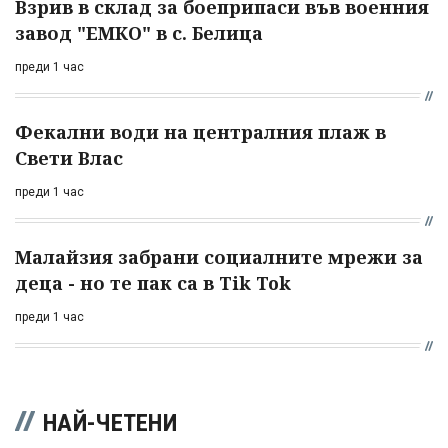
Взрив в склад за боеприпаси във военния
завод "ЕМКО" в с. Белица
преди 1 час
Фекални води на централния плаж в
Свети Влас
преди 1 час
Малайзия забрани социалните мрежи за
деца - но те пак са в Tik Tok
преди 1 час
НАЙ-ЧЕТЕНИ