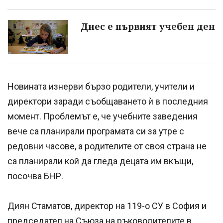
Днес е първият учебен ден
Новината изнерви бързо родители, учители и
директори заради съобщаването ѝ в последния
момент. Проблемът е, че учебните заведения
вече са планирали програмата си за утре с
редовни часове, а родителите от своя страна не
са планирали кой да гледа децата им вкъщи,
посочва БНР.
Диян Стаматов, директор на 119-о СУ в София и
председател на Съюза на ръководителите в