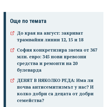
Още по темата
До края на август: закриват
трамвайни линии 12, 15 и 18
София конкретизира заема от 367
млн. евро: 345 нови превозни
Успешно
средства и ремонти на 20
излязохте от
булеварда
профила си!
ДЕНЯТ В НЯКОЛКО РЕДА: Има ли
почва антисемитизмът у нас? И
колко добри са децата от добри
семейства?