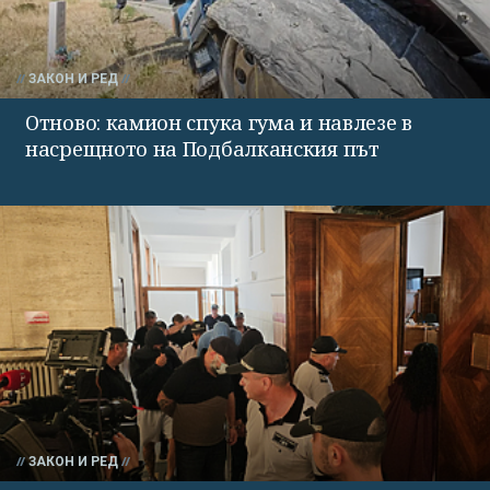
ЗАКОН И РЕД
Отново: камион спука гума и навлезе в
насрещното на Подбалканския път
ЗАКОН И РЕД