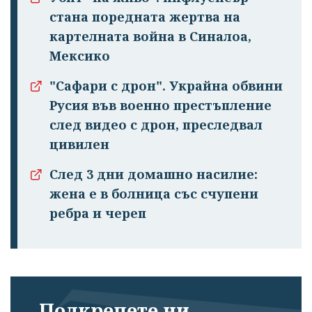
стана поредната жертва на
картелната война в Синалоа,
Мексико
"Сафари с дрон". Украйна обвини
Русия във военно престъпление
след видео с дрон, преследвал
цивилен
След 3 дни домашно насилие:
жена е в болница със счупени
ребра и череп
Подкрепете ни