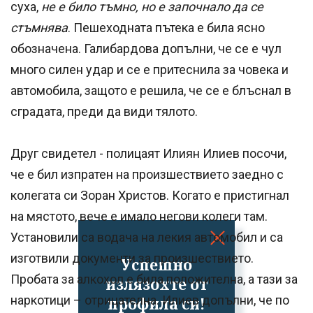
суха,
не е било тъмно, но е започнало да се
стъмнява
. Пешеходната пътека е била ясно
обозначена. Галибардова допълни, че се е чул
много силен удар и се е притеснила за човека и
автомобила, защото е решила, че се е блъснал в
сградата, преди да види тялото.
Друг свидетел - полицаят Илиян Илиев посочи,
че е бил изпратен на произшествието заедно с
колегата си Зоран Христов. Когато е пристигнал
на мястото, вече е имало негови колеги там.
Установили са водача на лекия автомобил и са
изготвили документи за произшествието.
Успешно
Пробата за алкохол е била положителна, а тази за
излязохте от
наркотици – отрицателна. Илиев допълни, че по
профила си!