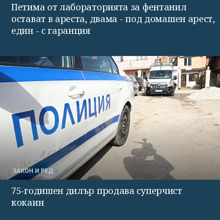
Петима от лабораторията за фентанил
остават в ареста, двама - под домашен арест,
един - с гаранция
ЗАКОН И РЕД
75-годишен дилър продава суперчист
кокаин