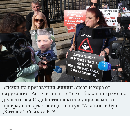
Близки на прегазения Филип Арсов и хора от
сдружение "Ангели на пътя" се събраха по време на
делото пред Съдебната палата и дори за малко
преградиха кръстовището на ул. "Алабин" и бул.
„Витоша". Снимка БТА