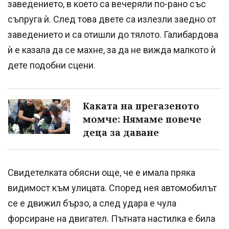
заведението, в което са вечеряли по-рано със
съпруга ѝ. След това двете са излезли заедно от
заведението и са отишли до тялото. Галибардова
ѝ е казала да се махне, за да не вижда малкото ѝ
дете подобни сцени.
Каката на прегазеното
момче: Нямаме повече
деца за даване
Свидетелката обясни още, че е имала пряка
видимост към улицата. Според нея автомобилът
се е движил бързо, а след удара е чула
форсиране на двигател. Пътната настилка е била