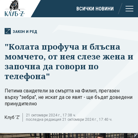
ВСИЧКИ НОВИНИ
ЗАКОН И РЕД
"Колата профуча и блъсна
момчето, от нея слезе жена и
започна да говори по
телефона"
Петима свидетели за смъртта на Филип, прегазен
върху "зебра", не искат да се явят - ще бъдат доведени
принудително
21 октомври 2024 г., 17:38 ч.
Клуб 'Z'
последна редакция 21 октомври 2024 г., 17:40 ч.