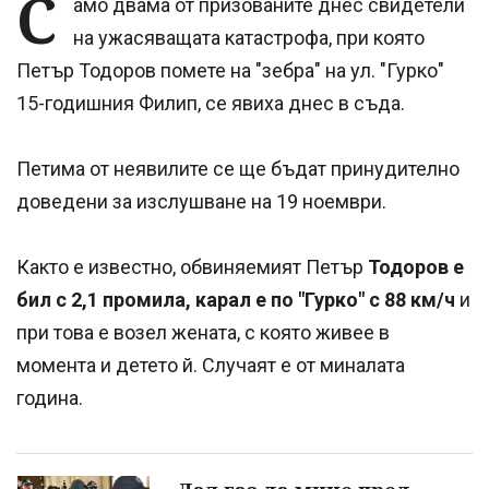
С
амо двама от призованите днес свидетели
на ужасяващата катастрофа, при която
Петър Тодоров помете на "зебра" на ул. "Гурко"
15-годишния Филип, се явиха днес в съда.
Петима от неявилите се ще бъдат принудително
доведени за изслушване на 19 ноември.
Както е известно, обвиняемият Петър
Тодоров е
бил с 2,1 промила, карал е по "Гурко" с 88 км/ч
и
при това е возел жената, с която живее в
момента и детето й. Случаят е от миналата
година.