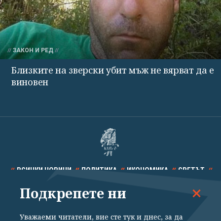
ЗАКОН И РЕД
Близките на зверски убит мъж не вярват да е
виновен
ВСИЧКИ НОВИНИ
ПОЛИТИКА
ИКОНОМИКА
СВЕТЪТ
Подкрепете ни
СПОРТ
КУЛТУРА
ТЕХНОЛОГИИ
КАЛЕЙДОСКОП
МНЕНИЯ
Уважаеми читатели, вие сте тук и днес, за да