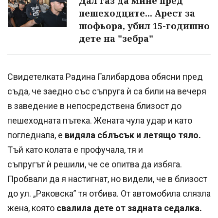
Дал газ да мине пред
пешеходците... Арест за
шофьора, убил 15-годишно
дете на "зебра"
Свидетелката Радина Галибардова обясни пред
съда, че заедно със съпруга ѝ са били на вечеря
в заведение в непосредствена близост до
пешеходната пътека. Жената чула удар и като
погледнала, е
видяла сблъсък и летящо тяло.
Тъй като колата е профучала, тя и
съпругът ѝ решили, че се опитва да избяга.
Пробвали да я настигнат, но видели, че в близост
до ул. „Раковска” тя отбива. От автомобила слязла
жена, която
свалила дете от задната седалка.