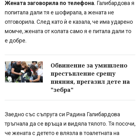
Жената заговорила по телефона
. Галибардова я
попитала дали тя е шофирала, а жената не
отговорила. След като ѝ е казала, че има ударено
момче, жената от колата само я е питала дали то
е добре.
Обвинение за умишлено
престъпление срещу
пияния, прегазил дете на
"зебра"
Заедно със съпруга си Радина Галибардова
тръгнала да се връща и видяла тялото. Тя посочи,
че жената с детето е влязла в тоалетната на