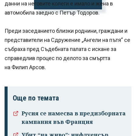
данни на неговите колеги е имало и жена в
автомобила заедно с Петър Тодоров.
Преди заседанието близки роднини, граждани и
представители на Сдружение „Ангели на пътя” се
събраха пред Съдебната палата с искане за
справедлив процес по делото за смъртта
на Филип Арсов.
Още по темата
Русия се намесва в предизборната
кампания във Франция
Убит “на живо”: инфлуенсър