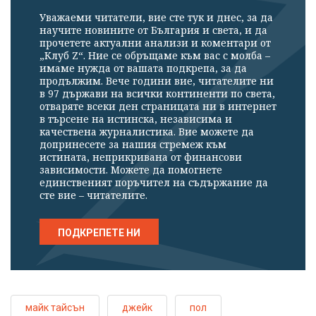
Уважаеми читатели, вие сте тук и днес, за да
научите новините от България и света, и да
прочетете актуални анализи и коментари от
„Клуб Z“. Ние се обръщаме към вас с молба –
имаме нужда от вашата подкрепа, за да
продължим. Вече години вие, читателите ни
в 97 държави на всички континенти по света,
отваряте всеки ден страницата ни в интернет
в търсене на истинска, независима и
качествена журналистика. Вие можете да
допринесете за нашия стремеж към
истината, неприкривана от финансови
зависимости. Можете да помогнете
единственият поръчител на съдържание да
сте вие – читателите.
ПОДКРЕПЕТЕ НИ
майк тайсън
джейк
пол