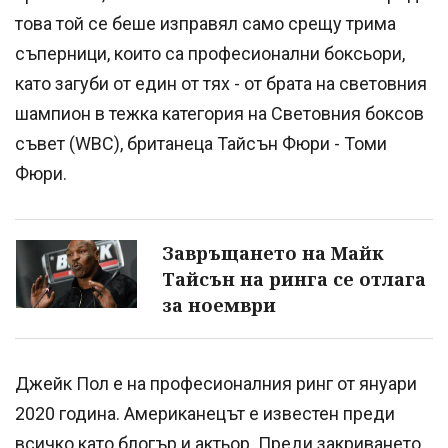
това той се беше изправял само срещу трима
съперници, които са професионални боксьори,
като загуби от един от тях - от брата на световния
шампион в тежка категория на Световния боксов
съвет (WBC), британеца Тайсън Фюри - Томи
Фюри.
Завръщането на Майк
Тайсън на ринга се отлага
за ноември
Джейк Пол е на професионалния ринг от януари
2020 година. Американецът е известен преди
всичко като блогър и актьор. Преди закриването