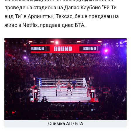
проведе на стадиона на Далас Каубойс "Ей Ти
енд Ти" в Арлингтън, Тексас, беше предаван на
живо в Netflix, предава днес БТА.
Снимка АП/БТА