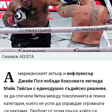
Снимки АП/БТА
А
мериканският актьор и
инфлуенсър
Джейк Пол победи боксовата легенда
Майк Тайсън с единодушно съдийско решение
,
за да спечели битка между поколенията в тежка
категория, която не успя да оправдае огромната
си реклама. Двубоят от осем рунда, който се