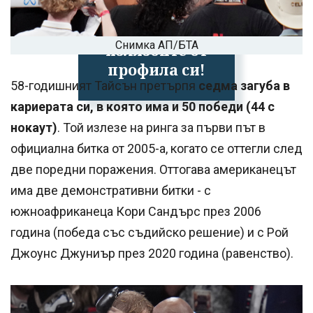
Успешно
Снимка АП/БТА
излязохте от
профила си!
58-годишният Тайсън претърпя
седма загуба в
кариерата си, в която има и 50 победи (44 с
нокаут)
. Той излезе на ринга за първи път в
официална битка от 2005-а, когато се оттегли след
две поредни поражения. Оттогава американецът
има две демонстративни битки - с
южноафриканеца Кори Сандърс през 2006
година (победа със съдийско решение) и с Рой
Джоунс Джуниър през 2020 година (равенство).