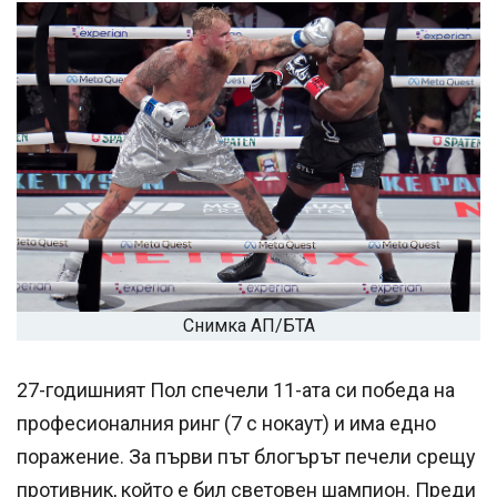
Снимка АП/БТА
27-годишният Пол спечели 11-ата си победа на
професионалния ринг (7 с нокаут) и има едно
поражение. За първи път блогърът печели срещу
противник, който е бил световен шампион. Преди