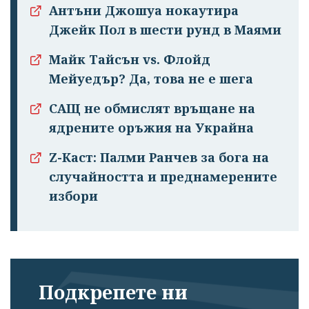
Антъни Джошуа нокаутира
Джейк Пол в шести рунд в Маями
Майк Тайсън vs. Флойд
Мейуедър? Да, това не е шега
САЩ не обмислят връщане на
ядрените оръжия на Украйна
Z-Каст: Палми Ранчев за бога на
случайността и преднамерените
избори
Подкрепете ни