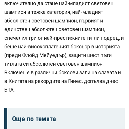
включително да стане най-младият световен
шампион в тежка категория, най-младият
абсолютен световен шампион, първият и
единствен абсолютен световен шампион,
спечелил три от най-престижните титли подред, и
беше най-високоплатеният боксьор в историята
(преди Флойд Мейуедър), защити шест пъти
титлата си абсолютен световен шампион.
Включен е в различни боксови зали на славата и
в Книгата на рекордите на Гинес, допълва днес
БТА.
Още по темата