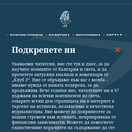
ВСИЧКИ НОВИНИ
ПОЛИТИКА
ИКОНОМИКА
СВЕТЪТ
Подкрепете ни
СПОРТ
КУЛТУРА
ТЕХНОЛОГИИ
КАЛЕЙДОСКОП
МНЕНИЯ
Уважаеми читатели, вие сте тук и днес, за да
научите новините от България и света, и да
прочетете актуални анализи и коментари от
„Клуб Z“. Ние се обръщаме към вас с молба –
имаме нужда от вашата подкрепа, за да
продължим. Вече години вие, читателите ни в 97
Общи условия
Политика за поверителност
държави на всички континенти по света,
отваряте всеки ден страницата ни в интернет в
Реклама
Партньори
Контакти
За Клуб Z
търсене на истинска, независима и качествена
Екип
Подкрепете ни
журналистика. Вие можете да допринесете за
нашия стремеж към истината, неприкривана от
финансови зависимости. Можете да помогнете
единственият поръчител на съдържание да сте
Издател на www.clubz.bg е „Клуб Зебра Медия“ ЕООД, София, ул. "Алеко