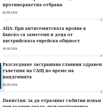
противоракетна отбрана
06.08.2026
АПА: При антисемитската проява в
Банско са замесени и деца от
австрийската еврейска общност
06.08.2026
Разследване застрашава главния здравен
съветник на САЩ по време на
пандемията
06.08.2026
Пакистан: за да отразяват събития извън
три големи града, чуждестранните