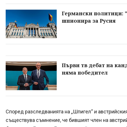
Германски политици: 
шпионира за Русия
Първи тв дебат на кан
няма победител
Според разследванията на „Шпигел“ и австрийски
съществува съмнение, че бившият член на австрий