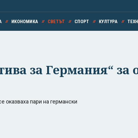
А
ИКОНОМИКА
СВЕТЪТ
СПОРТ
КУЛТУРА
ТЕХ
тива за Германия“ за 
се оказваха пари на германски