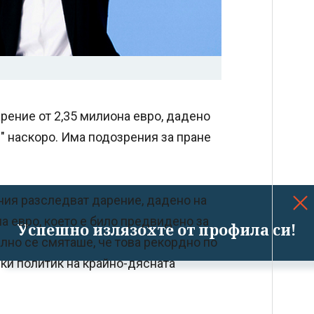
рение от 2,35 милиона евро, дадено
" наскоро. Има подозрения за пране
ния разследват дарение, дадено на
на евро, което е било предвидено за
Успешно излязохте от профила си!
лно се смяташе, че това рекордно по
ски политик на крайно-дясната