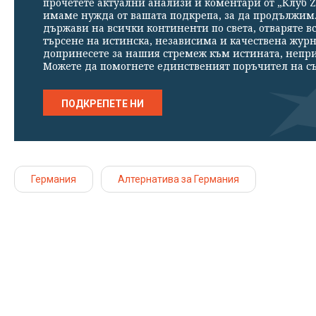
прочетете актуални анализи и коментари от „Клуб Z
имаме нужда от вашата подкрепа, за да продължим. 
държави на всички континенти по света, отваряте в
търсене на истинска, независима и качествена жур
допринесете за нашия стремеж към истината, непр
Можете да помогнете единственият поръчител на съ
ПОДКРЕПЕТЕ НИ
Германия
Алтернатива за Германия