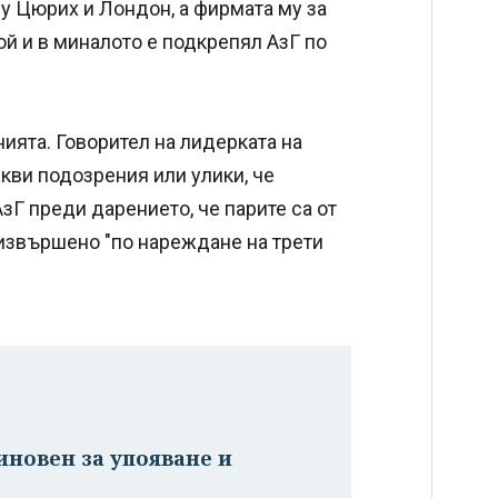
 Цюрих и Лондон, а фирмата му за
й и в миналото е подкрепял АзГ по
ията. Говорител на лидерката на
акви подозрения или улики, че
зГ преди дарението, че парите са от
извършено "по нареждане на трети
иновен за упояване и