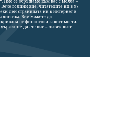
“. Ние се обръщаме към вас с молба –
Вече години вие, читателите ни в 97
секи ден страницата ни в интернет в
налистика. Вие можете да
икривана от финансови зависимости.
държание да сте вие – читателите.