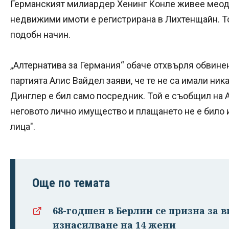
Германският милиардер Хенинг Конле живее меоду
недвижими имоти е регистрирана в Лихтенщайн. То
подобн начин.
„Алтернатива за Германия“ обаче отхвърля обвинен
партията Алис Вайдел заяви, че те не са имали ник
Динглер е бил само посредник. Той е съобщил на А
неговото лично имущество и плащането не е било 
лица".
Още по темата
68-годшен в Берлин се призна за в
изнасилване на 14 жени