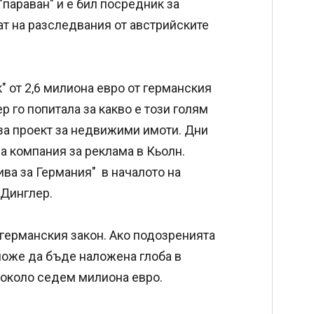
параван" и е бил посредник за
ат на разследвания от австрийските
" от 2,6 милиона евро от германския
р го попитала за какво е този голям
 за проект за недвижими имоти. Дни
а компания за реклама в Кьолн.
ва за Германия" в началото на
 Динглер.
 германския закон. Ако подозренията
може да бъде наложена глоба в
т около седем милиона евро.