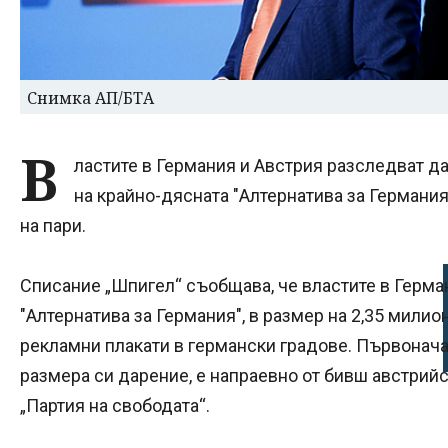
Снимка АП/БТА
В
ластите в Германия и Австрия разследват да
на крайно-дясната "Алтернатива за Германия
на пари.
Списание „Шпигел“ съобщава, че властите в Герма
"Алтернатива за Германия", в размер на 2,35 милио
рекламни плакати в германски градове. Първонача
размера си дарение, е напраевно от бивш австрий
„Партия на свободата“.