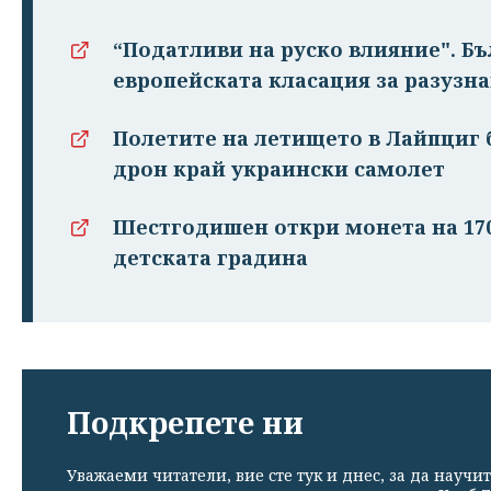
“Податливи на руско влияние". Бъ
европейската класация за разузн
Полетите на летището в Лайпциг 
дрон край украински самолет
Шестгодишен откри монета на 170
детската градина
Подкрепете ни
Уважаеми читатели, вие сте тук и днес, за да научит