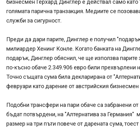
бизнесмен Герхард Динглер е действал само като "
голямата парична транзакция. Медиите се позовав
служби за сигурност.
Преди да дари парите, Динглер е получил "подарък
милиардер Хенинг Конле. Когато банката на Дингле
подарък, Динглер обяснил, че ще използва парите
по-късно обаче 2.349.906 евро били прехвърлени н
Точно същата сума била декларирана от "Алтернати
февруари като дарение от австрийския бизнесмен
Подобни трансфери на пари обаче са забранени от
бъдат потвърдени, на "Алтернатива за Германия" 
размер на три пъти повече от дарената сума, тоес