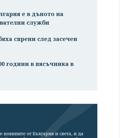
лгария е в дъното на
авателни служби
бяха спрени след засечен
0 години в пясъчника в
е новините от България и света, и да