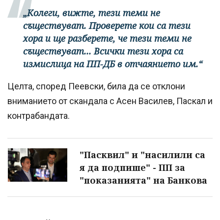
„Колеги, вижте, тези теми не
съществуват. Проверете кои са тези
хора и ще разберете, че тези теми не
съществуват... Всички тези хора са
измислица на ПП-ДБ в отчаянието им.“
Целта, според Пеевски, била да се отклони
вниманието от скандала с Асен Василев, Паскал и
контрабандата.
"Пасквил" и "насилили са
я да подпише" - ПП за
"показанията" на Банкова