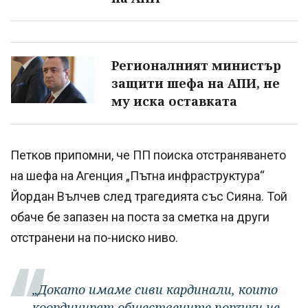
Регионалният министър
защити шефа на АПИ, не
му иска оставката
Петков припомни, че ПП поиска отстраняването
на шефа на Агенция „Пътна инфраструктура“
Йордан Вълчев след трагедията със Сияна. Той
обаче бе запазен на поста за сметка на други
отстранени на по-ниско ниво.
„Докато имаме сиви кардинали, които
координират обществените поръчки не