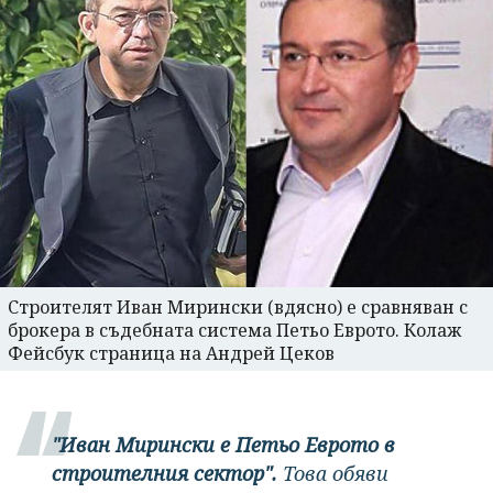
Строителят Иван Мирински (вдясно) е сравняван с
брокера в съдебната система Петьо Еврото. Колаж
Фейсбук страница на Андрей Цеков
"Иван Мирински е Петьо Еврото в
строителния сектор".
Това обяви