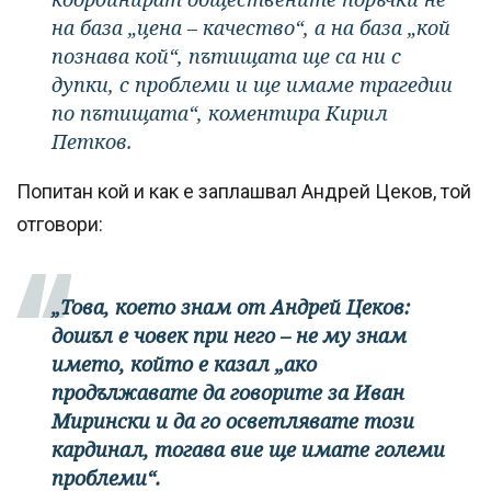
на база „цена – качество“, а на база „кой
познава кой“, пътищата ще са ни с
дупки, с проблеми и ще имаме трагедии
по пътищата“, коментира Кирил
Петков.
Попитан кой и как е заплашвал Андрей Цеков, той
отговори:
„Това, което знам от Андрей Цеков:
дошъл е човек при него – не му знам
името, който е казал „ако
продължавате да говорите за Иван
Мирински и да го осветлявате този
кардинал, тогава вие ще имате големи
проблеми“.