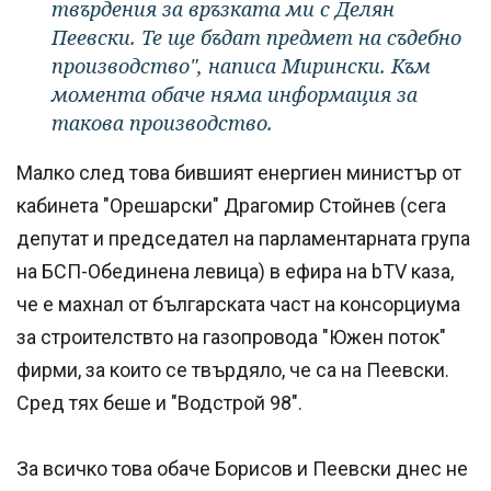
твърдения за връзката ми с Делян
Пеевски. Те ще бъдат предмет на съдебно
производство", написа Мирински. Към
момента обаче няма информация за
такова производство.
Малко след това бившият енергиен министър от
кабинета "Орешарски" Драгомир Стойнев (сега
депутат и председател на парламентарната група
на БСП-Обединена левица) в ефира на bTV каза,
че е махнал от българската част на консорциума
за строителствто на газопровода "Южен поток"
фирми, за които се твърдяло, че са на Пеевски.
Сред тях беше и "Водстрой 98".
За всичко това обаче Борисов и Пеевски днес не