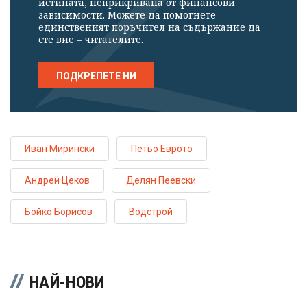
истината, неприкривана от финансови
зависимости. Можете да помогнете
единственият поръчител на съдържание да
сте вие – читателите.
ПОДКРЕПЕТЕ НИ
Иван Мирински
Петьо Еврото
Андрей Цеков
Делян Пеевски
Бойко Борисов
Водстрой
НАЙ-НОВИ