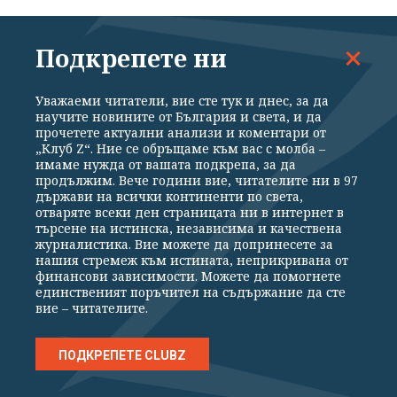
"Почти революционно": Пеевски хвана...
граждански полет
Подкрепете ни
06.08.2026
Уважаеми читатели, вие сте тук и днес, за да
научите новините от България и света, и да
прочетете актуални анализи и коментари от
Не знам ядките, поръчани от
„Клуб Z“. Ние се обръщаме към вас с молба –
парламента, за кого са, но предполагам
имаме нужда от вашата подкрепа, за да
са за семейство Баневи
продължим. Вече години вие, читателите ни в 97
държави на всички континенти по света,
отваряте всеки ден страницата ни в интернет в
06.08.2026
търсене на истинска, независима и качествена
журналистика. Вие можете да допринесете за
нашия стремеж към истината, неприкривана от
С разбит череп, черен и бял дроб...
финансови зависимости. Можете да помогнете
Всички обвиняеми за убийството на
единственият поръчител на съдържание да сте
вие – читателите.
Младежкия хълм са непълнолетни
(ОБНОВЕНА)
ПОДКРЕПЕТЕ CLUBZ
06.08.2026