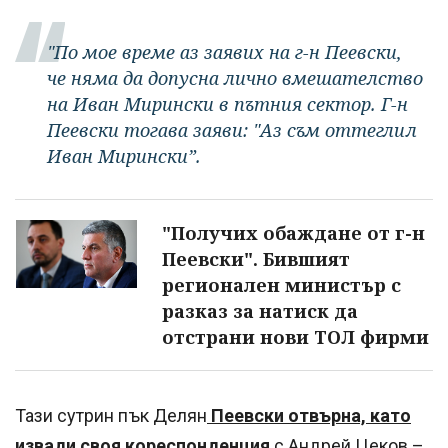
"По мое време аз заявих на г-н Пеевски,
че няма да допусна лично вмешателство
на Иван Мирински в пътния сектор. Г-н
Пеевски тогава заяви: "Аз съм оттеглил
Иван Мирински”.
"Получих обаждане от г-н
Пеевски". Бившият
регионален министър с
разказ за натиск да
отстрани нови ТОЛ фирми
Тази сутрин пък Делян
Пеевски отвърна, като
извади своя кореспонденция
с Андрей Цеков –