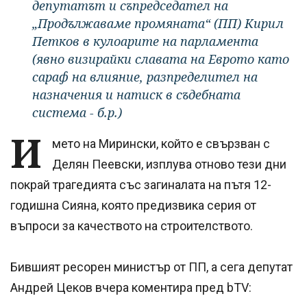
депутатът и съпредседател на
„Продължаваме промяната“ (ПП) Кирил
Петков в кулоарите на парламента
(явно визирайки славата на Еврото като
сараф на влияние, разпределител на
назначения и натиск в съдебната
система - б.р.)
И
мето на Мирински, който е свързван с
Делян Пеевски, изплува отново тези дни
покрай трагедията със загиналата на пътя 12-
годишна Сияна, която предизвика серия от
въпроси за качеството на строителството.
Бившият ресорен министър от ПП, а сега депутат
Андрей Цеков вчера коментира пред bTV: