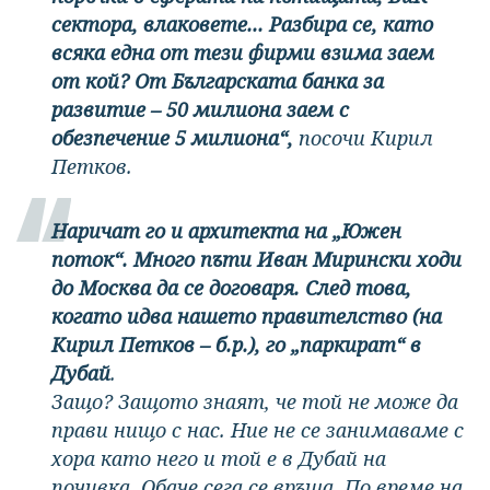
сектора, влаковете... Разбира се, като
всяка една от тези фирми взима заем
от кой? От Българската банка за
развитие – 50 милиона заем с
обезпечение 5 милиона“,
посочи Кирил
Петков.
Наричат го и архитекта на „Южен
поток“. Много пъти Иван Мирински ходи
до Москва да се договаря. След това,
когато идва нашето правителство (на
Кирил Петков – б.р.), го „паркират“ в
Дубай
.
Защо? Защото знаят, че той не може да
прави нищо с нас. Ние не се занимаваме с
хора като него и той е в Дубай на
почивка. Обаче сега се връща. По време на