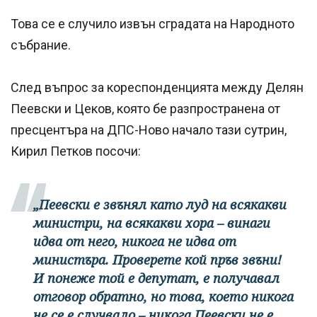
Това се е случило извън сградата на Народното
събрание.
След въпрос за кореспонденцията между Делян
Пеевски и Цеков, която бе разпространена от
пресцентъра на ДПС-Ново начало тази сутрин,
Кирил Петков посочи:
„Пеевски е звънял като луд на всякакви
министри, на всякакви хора – винаги
идва от него, никога не идва от
министъра. Проверете кой пръв звъни!
И понеже той е депутат, е получавал
отговор обратно, но това, което никога
не се е случвало – никога Пеевски не е