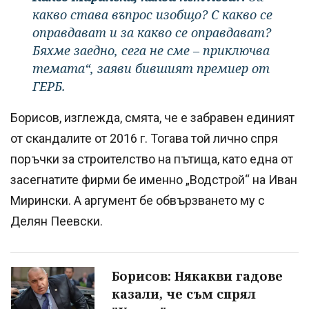
какво става въпрос изобщо? С какво се
оправдават и за какво се оправдават?
Бяхме заедно, сега не сме – приключва
темата“, заяви бившият премиер от
ГЕРБ.
Борисов, изглежда, смята, че е забравен единият
от скандалите от 2016 г. Тогава той лично спря
поръчки за строителство на пътища, като една от
засегнатите фирми бе именно „Водстрой“ на Иван
Мирински. А аргумент бе обвързването му с
Делян Пеевски.
Борисов: Някакви гадове
казали, че съм спрял