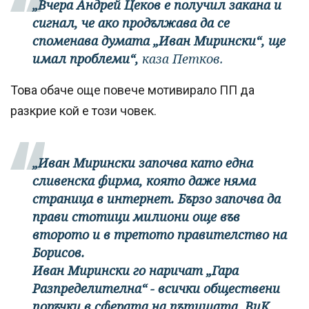
„Вчера Андрей Цеков е получил закана и
сигнал, че ако продължава да се
споменава думата „Иван Мирински“, ще
имал проблеми“,
каза Петков.
Това обаче още повече мотивирало ПП да
разкрие кой е този човек.
„Иван Мирински започва като една
сливенска фирма, която даже няма
страница в интернет. Бързо започва да
прави стотици милиони още във
второто и в третото правителство на
Борисов.
Иван Мирински го наричат „Гара
Разпределителна“ - всички обществени
поръчки в сферата на пътищата, ВиК