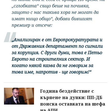
„сглобката“ също беше на почивка,
защото с нас такива хора не могат да
имат нищо общо“, добави бившият
премиер и отсече:
„Анализиран е от Европрокуратурата и
от Държавния департамент по сигнали
за корупция. С други думи, това е Петьо
Еврото на строителния сектор. И
когато някой казва да не говорим за
това име, напротив - ще говорим!“
Година бездействие с
кърпене на дупки: ПП-ДБ
поиска оставката на шефа
на АПИ