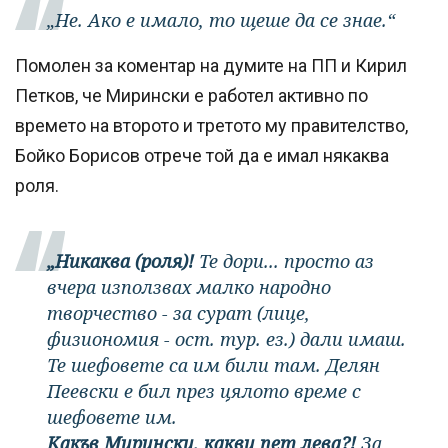
„Не. Ако е имало, то щеше да се знае.“
Помолен за коментар на думите на ПП и Кирил
Петков, че Мирински е работел активно по
времето на второто и третото му правителство,
Бойко Борисов отрече той да е имал някаква
роля.
„Никаква (роля)!
Те дори... просто аз
вчера използвах малко народно
творчество - за сурат (лице,
физиономия - ост. тур. ез.) дали имаш.
Те шефовете са им били там. Делян
Пеевски е бил през цялото време с
шефовете им.
Какъв Мирински, какви пет лева?!
За