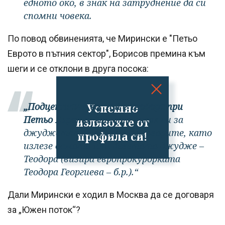
едното око, в знак на затруднение да си
спомни човека.
По повод обвиненията, че Мирински е "Петьо
Еврото в пътния сектор", Борисов премина към
шеги и се отклони в друга посока:
„Подценявате го. Той е Теодора при
Успешно
Петьо Еврото
. Защото някак си за
излязохте от
джуджетата спряхте да говорите, като
профила си!
излезе осмото или деветото джудже –
Теодора (визира европрокурорката
Теодора Георгиева – б.р.).“
Дали Мирински е ходил в Москва да се договаря
за „Южен поток“?