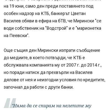
на 19 юни, само ден преди поставянето под
особен надзор на КТБ, банкерът Цветан
Василев обяви в ефира на бТВ, че Мирински "се
води собственик на "Водстрой" и е "марионетка
на Пеевски".
Още същия ден Мирински изпрати съобщение
до медиите, в което потвърди, че КТБ е
обслужвала компанията му от 2007 г. до 2014 г.,
но поради натиск да прехвърли на Василев
дялове от нея и неизгодни условия по кредитите,
започнал да работи с други банки.
"Няма да се спирам на нелепите му