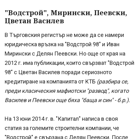
"Водстрой", Мирински, Пеевски,
Цветан Василев
В Търговския регистър не може да се намери
юридическа връзка на "Водстрой 98" и Иван
Мирински с Делян Пеевски. Но още от края на
2012 г. има публикации, които свързват "Водстрой
98" с Цветан Василев поради сериозното
кредитиране на компанията от КТБ
(разбира се,
преди класическия мафиотски "развод", когато
Василев и Пеевски още бяха "баща и син" - б.р.).
На 13 юни 2014 г. в. "Капитал" написа в своя
статия за големите строителни компании, че
"Водстрой" е свързана с Делян Пеевски. После