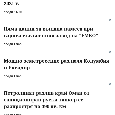
2021 г.
преди 6 мин
Няма данни за външна намеса при
взрива във военния завод на "ЕМКО"
преди 1 час
Мощно земетресение разлюля Колумбия
и Еквадор
преди 1 час
Петролният разлив край Оман от
санкциониран руски танкер се
разпростря на 390 кв. км
преди 1 час