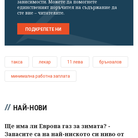
зависимости. Можете да помогнете
единственият поръчител на съдържание да
сте вие – читателите.
ПОДКРЕПЕТЕ НИ
такса
лекар
11 лева
брънзалов
минимална работна заплата
НАЙ-НОВИ
Ще има ли Европа газ за зимата? -
Запасите са на най-ниското си ниво от