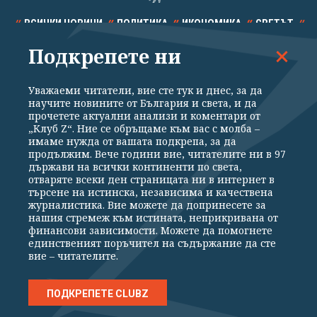
ВСИЧКИ НОВИНИ
ПОЛИТИКА
ИКОНОМИКА
СВЕТЪТ
Подкрепете ни
СПОРТ
КУЛТУРА
ТЕХНОЛОГИИ
КАЛЕЙДОСКОП
МНЕНИЯ
Уважаеми читатели, вие сте тук и днес, за да
научите новините от България и света, и да
прочетете актуални анализи и коментари от
„Клуб Z“. Ние се обръщаме към вас с молба –
имаме нужда от вашата подкрепа, за да
продължим. Вече години вие, читателите ни в 97
Общи условия
Политика за поверителност
държави на всички континенти по света,
отваряте всеки ден страницата ни в интернет в
Реклама
Партньори
Контакти
За Клуб Z
търсене на истинска, независима и качествена
Екип
Подкрепете ни
журналистика. Вие можете да допринесете за
нашия стремеж към истината, неприкривана от
финансови зависимости. Можете да помогнете
единственият поръчител на съдържание да сте
Издател на www.clubz.bg е „Клуб Зебра Медия“ ЕООД, София, ул. "Алеко
вие – читателите.
Константинов" 3. Всички права запазени 2026 „Клуб Зебра Медия“
ЕООД.
Препечатването на материали, снимки и видео от www.clubz.bg без
разрешение ще бъде преследвано по съдебен път, съгласно
ПОДКРЕПЕТЕ CLUBZ
ОБЩИТЕ УСЛОВИЯ