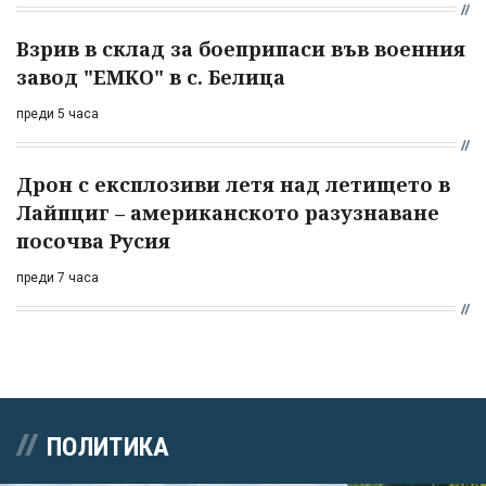
Взрив в склад за боеприпаси във военния
завод "ЕМКО" в с. Белица
преди 5 часа
Дрон с експлозиви летя над летището в
Лайпциг – американското разузнаване
посочва Русия
преди 7 часа
ПОЛИТИКА