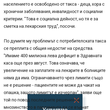
населението е освободено от такса - деца, хора с
хронични заболявания, инвалидност и социални
критерии. "Това е социална дейност, но тя е за
сметка на лекарския труд", посочи.
По думите му проблемът с потребителската такса
се преплита с общия недостиг на средства.
"Имаме 400 милиона лева дефицит в Здравната
каса още през август. Това означава, че
увеличение на заплатите на лекарите в болниците
няма да има. Ограничаването чрез лимити също
не е решение - пациентите не може да чакат на
опашка, защото лимитът е изчерпан", заяви още
той по повод последните решения на
мнозинството в парламента да се върнат
Успешно