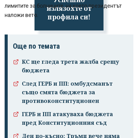
лимитите за болниците, на което президентът
излязохте от
наложи вето.
профила си!
Още по темата
КС ще гледа трета жалба срещу
бюджета
След ГЕРБ и ПП: омбудсманът
също смята бюджета за
противоконституционен
ГЕРБ и ПП атакуваха бюджета
пред Конституционния съд
Ден по-късно: Тръмп вече няма