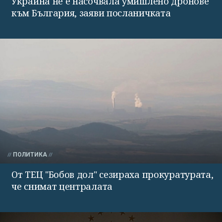
Украйна не е насочвала умишлено дронове
към България, заяви посланичката
ПОЛИТИКА
От ТЕЦ "Бобов дол" сезираха прокуратурата,
че снимат централата