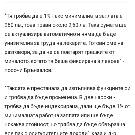
"Тя трябва да е 1% - ако минималната заплата е
960 лв., това прави около 9,60 лв. Така сумата ще
се актуализира автоматично и няма да бъде
унизителна за труда на лекарите. Готови сме на
разговори, за да не се повтарят грешките от
миналото, когато тя беше фиксирана в левове" -
посочи Брънзалов.
"Таксата е престанала да изпълнява функциите си
и трябва да бъде променена. В две насоки -
трябва да бъде индексирана, дали ще бъде 1% от
минималната работна заплата или ще бъде
някаква стойност, но трябва да бъде обвързана
все пак с осигурителните доходи", каза и д-р