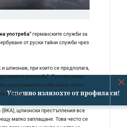
на употреба"
германските служби за
ербуване от руски тайни служби чрез
 и шпионаж, при които се предполага,
еднократна употреба". По този начин
без разузнавателно обучение, които
Успешно излязохте от профила си!
на служба.
 (BKA), щпионски престъпления все
рещу малко заплащане. Това често се