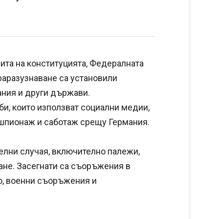
ита на конституцията, Федералната
раразузнаване са установили
ания и други държави.
и, които използват социални медии,
а шпионаж и саботаж срещу Германия.
елни случая, включително палежи,
ане. Засегнати са съоръжения в
то, военни съоръжения и