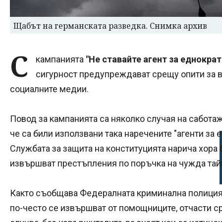
Щабът на германската разведка. Снимка архив
С
кампанията
"Не ставайте агент за еднократ
сигурност предупреждават срещу опити за в
социалните медии.
Повод за кампанията са няколко случая на саботаж
че са били използвани така наречените "агенти за 
Службата за защита на конституцията нарича хора 
извършват престъпления по поръчка на чужда тай
Както съобщава Федералната криминална полиция
по-често се извършват от помощниците, отчасти с