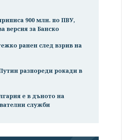
риписа 900 млн. по ПВУ,
ва версия за Банско
тежко ранен след взрив на
 Путин разпореди рокади в
лгария е в дъното на
авателни служби