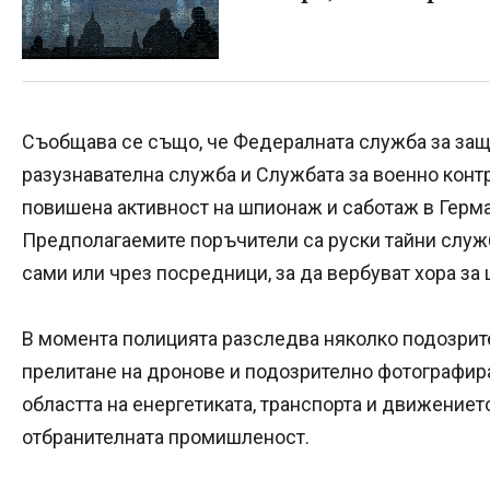
Съобщава се също, че Федералната служба за защ
разузнавателна служба и Службата за военно конт
повишена активност на шпионаж и саботаж в Герм
Предполагаемите поръчители са руски тайни служб
сами или чрез посредници, за да вербуват хора з
В момента полицията разследва няколко подозрит
прелитане на дронове и подозрително фотографир
областта на енергетиката, транспорта и движение
отбранителната промишленост.