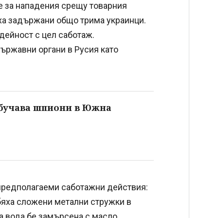
е за нападения срещу товарния
ха задържани общо трима украинци.
дейност с цел саботаж.
държавни органи в Русия като
обучава шпиони в Южна
 предполагаеми саботажни действия:
бяха сложени метални стружки в
а вода бе замърсена с масло.