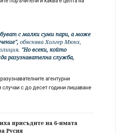
ите поръчители и каква е целта на
буват с малки суми пари, а може
чение",
обяснява Холгер Мюнх,
олиция.
"Но всеки, който
жда разузнавателна служба,
 разузнавателните агентурни
и случаи с до десет години лишаване
виха присъдите на 6-имата
за Русия