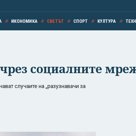
А
ИКОНОМИКА
СВЕТЪТ
СПОРТ
КУЛТУРА
ТЕХ
 чрез социалните мре
ават случаите на „разузнавачи за