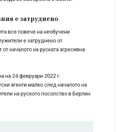
ания е затруднено
ита все повече на необучени
лужители е затруднено от
 от началото на руската агресивна
а на 24 февруари 2022 г.
ски агенти малко след началото на
ители на руското посолство в Берлин