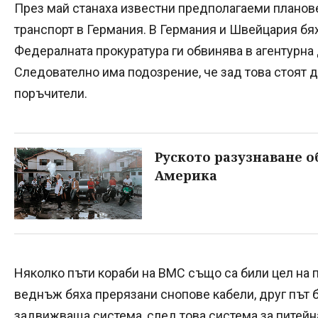
През май станаха известни предполагаеми планов
транспорт в Германия. В Германия и Швейцария бя
Федералната прокуратура ги обвинява в агентурна 
Следователно има подозрение, че зад това стоят 
поръчители.
Руското разузнаване 
Америка
Няколко пъти кораби на ВМС също са били цел на
веднъж бяха прерязани снопове кабели, друг път 
задвижваща система, след това система за питейн