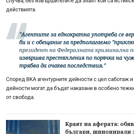
случва, без извършителите да знаят кои са истинск
действията.
"Агентите за еднократна употреба се вер
би и с обещание за предполагаемо "приклю
президент на Федералната криминална п
извършва престъпления по поръчка на чу
трябва да очаква последствия."
Според BKA агентурните дейности с цел саботаж и
дейности могат да бъдат наказани в особено тежк
от свобода.
Краят на аферата: обя
българи, шпионирали 