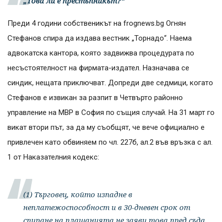
„Това ли е престъпникът?“
Преди 4 години собственикът на frognews.bg Огнян
Стефанов спира да издава вестник „Торнадо“. Наема
адвокатска кантора, която задвижва процедурата по
несъстоятелност на фирмата-издател. Назначава се
синдик, нещата приключват. Допреди две седмици, когато
Стефанов е извикан за разпит в Четвърто районно
управление на МВР в София по същия случай. На 31 март го
викат втори път, за да му съобщят, че вече официално е
привлечен като обвиняем по чл. 227б, ал.2 във връзка с ал.
1 от Наказателния кодекс:
(1) Търговец, който изпадне в
неплатежоспособност и в 30-дневен срок от
спиране на плащанията не заяви това пред съда,