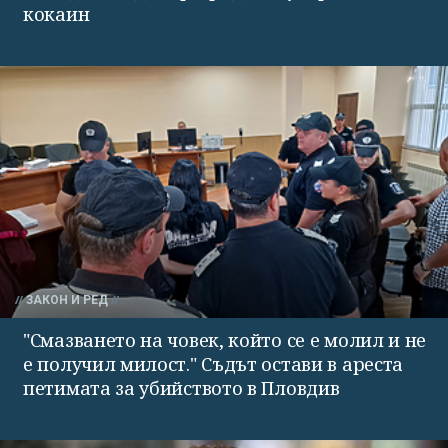
кокаин
ЗАКОН И РЕД
"Смазването на човек, който се е молил и не
е получил милост." Съдът остави в ареста
петимата за убийството в Пловдив