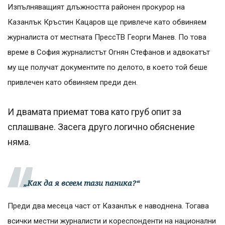
Изпълняващият длъжността районен прокурор на
Казанлък Кръстин Кацаров ще привлече като обвиняем
журналиста от местната ПрессТВ Георги Манев. По това
време в София журналистът Огнян Стефанов и адвокатът
му ще получат документите по делото, в което той беше
привлечен като обвиняем преди ден.
И двамата приемат това като груб опит за
сплашване. Засега друго логично обяснение
няма.
„Как да я всеем тази паника?“
Преди два месеца част от Казанлък е наводнена. Тогава
всички местни журналисти и кореспонденти на национални