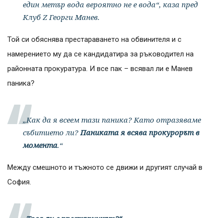
един метър вода вероятно не е вода“, каза пред
Клуб Z Георги Манев.
Той си обяснява престараването на обвинителя и с
намерението му да се кандидатира за ръководител на
районната прокуратура. И все пак – всявал ли е Манев
паника?
„Как да я всеем тази паника? Като отразяваме
събитието ли?
Паниката я всява прокурорът в
момента
.“
Между смешното и тъжното се движи и другият случай в
София.