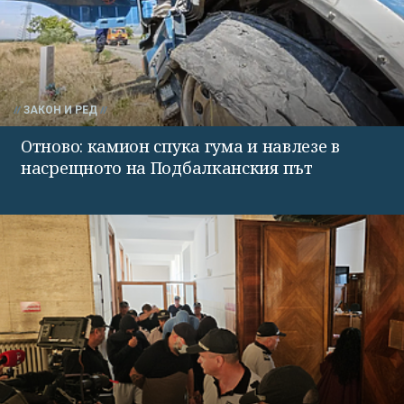
ЗАКОН И РЕД
Отново: камион спука гума и навлезе в
насрещното на Подбалканския път