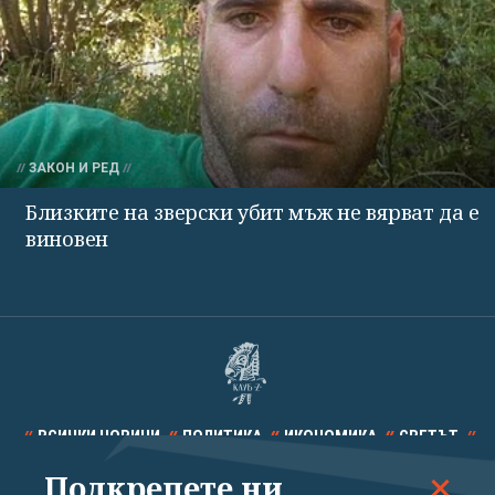
ЗАКОН И РЕД
Близките на зверски убит мъж не вярват да е
виновен
ВСИЧКИ НОВИНИ
ПОЛИТИКА
ИКОНОМИКА
СВЕТЪТ
Подкрепете ни
СПОРТ
КУЛТУРА
ТЕХНОЛОГИИ
КАЛЕЙДОСКОП