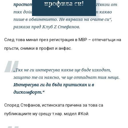
профила си!
простотии. Това ли е престъпникът?
Някои от
тях дойдоха от съседни стаи да видят какво
пише в обвинението. Не вярваха на очите си“,
разказа пред Клуб Z Стефанов.
След това минал през регистрация в МВР – отпечатъци на
пръсти, снимки в профил и анфас.
„Тях не ги интересува какъв ще бъде изходът,
защото те са наясно, че ще отпаднат тия неща.
Интересува ги да бъда притискан и в
дискомфорт.“
Според Стефанов, истинската причина за това са
публикациите му срещу т.нар. модел #Кой.