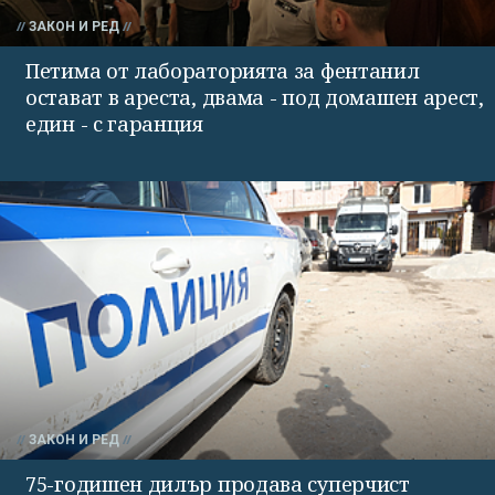
ЗАКОН И РЕД
Петима от лабораторията за фентанил
остават в ареста, двама - под домашен арест,
един - с гаранция
ЗАКОН И РЕД
75-годишен дилър продава суперчист