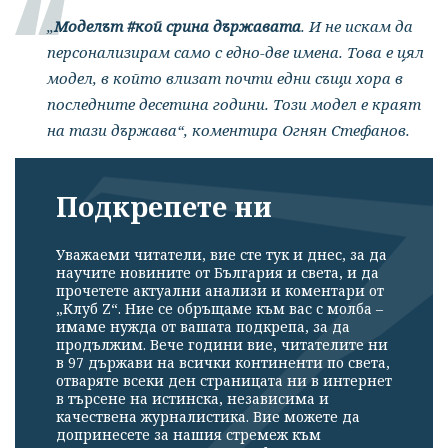
„
Моделът #кой срина държавата
. И не искам да
персонализирам само с едно-две имена. Това е цял
модел, в който влизат почти едни същи хора в
последните десетина години. Този модел е краят
на тази държава“, коментира Огнян Стефанов.
Подкрепете ни
Уважаеми читатели, вие сте тук и днес, за да
научите новините от България и света, и да
прочетете актуални анализи и коментари от
„Клуб Z“. Ние се обръщаме към вас с молба –
имаме нужда от вашата подкрепа, за да
продължим. Вече години вие, читателите ни
в 97 държави на всички континенти по света,
отваряте всеки ден страницата ни в интернет
в търсене на истинска, независима и
качествена журналистика. Вие можете да
допринесете за нашия стремеж към