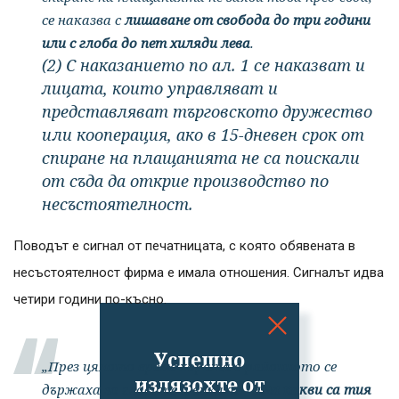
се наказва с
лишаване от свобода до три години
или с глоба до пет хиляди лева
.
(2) С наказанието по ал. 1 се наказват и
лицата, които управляват и
представляват търговското дружество
или кооперация, ако в 15-дневен срок от
спиране на плащанията не са поискали
от съда да открие производство по
несъстоятелност.
Поводът е сигнал от печатницата, с която обявената в
несъстоятелност фирма е имала отношения. Сигналът идва
четири години по-късно.
Успешно
„През цялото време хората в районното се
излязохте от
държаха за главите и викаха –
ама какви са тия