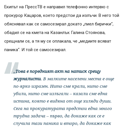
Екипът на ПрессТВ е направил телефонно интервю с
прокурор Кацаров, което предстои да излъчи. В него той
обяснявал как се самосезирал докато „пиел бирички“,
обадил се на кмета на Казанлък Галина Стоянова,
срещнали се, а тя му се оплакала, че „медиите всяват
паника“. И той се самосезирал.
„
Това е поредният акт на натиск срещу
журналисти
. В малките населени места е още
по-ярко изразен. Нито сме крали, нито сме
убили, нито сме излъгали – казали сме една
истина, която е видяна от още хиляди души.
Сега на прокуратурата предстои една много
трудна задача – първо, да докаже как се е
случила тази паника и второ, да докаже как