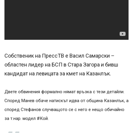
Собственик на ПрессТВ е Васил Самарски –
областен лидер на БСП в Стара Загора и бивш
кандидат на левицата за кмет на Казанлък.
Двете обвинения формално нямат връзка с тези детайли.
Според Манев обаче натискът идва от община Казанлък, а
според Стефанов случващото се с него е нещо обичайно
за т.нар. модел #Кой.