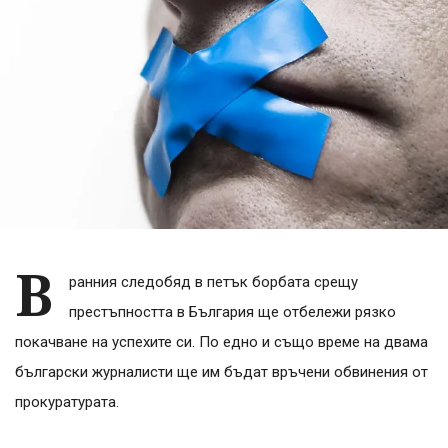
В
ранния следобяд в петък борбата срещу
престъпността в България ще отбележи рязко
покачване на успехите си. По едно и също време на двама
български журналисти ще им бъдат връчени обвинения от
прокуратурата.