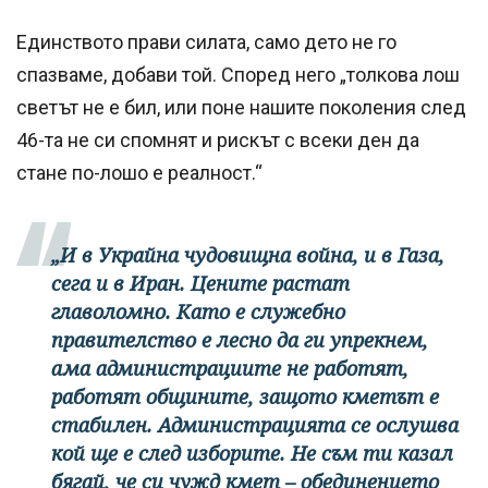
Единството прави силата, само дето не го
спазваме, добави той. Според него „толкова лош
светът не е бил, или поне нашите поколения след
46-та не си спомнят и рискът с всеки ден да
стане по-лошо е реалност.“
„И в Украйна чудовищна война, и в Газа,
сега и в Иран. Цените растат
главоломно. Като е служебно
правителство е лесно да ги упрекнем,
ама администрациите не работят,
работят общините, защото кметът е
стабилен. Администрацията се ослушва
кой ще е след изборите. Не съм ти казал
бягай, че си чужд кмет – обединението