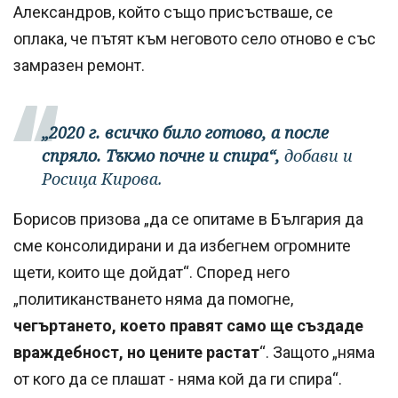
Александров, който също присъстваше, се
оплака, че пътят към неговото село отново е със
замразен ремонт.
„2020 г. всичко било готово, а после
спряло. Тъкмо почне и спира“,
добави и
Росица Кирова.
Борисов призова „да се опитаме в България да
сме консолидирани и да избегнем огромните
щети, които ще дойдат“. Според него
„политиканстването няма да помогне,
чегъртането, което правят само ще създаде
враждебност, но цените растат
“. Защото „няма
от кого да се плашат - няма кой да ги спира“.