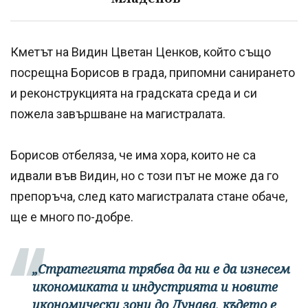
Кметът на Видин Цветан Ценков, който също
посрещна Борисов в града, припомни санирането
и реконструкцията на градската среда и си
пожела завършване на магистралата.
Борисов отбеляза, че има хора, които не са
идвали във Видин, но с този път не може да го
препоръча, след като магистралата стане обаче,
ще е много по-добре.
„Стратегията трябва да ни е да изнесем
икономиката и индустрията и новите
икономически зони до Дунава, където е