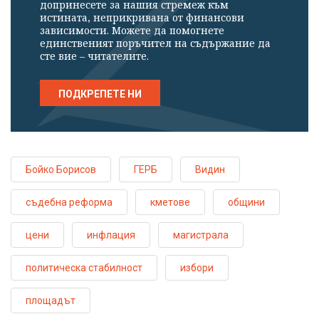
допринесете за нашия стремеж към
истината, неприкривана от финансови
зависимости. Можете да помогнете
единственият поръчител на съдържание да
сте вие – читателите.
ПОДКРЕПЕТЕ НИ
Бойко Борисов
ГЕРБ
Видин
съдебна реформа
кметове
общини
цени
инфлация
магистрала
политическа стабилност
избори
площадът