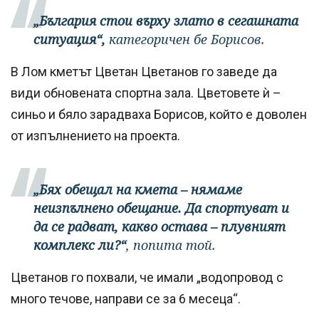
„България стои върху злато в сегашната
ситуация“,
категоричен бе Борисов.
В Лом кметът Цветан Цветанов го заведе да
види обновената спортна зала. Цветовете ѝ –
синьо и бяло зарадваха Борисов, който е доволен
от изпълнението на проекта.
„Бях обещал на кмета – нямаме
неизпълнено обещание. Да спортуват и
да се радват, какво остава – плувният
комплекс ли?“
, попита той.
Цветанов го похвали, че имали „водопровод с
много течове, направи се за 6 месеца“.