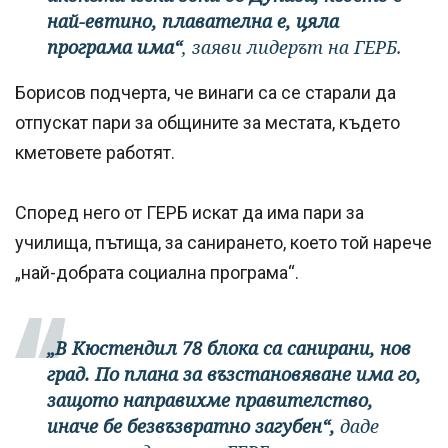
най-евтино, плавателна е, цяла
програма има“
, заяви лидерът на ГЕРБ.
Борисов подчерта, че винаги са се старали да
отпускат пари за общините за местата, където
кметовете работят.
Според него от ГЕРБ искат да има пари за
училища, пътища, за санирането, което той нарече
„най-добрата социална програма“.
„В Кюстендил 78 блока са санирани, нов
град. По плана за възстановяване има го,
защото направихме правителство,
иначе бе безвъзвратно загубен“,
даде