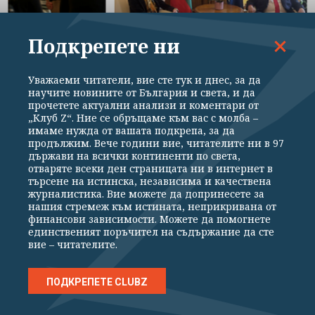
ИЗБОРИ 2026
Подкрепете ни
Йордан Цонев и Стефка Костадинова не
успяха да станат депутати от ДПС
Уважаеми читатели, вие сте тук и днес, за да
научите новините от България и света, и да
прочетете актуални анализи и коментари от
„Клуб Z“. Ние се обръщаме към вас с молба –
имаме нужда от вашата подкрепа, за да
продължим. Вече години вие, читателите ни в 97
държави на всички континенти по света,
отваряте всеки ден страницата ни в интернет в
търсене на истинска, независима и качествена
журналистика. Вие можете да допринесете за
ВСИЧКИ НОВИНИ
ПОЛИТИКА
ИКОНОМИКА
СВЕТЪТ
нашия стремеж към истината, неприкривана от
финансови зависимости. Можете да помогнете
СПОРТ
КУЛТУРА
ТЕХНОЛОГИИ
КАЛЕЙДОСКОП
единственият поръчител на съдържание да сте
вие – читателите.
МНЕНИЯ
ПОДКРЕПЕТЕ CLUBZ