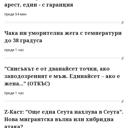
арест, един - с гаранция
преди 54 мин
Чака ни уморителна жега с температури
до 38 градуса
преди 1 час
"Списъкът е от дванайсет точки, ако
заподозреният е мъж. Единайсет – ако е
жена..." (ОТКЪС)
преди 1 час
Z-Каст: "Още една Сеута нахлува в Сеута".
Нова мигрантска вълна или хибридна
атака?