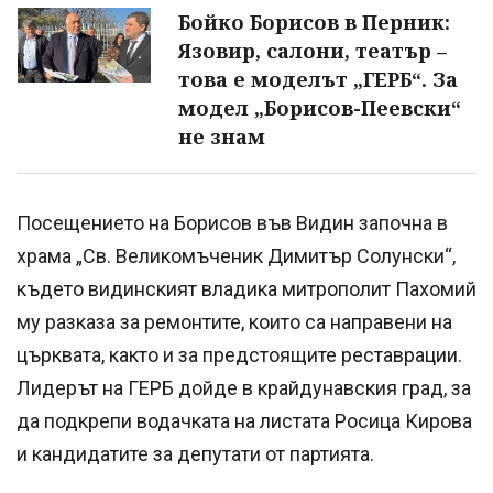
Бойко Борисов в Перник:
Язовир, салони, театър –
това е моделът „ГЕРБ“. За
модел „Борисов-Пеевски“
не знам
Посещението на Борисов във Видин започна в
храма „Св. Великомъченик Димитър Солунски“,
където видинският владика митрополит Пахомий
му разказа за ремонтите, които са направени на
църквата, както и за предстоящите реставрации.
Лидерът на ГЕРБ дойде в крайдунавския град, за
да подкрепи водачката на листата Росица Кирова
и кандидатите за депутати от партията.