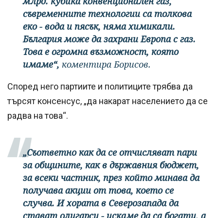
млрд. кубика конвенционален газ,
съвременните технологии са толкова
еко - вода и пясък, няма химикали.
България може да захрани Европа с газ.
Това е огромна възможност, която
имаме“,
коментира Борисов.
Според него партиите и политиците трябва да
търсят консенсус, „да накарат населението да се
радва на това“.
„Съответно как да се отчисляват пари
за общините, как в държавния бюджет,
за всеки частник, през който минава да
получава акции от това, което се
случва. И хората в Северозапада да
стават олигарси - искаме да са богати, а