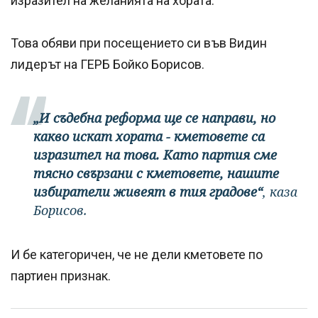
изразител на желанията на хората.
Това обяви при посещението си във Видин
лидерът на ГЕРБ Бойко Борисов.
„И съдебна реформа ще се направи, но
какво искат хората - кметовете са
изразител на това. Като партия сме
тясно свързани с кметовете, нашите
избиратели живеят в тия градове“
, каза
Борисов.
И бе категоричен, че не дели кметовете по
партиен признак.