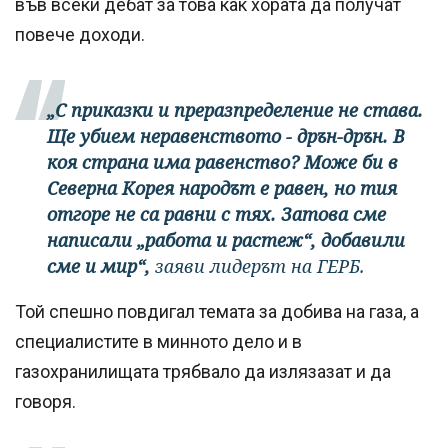
във всеки дебат за това как хората да получат
повече доходи.
„С приказки и преразпределение не става.
Ще убием неравенството - дрън-дрън. В
коя страна има равенство? Може би в
Северна Корея народът е равен, но тия
отгоре не са равни с тях. Затова сме
написали „работа и растеж“, добавили
сме и мир“,
заяви лидерът на ГЕРБ.
Той спешно повдигал темата за добива на газа, а
специалистите в минното дело и в
газохранилищата трябвало да излязазат и да
говоря.