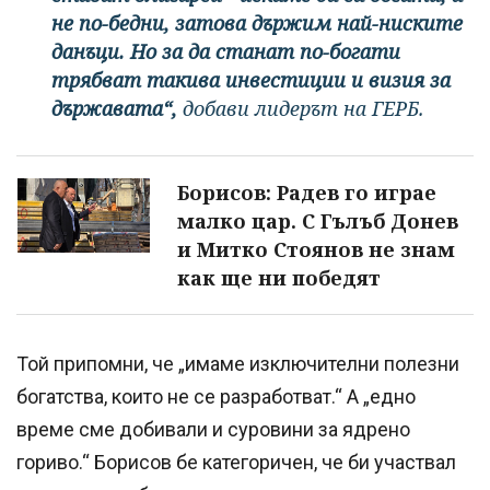
не по-бедни, затова държим най-ниските
данъци. Но за да станат по-богати
трябват такива инвестиции и визия за
държавата“,
добави лидерът на ГЕРБ.
Борисов: Радев го играе
малко цар. С Гълъб Донев
и Митко Стоянов не знам
как ще ни победят
Той припомни, че „имаме изключителни полезни
богатства, които не се разработват.“ А „едно
време сме добивали и суровини за ядрено
гориво.“ Борисов бе категоричен, че би участвал