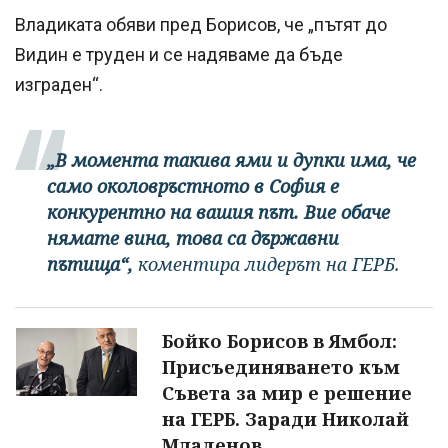
Владиката обяви пред Борисов, че „пътят до
Видин е труден и се надяваме да бъде
изграден“.
„В момента такива ями и дупки има, че
само околовръстното в София е
конкурентно на вашия път. Вие обаче
нямате вина, това са държавни
пътища“,
коментира лидерът на ГЕРБ.
Бойко Борисов в Ямбол:
Присъединяването към
Съвета за мир е решение
на ГЕРБ. Заради Николай
Младенов