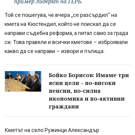
пример лидерът на ГЕРБ.
Той се пошегува, че вчера „се разсърдил“ на
кмета на Кюстендил, който не поискал да се
направи съдебна реформа, а питал само за града
си. Това правели и всички кметове – изброявали
какво да се направи – извори и пътища.
Бойко Борисов: Имаме три
ясни цели – по-високи
пенсии, по-силна
икономика и по-активни
граждани
Кметът на село Ружинци Александър