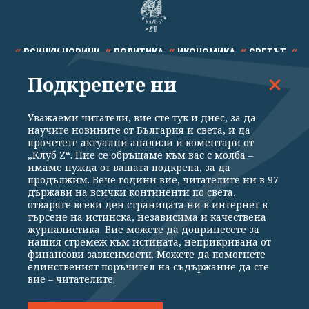
ВСИЧКИ НОВИНИ
ПОЛИТИКА
ИКОНОМИКА
СВЕТЪТ
Подкрепете ни
СПОРТ
КУЛТУРА
ТЕХНОЛОГИИ
КАЛЕЙДОСКОП
МНЕНИЯ
Уважаеми читатели, вие сте тук и днес, за да
научите новините от България и света, и да
прочетете актуални анализи и коментари от
„Клуб Z“. Ние се обръщаме към вас с молба –
имаме нужда от вашата подкрепа, за да
продължим. Вече години вие, читателите ни в 97
Общи условия
Политика за поверителност
държави на всички континенти по света,
отваряте всеки ден страницата ни в интернет в
Реклама
Партньори
Контакти
За Клуб Z
търсене на истинска, независима и качествена
Екип
Подкрепете ни
журналистика. Вие можете да допринесете за
нашия стремеж към истината, неприкривана от
финансови зависимости. Можете да помогнете
единственият поръчител на съдържание да сте
Издател на www.clubz.bg е „Клуб Зебра Медия“ ЕООД, София, ул. "Алеко
вие – читателите.
Константинов" 3. Всички права запазени 2026 „Клуб Зебра Медия“
ЕООД.
Препечатването на материали, снимки и видео от www.clubz.bg без