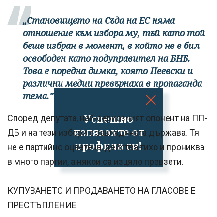
„Становището на Съда на ЕС няма
отношение към избора му, тъй като той
беше избран в момент, в който не е бил
освободен като подуправител на БНБ.
Това е поредна димка, която Пеевски и
различни медии превърнаха в пропаганда
тема.”
Успешно
Според депутата, най-сериозният опонент на ПП-
излязохте от
ДБ и на тези избори е завладяната държава. Тя
профила си!
не е партийно оцветена, действа тихо и прониква
в много партии, а някои са изцяло превзети.
КУПУВАНЕТО И ПРОДАВАНЕТО НА ГЛАСОВЕ Е
ПРЕСТЪПЛЕНИЕ