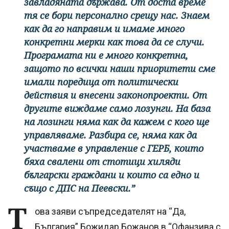
завладяната държава. От доста време
тя се бори персонално срещу нас. Знаем
как да го направим и имаме много
конкретни мерки как това да се случи.
Програмата ни е много конкретна,
защото по всички наши приоритети сме
имали поредица от политически
действия и внесени законопроекти. От
другите виждаме само лозунги. На база
на лозинги няма как да кажем с кого ще
управляваме. Разбира се, няма как да
участваме в управление с ГЕРБ, които
бяха свалени от стотици хиляди
български граждани и които са едно и
също с ДПС на Пеевски.”
Т
ова заяви съпредседателят на “Да,
България” Божидар Божанов в “Офанзива с