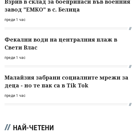
Взрив в склад за боеприпаси във военния
завод "ЕМКО" в с. Белица
преди 1 час
Фекални води на централния плаж в
Свети Влас
преди 1 час
Малайзия забрани социалните мрежи за
деца - но те пак са в Tik Tok
преди 1 час
НАЙ-ЧЕТЕНИ