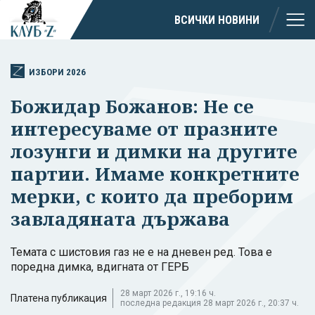
ВСИЧКИ НОВИНИ
ИЗБОРИ 2026
Божидар Божанов: Не се
интересуваме от празните
лозунги и димки на другите
партии. Имаме конкретните
мерки, с които да преборим
завладяната държава
Темата с шистовия газ не е на дневен ред. Това е
поредна димка, вдигната от ГЕРБ
28 март 2026 г., 19:16 ч.
Платена публикация
последна редакция 28 март 2026 г., 20:37 ч.