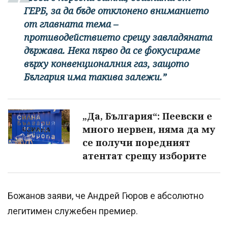
ГЕРБ, за да бъде отклонено вниманието
от главната тема –
противодействието срещу завладяната
държава. Нека първо да се фокусираме
върху конвенционалния газ, защото
България има такива залежи.”
„Да, България“: Пеевски е
много нервен, няма да му
се получи поредният
атентат срещу изборите
Божанов заяви, че Андрей Гюров е абсолютно
легитимен служебен премиер.