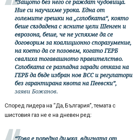
“Защото без него се раждат чудовища.
Ние си научихме урока. Една от
големите грешки на „сглобката“, която
беше създадена с ясните цели Шенген и
еврозона, беше, че не успяхме да се
договорим за коалиционно споразумение,
на което да се позовем, когато ГЕРБ
свалиха тогавашното правителство.
Сглобката се разпадна заради отказа на
ГЕРБ да бъде избран нов ВСС и регулатори
без гарантирана квота на Пеевски”,
заяви Божанов.
Според лидера на “Да, България”, темата с
шистовия газ не е на дневен ред:
“Това е поредна димка, вдигната от