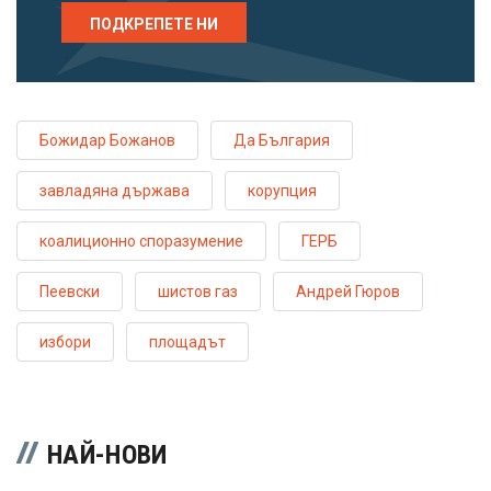
ПОДКРЕПЕТЕ НИ
Божидар Божанов
Да България
завладяна държава
корупция
коалиционно споразумение
ГЕРБ
Пеевски
шистов газ
Андрей Гюров
избори
площадът
НАЙ-НОВИ