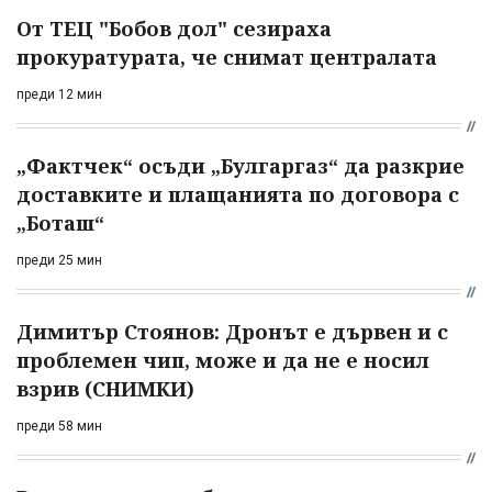
От ТЕЦ "Бобов дол" сезираха
прокуратурата, че снимат централата
преди 12 мин
„Фактчек“ осъди „Булгаргаз“ да разкрие
доставките и плащанията по договора с
„Боташ“
преди 25 мин
Димитър Стоянов: Дронът е дървен и с
проблемен чип, може и да не е носил
взрив (СНИМКИ)
преди 58 мин