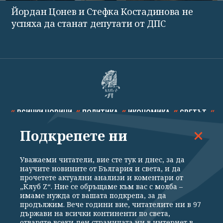
Йордан Цонев и Стефка Костадинова не
успяха да станат депутати от ДПС
ВСИЧКИ НОВИНИ
ПОЛИТИКА
ИКОНОМИКА
СВЕТЪТ
Подкрепете ни
СПОРТ
КУЛТУРА
ТЕХНОЛОГИИ
КАЛЕЙДОСКОП
МНЕНИЯ
Уважаеми читатели, вие сте тук и днес, за да
научите новините от България и света, и да
прочетете актуални анализи и коментари от
„Клуб Z“. Ние се обръщаме към вас с молба –
имаме нужда от вашата подкрепа, за да
продължим. Вече години вие, читателите ни в 97
Общи условия
Политика за поверителност
държави на всички континенти по света,
отваряте всеки ден страницата ни в интернет в