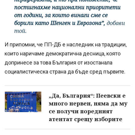
постигнахме национални приоритети
от години, за които винаги сме се
борили като Шенген и Еврозона”,
добави
той.
И припомни, че ПП-ДБ е наследник на традиции,
които наричаме демократична десница, която
допринесе за това България от изостанала
социалистическа страна да бъде сред първите.
„Да, България“: Пеевски е
много нервен, няма да му
се получи поредният
атентат срещу изборите