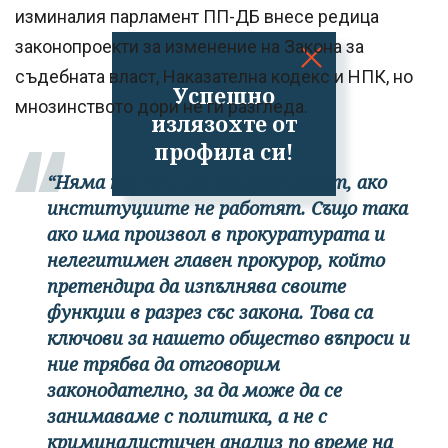
изминалия парламент ПП-ДБ внесе редица
законопроекти за изменение на Закона за
съдебната власт, Наказателна кодекс и НПК, но
Успешно
мнозинството дори не ги разгледа.
излязохте от
профила си!
“Няма как да има справедливост, ако
институциите не работят. Също така
ако има произвол в прокуратурата и
нелегитимен главен прокурор, който
претендира да изпълнява своите
функции в разрез със закона. Това са
ключови за нашето общество въпроси и
ние трябва да отговорим
законодателно, за да може да се
занимаваме с политика, а не с
криминалистичен анализ по време на