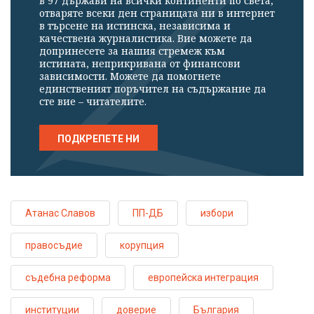
в 97 държави на всички континенти по света,
отваряте всеки ден страницата ни в интернет
в търсене на истинска, независима и
качествена журналистика. Вие можете да
допринесете за нашия стремеж към
истината, неприкривана от финансови
зависимости. Можете да помогнете
единственият поръчител на съдържание да
сте вие – читателите.
ПОДКРЕПЕТЕ НИ
Атанас Славов
ПП-ДБ
избори
правосъдие
корупция
съдебна реформа
европейска интеграция
институции
доверие
България