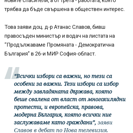
новите спасители, а от трета - работата, която
трябва да бъде свършена в обществен интерес.
Това заяви доц. д-р Атанас Славов, бивш
правосъден министър и водач на листата на
“Продължаваме Промяната - Демократична
България” в 26-и МИР София-област.
“Всички избори са важни, но тези са
особени за важни. Тези избори са избор
между завладяната държава, която
беше свалена от власт от многохилядни
протести, и европейска, правова,
модерна България, която всички ние
заслужаваме като граждани”,
заяви
Славов в дебат по Нова телевизия.