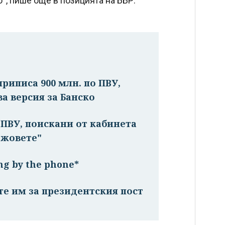
о“, пише още в позицията на ББР.
риписа 900 млн. по ПВУ,
ва версия за Банско
о ПВУ, поискани от кабинета
ажовете"
ng by the phone*
те им за президентския пост