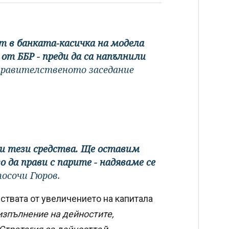
т в банката-касичка на модела
от ББР - преди да са напълнили
 правителственото заседание
и тези средства. Ще оставим
о да прави с парите - надяваме се
 посочи Гюров.
дствата от увеличението на капитала
изпълнение на дейностите,