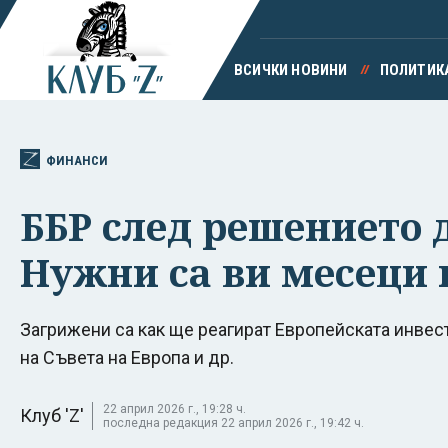
ВСИЧКИ НОВИНИ
ПОЛИТИК
ФИНАНСИ
ББР след решението 
Нужни са ви месеци 
Загрижени са как ще реагират Европейската инвест
на Съвета на Европа и др.
22 април 2026 г., 19:28 ч.
Клуб 'Z'
последна редакция 22 април 2026 г., 19:42 ч.