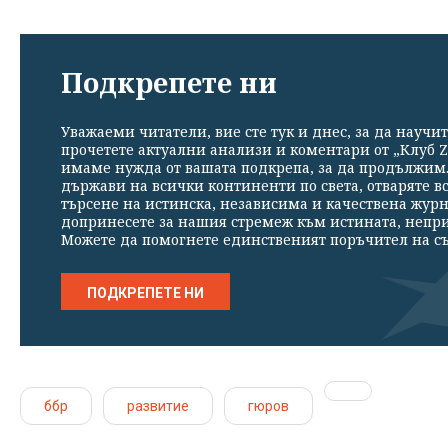
Подкрепете ни
Уважаеми читатели, вие сте тук и днес, за да научит
прочетете актуални анализи и коментари от „Клуб Z
имаме нужда от вашата подкрепа, за да продължим. 
държави на всички континенти по света, отваряте в
търсене на истинска, независима и качествена жур
допринесете за нашия стремеж към истината, непр
Можете да помогнете единственият поръчител на съ
ПОДКРЕПЕТЕ НИ
ббр
развитие
гюров