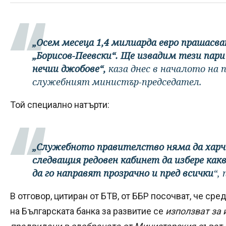
„Осем месеца 1,4 милиарда евро прашасва
„Борисов-Пеевски“. Ще извадим тези пари 
нечии джобове“,
каза днес в началото на
служебният министър-председател.
Той специално натърти:
„Служебното правителство няма да харч
следващия редовен кабинет да избере какв
да го направят прозрачно и пред всички
“,
В отговор, цитиран от БТВ, от ББР посочват, че сре
на Българската банка за развитие се
използват за 