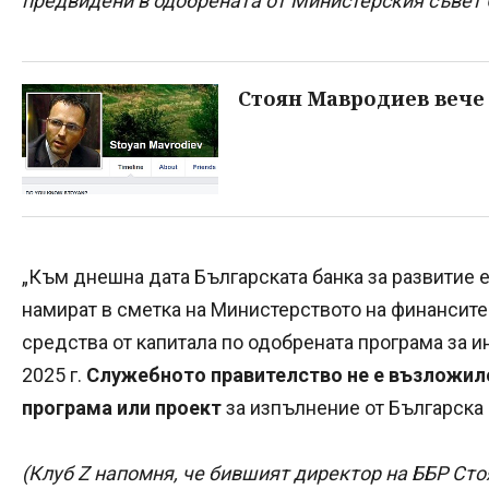
предвидени в одобрената от Министерския съвет 
Стоян Мавродиев вече
„Към днешна дата Българската банка за развитие е
намират в сметка на Министерството на финансите 
средства от капитала по одобрената програма за 
2025 г.
Служебното правителство не е възложило
програма или проект
за изпълнение от Българска б
(Клуб Z напомня, че бившият директор на ББР Сто