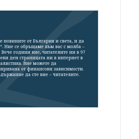
е новините от България и света, и да
“. Ние се обръщаме към вас с молба –
Вече години вие, читателите ни в 97
секи ден страницата ни в интернет в
налистика. Вие можете да
икривана от финансови зависимости.
държание да сте вие – читателите.