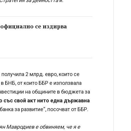
Стратегия за дейността
й.
 официално се издирва
 получила 2 млрд. евро, които се
в БНБ, от които ББР е използвала
инвестиции на общините в бюджета за
 със свой акт нито една държавна
анка за развитие“, посочват от ББР.
ян Мавродиев е обвиняем, че я е