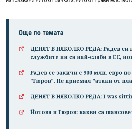
използвани нито от Банката, нито от правителствот
Още по темата
ДЕНЯТ В НЯКОЛКО РЕДА: Радев си п
службите ни са най-слаби в ЕС, но
Радев се закичи с 900 млн. евро п
"Гюров". Не приемал "атаки от пл
ДЕНЯТ В НЯКОЛКО РЕДА: I was sitti
Йотова и Гюров: какви са шансове