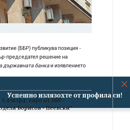
звитие (ББР) публикува позиция -
тър-председател решение на
а държавната банка
и изявлението
Успешно излязохте от профила си!
1,4 млрд. евро от ББР -
одела Борисов - Пеевски"