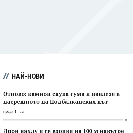
НАЙ-НОВИ
Отново: камион спука гума и навлезе в
насрещното на Подбалканския път
преди 1 час
Дрон нахлу и се взриви на 100 м навътре