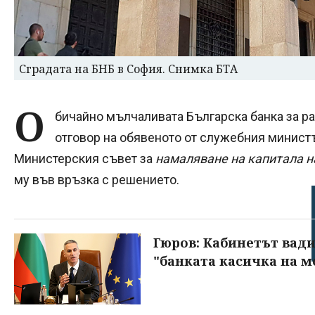
Сградата на БНБ в София. Снимка БТА
О
бичайно мълчаливата Българска банка за ра
отговор на обявеното от служебния минис
Министерския съвет за
намаляване на капитала н
му във връзка с решението.
Гюров: Кабинетът вади 
"банката касичка на м