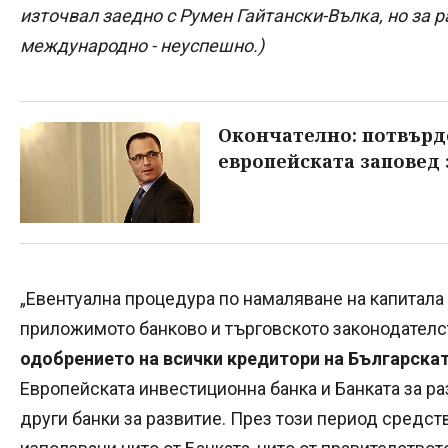
източвал заедно с Румен Гайтански-Вълка, но за р
международно - неуспешно.)
Окончателно: потвърд
европейската заповед 
„Евентуална процедура по намаляване на капитала 
приложимото банково и търговското законодател
одобрението на всички кредитори на Българскат
Европейската инвестиционна банка и Банката за ра
други банки за развитие. През този период средст