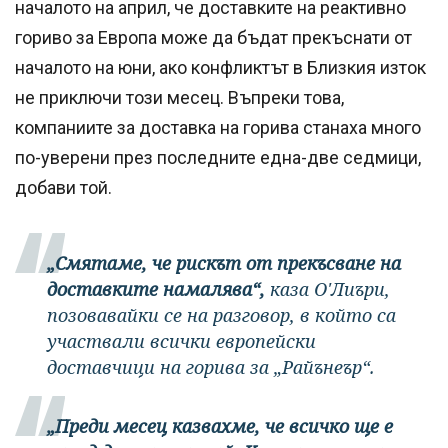
началото на април, че доставките на реактивно
гориво за Европа може да бъдат прекъснати от
началото на юни, ако конфликтът в Близкия изток
не приключи този месец. Въпреки това,
компаниите за доставка на горива станаха много
по-уверени през последните една-две седмици,
добави той.
„Смятаме, че рискът от прекъсване на
доставките намалява“,
каза О'Лиъри,
позовавайки се на разговор, в който са
участвали всички европейски
доставчици на горива за „Райънеър“.
„Преди месец казвахме, че всичко ще е