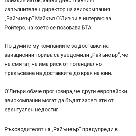
Близкия изток, заяви днес главният
изпълнителен директор на авиокомпания
„Райънеър“ Майкъл О’Лиъри в интервю за
Ройтерс, на което се позовава БТА.
По думите му компаниите за доставки на
авиационни горива са уведомили „Райънеър“, че
не смятат, че има риск от потенциално
прекъсване на доставките до края на юни.
О’Лиъри обаче прогнозира, че други европейски
авиокомпании могат да бъдат засегнати от
евентуален недостиг.
Ръководителят на „Райънеър“ предупреди в