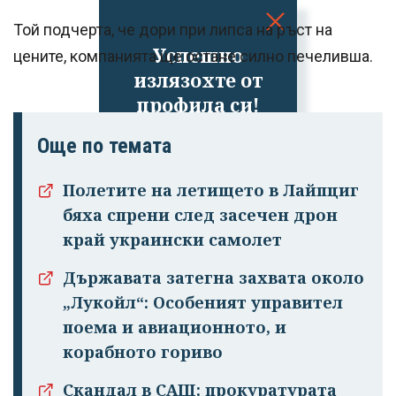
Той подчерта, че дори при липса на ръст на
Успешно
цените, компанията ще остане силно печеливша.
излязохте от
профила си!
Още по темата
Полетите на летището в Лайпциг
бяха спрени след засечен дрон
край украински самолет
Държавата затегна захвата около
„Лукойл“: Особеният управител
поема и авиационното, и
корабното гориво
Скандал в САЩ: прокуратурата