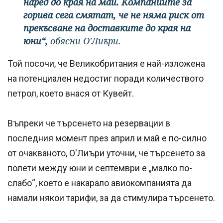
наред до края на май. Компаниите за
горива сега смятат, че не няма риск от
прекъсване на доставките до края на
юни“,
обясни О'Лиъри.
Той посочи, че Великобритания е най-изложена
на потенциален недостиг поради количеството
петрол, което внася от Кувейт.
Въпреки че търсенето на резервации в
последния момент през април и май е по-силно
от очакваното, О'Лиъри уточни, че търсенето за
полети между юни и септември е „малко по-
слабо“, което е накарало авиокомпанията да
намали някои тарифи, за да стимулира търсенето.