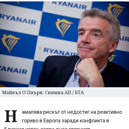
Майкъл О'Лиъри. Снимка АП / БТА
Н
амалява рискът от недостиг на реактивно
гориво в Европа заради конфликта в