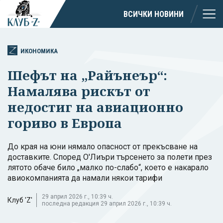
ВСИЧКИ НОВИНИ
ИКОНОМИКА
Шефът на „Райънеър“:
Намалява рискът от
недостиг на авиационно
гориво в Европа
До края на юни нямало опасност от прекъсване на
доставките. Според О'Лиъри търсенето за полети през
лятото обаче било „малко по-слабо“, което е накарало
авиокомпанията да намали някои тарифи
29 април 2026 г., 10:39 ч.
Клуб 'Z'
последна редакция 29 април 2026 г., 10:39 ч.