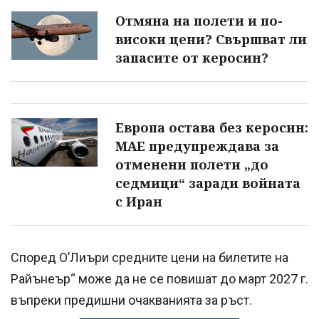
Отмяна на полети и по-
високи цени? Свършват ли
запасите от керосин?
Европа остава без керосин:
МАЕ предупреждава за
отменени полети „до
седмици“ заради войната
с Иран
Според О’Лиъри средните цени на билетите на
Райънеър“ може да не се повишат до март 2027 г.
въпреки предишни очакванията за ръст.