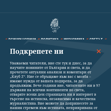
ВСИЧКИ НОВИНИ
ПОЛИТИКА
ИКОНОМИКА
СВЕТЪТ
Подкрепете ни
СПОРТ
КУЛТУРА
ТЕХНОЛОГИИ
КАЛЕЙДОСКОП
МНЕНИЯ
Уважаеми читатели, вие сте тук и днес, за да
научите новините от България и света, и да
прочетете актуални анализи и коментари от
„Клуб Z“. Ние се обръщаме към вас с молба –
имаме нужда от вашата подкрепа, за да
продължим. Вече години вие, читателите ни в 97
Общи условия
Политика за поверителност
държави на всички континенти по света,
отваряте всеки ден страницата ни в интернет в
Реклама
Партньори
Контакти
За Клуб Z
търсене на истинска, независима и качествена
Екип
Подкрепете ни
журналистика. Вие можете да допринесете за
нашия стремеж към истината, неприкривана от