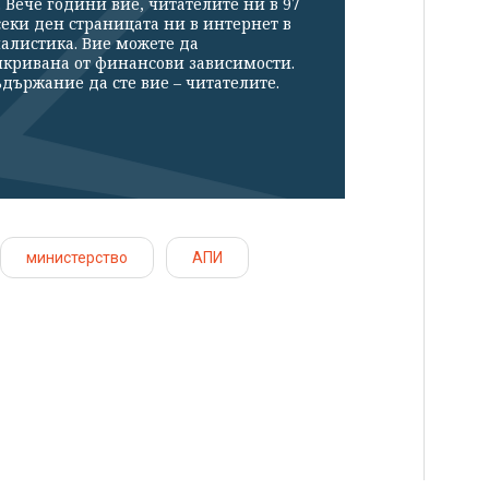
Вече години вие, читателите ни в 97
секи ден страницата ни в интернет в
налистика. Вие можете да
икривана от финансови зависимости.
държание да сте вие – читателите.
министерство
АПИ