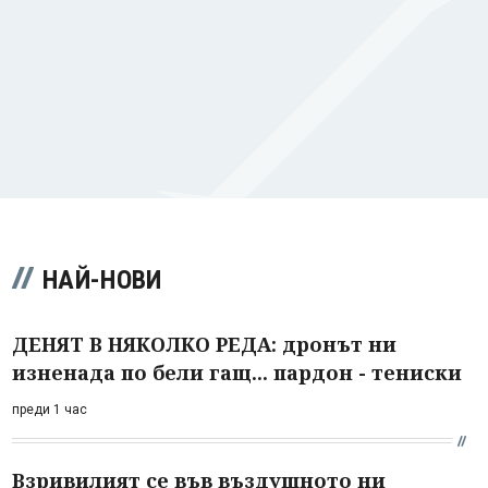
НАЙ-НОВИ
ДЕНЯТ В НЯКОЛКО РЕДА: дронът ни
изненада по бели гащ... пардон - тениски
преди 1 час
Взривилият се във въздушното ни