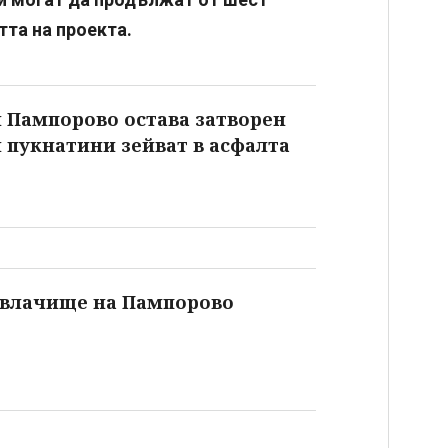
тта на проекта.
 Пампорово остава затворен
 пукнатини зейват в асфалта
свлачище на Пампорово