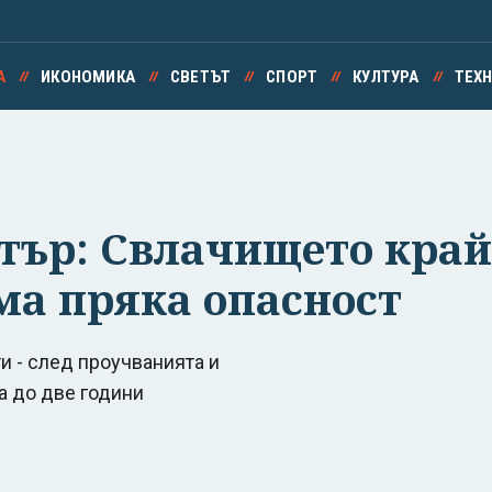
А
ИКОНОМИКА
СВЕТЪТ
СПОРТ
КУЛТУРА
ТЕХ
тър: Свлачището кра
яма пряка опасност
и - след проучванията и
а до две години