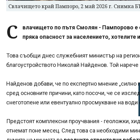
Свлачището край Пампоро, 2 май 2026 г. Снимка Б
С
влачището по пътя Смолян - Пампорово е
пряка опасност за населението, хотелите 
Това съобщи днес служебният министър на регион
благоустройството Николай Найденов. Той нарече
Найденов добави, че по експертно мнение „силно 
сред основните причини, като посочи, че се изсле
снеготопене или евентуално просмукване на води 
Предстоят комплексни проучвания - геоложки, хи
отнемат поне месец. След това са необходими мин
думите на министъра
реалните строителни работ