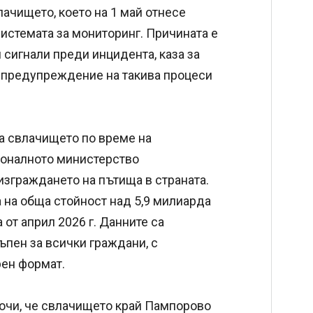
ачището, което на 1 май отнесе
системата за мониторинг. Причината е
сигнали преди инцидента, каза за
но предупреждение на такива процеси
а свлачището по време на
ионалното министерство
изграждането на пътища в страната.
 на обща стойност над 5,9 милиарда
а от април 2026 г. Данните са
ъпен за всички граждани, с
рен формат.
сочи, че свлачището край Пампорово