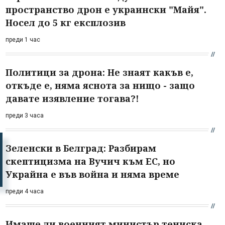
пространство дрон е украински "Майя".
Носел до 5 кг експлозив
преди 1 час
Политици за дрона: Не знаят какъв е,
откъде е, няма яснота за нищо - защо
давате изявление тогава?!
преди 3 часа
Зеленски в Белград: Разбирам
скептицизма на Вучич към ЕС, но
Украйна е във война и няма време
преди 4 часа
Имаше ли военният министър тениска