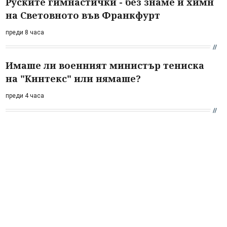
Руските гимнастички - без знаме и химн
на Световното във Франкфурт
преди 8 часа
Имаше ли военният министър тениска
на "Кинтекс" или нямаше?
преди 4 часа