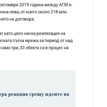
3 октомври 2019 година между АПИ и
иона лева, от които около 218 млн.
нето на договора.
т като цяло ниска реализация на
нската пътна мрежа за период от над
само три, 33 обекта са в процес на
тра реакция срещу идеите на