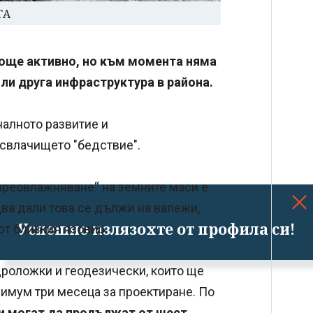
ТА
 още активно, но към момента няма
или друга инфраструктура в района.
алното развитие и
 свлачището "бедствие".
преовлажняване“ на земните маси е
два дали това се дължи на валежи,
Успешно излязохте от профила си!
от близкия язовир.
дроложки и геодезически, които ще
имум три месеца за проектиране. По
и могат да продължат от шест