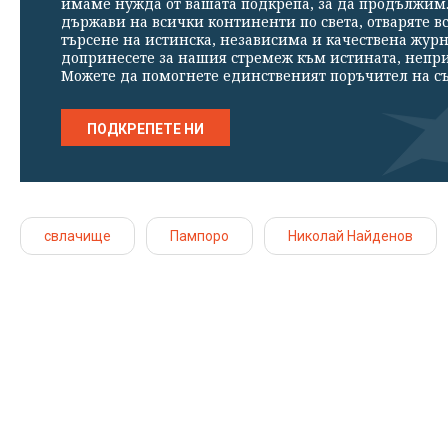
имаме нужда от вашата подкрепа, за да продължим. 
държави на всички континенти по света, отваряте в
търсене на истинска, независима и качествена жур
допринесете за нашия стремеж към истината, непр
Можете да помогнете единственият поръчител на съ
ПОДКРЕПЕТЕ НИ
свлачище
Пампоро
Николай Найденов