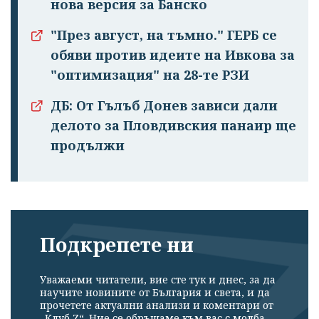
нова версия за Банско
"През август, на тъмно." ГЕРБ се
обяви против идеите на Ивкова за
"оптимизация" на 28-те РЗИ
ДБ: От Гълъб Донев зависи дали
делото за Пловдивския панаир ще
продължи
Подкрепете ни
Уважаеми читатели, вие сте тук и днес, за да
научите новините от България и света, и да
прочетете актуални анализи и коментари от
„Клуб Z“. Ние се обръщаме към вас с молба –