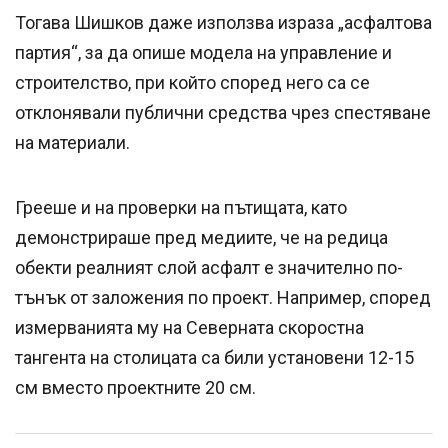
Тогава Шишков даже използва израза „асфалтова
партия“, за да опише модела на управление и
строителство, при който според него са се
отклонявали публични средства чрез спестяване
на материали.
Грееше и на проверки на пътищата, като
демонстрираше пред медиите, че на редица
обекти реалният слой асфалт е значително по-
тънък от заложения по проект. Например, според
измерванията му на Северната скоростна
тангента на столицата са били установени 12-15
см вместо проектните 20 см.