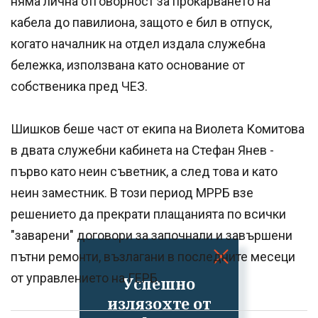
няма лична отговорност за прокарването на
кабела до павилиона, защото е бил в отпуск,
когато началник на отдел издала служебна
бележка, използвана като основание от
собственика пред ЧЕЗ.
Шишков беше част от екипа на Виолета Комитова
в двата служебни кабинета на Стефан Янев -
първо като неин съветник, а след това и като
неин заместник. В този период МРРБ взе
решението да прекрати плащанията по всички
"заварени" договори за започнали и завършени
пътни ремонти, възлагани в последните месеци
от управлението на ГЕРБ.
Успешно
излязохте от