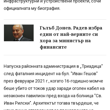
инфраструктурни и устройствени проекти, сочи
официалната му биография.
Гълъб Донев. Радев избра
един от най-верните си
хора за министър на
финансите
Напуска районната администрация в „Триадица“
след фаталния инцидент на бул. "Иван Гешов"
през февруари 2021 г., когато 16-годишно момче
беше убито от токов удар заради оголен кабел на
незаконен павилион пред входа на болница "Св.
Иван Рилски". Архитектът тогава твърдеше, че