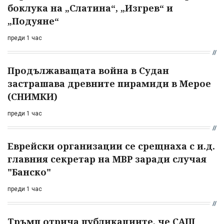
боклука на „Слатина“, „Изгрев“ и
„Подуяне“
преди 1 час
Продължаващата война в Судан
застрашава древните пирамиди в Мерое
(СНИМКИ)
преди 1 час
Еврейски организации се срещнаха с и.д.
главния секретар на МВР заради случая
"Банско"
преди 1 час
Тръмп отрича публикациите, че САЩ