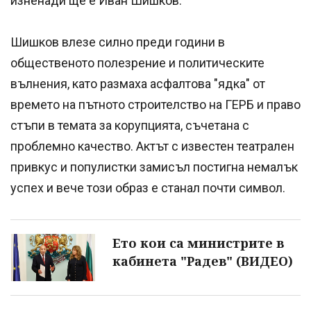
изненади ще е Иван Шишков.
Шишков влезе силно преди години в
общественото полезрение и политическите
вълнения, като размаха асфалтова "ядка" от
времето на пътното строителство на ГЕРБ и право
стъпи в темата за корупцията, съчетана с
проблемно качество. Актът с известен театрален
привкус и популистки замисъл постигна немалък
успех и вече този образ е станал почти символ.
Ето кои са министрите в
кабинета "Радев" (ВИДЕО)