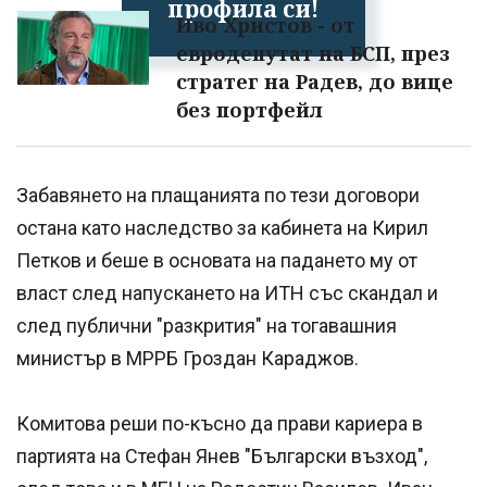
профила си!
Иво Христов - от
евродепутат на БСП, през
стратег на Радев, до вице
без портфейл
Забавянето на плащанията по тези договори
остана като наследство за кабинета на Кирил
Петков и беше в основата на падането му от
власт след напускането на ИТН със скандал и
след публични "разкрития" на тогавашния
министър в МРРБ Гроздан Караджов.
Комитова реши по-късно да прави кариера в
партията на Стефан Янев "Български възход",