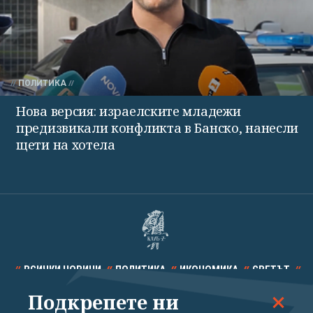
ПОЛИТИКА
Нова версия: израелските младежи
предизвикали конфликта в Банско, нанесли
щети на хотела
ВСИЧКИ НОВИНИ
ПОЛИТИКА
ИКОНОМИКА
СВЕТЪТ
Подкрепете ни
СПОРТ
КУЛТУРА
ТЕХНОЛОГИИ
КАЛЕЙДОСКОП