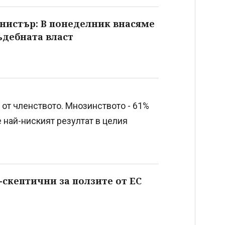
нистър: В понеделник внасяме
ъдебната власт
 от членството. Мнозинството - 61%
е най-ниският резултат в целия
-скептични за ползите от ЕС