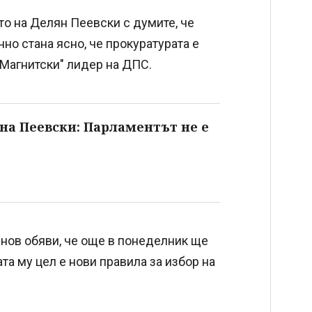
о на Делян Пеевски с думите, че
но стана ясно, че прокуратурата е
Магнитски" лидер на ДПС.
на Пеевски: Парламентът не е
нов обяви, че още в понеделник ще
та му цел е нови правила за избор на