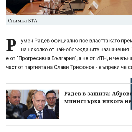
Снимка БТА
Р
умен Радев официално пое властта като прем
на няколко от най-обсъжданите назначения.
е от "Прогресивна България", а не от ИТН, и че въ
част от партията на Слави Трифонов - въпреки че 
Радев в защита: Абров
министърка никога не 