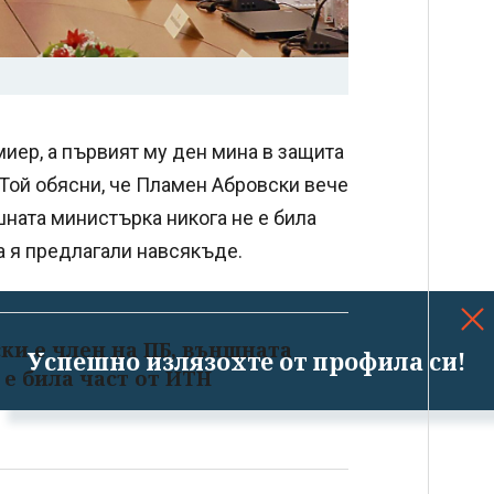
иер, а първият му ден мина в защита
 Той обясни, че Пламен Абровски вече
ншната министърка никога не е била
са я предлагали навсякъде.
ски е член на ПБ, външната
Успешно излязохте от профила си!
е била част от ИТН