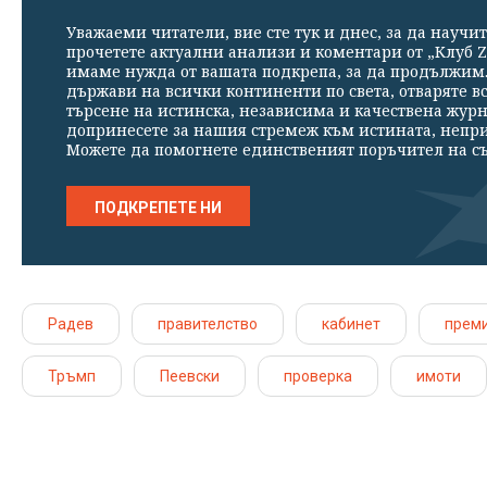
Уважаеми читатели, вие сте тук и днес, за да научит
прочетете актуални анализи и коментари от „Клуб Z
имаме нужда от вашата подкрепа, за да продължим. 
държави на всички континенти по света, отваряте в
търсене на истинска, независима и качествена жур
допринесете за нашия стремеж към истината, непр
Можете да помогнете единственият поръчител на съ
ПОДКРЕПЕТЕ НИ
Радев
правителство
кабинет
прем
Тръмп
Пеевски
проверка
имоти