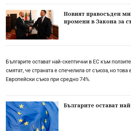
Новият правосъден ми
промени в Закона за с
Българите остават най-скептични в ЕС към ползите
смятат, че страната е спечелила от съюза, но това 
Европейски съюз при средно 74%.
Българите остават най