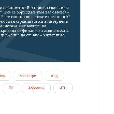
е новините от България и света, и да
“. Ние се обръщаме към вас с молба –
Вече години вие, читателите ни в 97
секи ден страницата ни в интернет в
налистика. Вие можете да
икривана от финансови зависимости.
държание да сте вие – читателите.
иер
министри
съд
ЕС
Абровски
ИТН