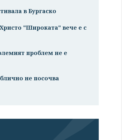
стивала в Бургаско
 Христо "Широката" вече е с
олемият проблем не е
ублично не посочва