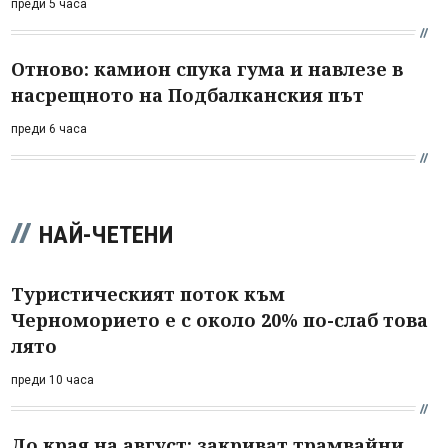
преди 5 часа
Отново: камион спука гума и навлезе в
насрещното на Подбалканския път
преди 6 часа
НАЙ-ЧЕТЕНИ
Туристическият поток към
Черноморието е с около 20% по-слаб това
лято
преди 10 часа
До края на август: закриват трамвайни