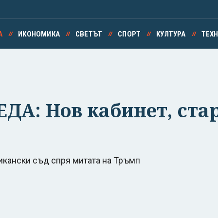
А
ИКОНОМИКА
СВЕТЪТ
СПОРТ
КУЛТУРА
ТЕХ
А: Нов кабинет, стар
американски съд спря митата на Тръмп