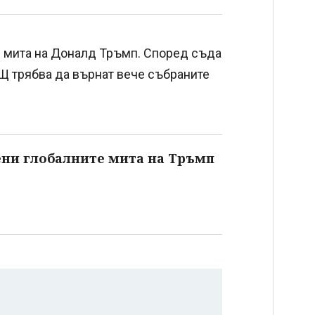
 мита на Доналд Тръмп. Според съда
Щ трябва да върнат вече събраните
ни глобалните мита на Тръмп