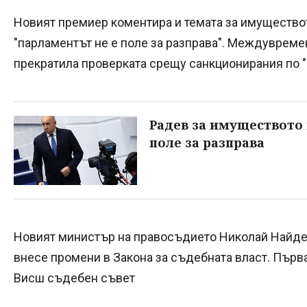
Новият премиер коментира и темата за имуществот
"парламентът не е поле за разправа". Междувремен
прекратила проверката срещу санкционирания по "
Радев за имуществото 
поле за разправа
Новият министър на правосъдието Николай Найде
внесе промени в Закона за съдебната власт. Първа
Висш съдебен съвет