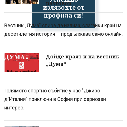
разговор
излязохте от
профила си!
Вестник „Дума" спира да излиза, слагайки край на
десетилетия история – продължава само онлайн.
Дойде краят и на вестник
„Дума“
Голямото спортно събитие у нас "Джиро
д'Италия" приключи в София при сериозен
интерес.