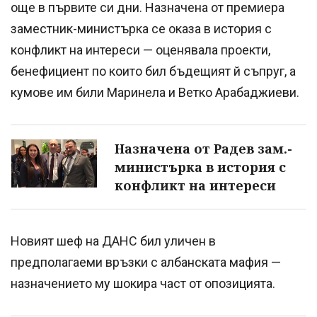
още в първите си дни. Назначена от премиера
заместник-министърка се оказа в история с
конфликт на интереси — оценявала проекти,
бенефициент по които бил бъдещият й съпруг, а
кумове им били Маринела и Ветко Арабаджиеви.
Назначена от Радев зам.-
министърка в история с
конфликт на интереси
Новият шеф на ДАНС бил уличен в
предполагаеми връзки с албанската мафия —
назначението му шокира част от опозицията.