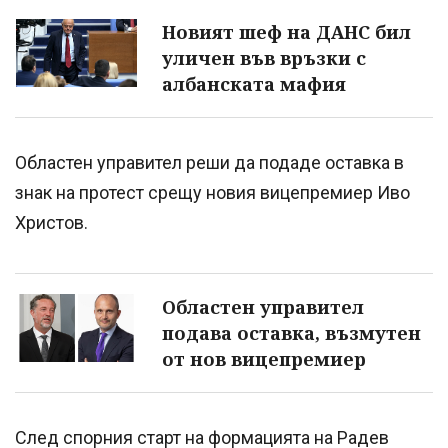
Новият шеф на ДАНС бил
уличен във връзки с
албанската мафия
Областен управител реши да подаде оставка в
знак на протест срещу новия вицепремиер Иво
Христов.
Oбластен управител
подава оставка, възмутен
от нов вицепремиер
След спорния старт на формацията на Радев