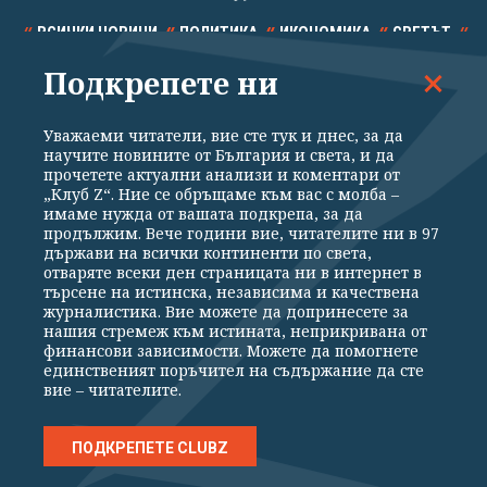
ВСИЧКИ НОВИНИ
ПОЛИТИКА
ИКОНОМИКА
СВЕТЪТ
Подкрепете ни
СПОРТ
КУЛТУРА
ТЕХНОЛОГИИ
КАЛЕЙДОСКОП
МНЕНИЯ
Уважаеми читатели, вие сте тук и днес, за да
научите новините от България и света, и да
прочетете актуални анализи и коментари от
„Клуб Z“. Ние се обръщаме към вас с молба –
имаме нужда от вашата подкрепа, за да
продължим. Вече години вие, читателите ни в 97
Общи условия
Политика за поверителност
държави на всички континенти по света,
отваряте всеки ден страницата ни в интернет в
Реклама
Партньори
Контакти
За Клуб Z
търсене на истинска, независима и качествена
Екип
Подкрепете ни
журналистика. Вие можете да допринесете за
нашия стремеж към истината, неприкривана от
финансови зависимости. Можете да помогнете
единственият поръчител на съдържание да сте
Издател на www.clubz.bg е „Клуб Зебра Медия“ ЕООД, София, ул. "Алеко
вие – читателите.
Константинов" 3. Всички права запазени 2026 „Клуб Зебра Медия“
ЕООД.
Препечатването на материали, снимки и видео от www.clubz.bg без
разрешение ще бъде преследвано по съдебен път, съгласно
ПОДКРЕПЕТЕ CLUBZ
ОБЩИТЕ УСЛОВИЯ