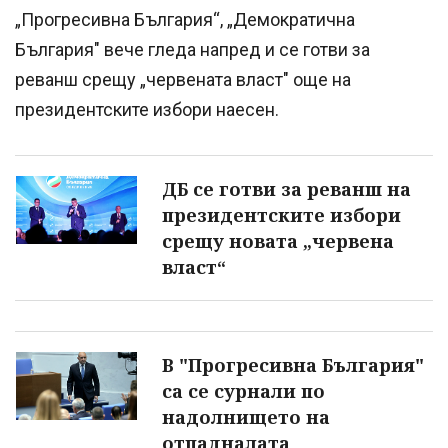
„Прогресивна България“, „Демократична
България" вече гледа напред и се готви за
реванш срещу „червената власт" още на
президентските избори наесен.
ДБ се готви за реванш на
президентските избори
срещу новата „червена
власт“
В "Прогресивна България"
са се сурнали по
надолнището на
отпадналата