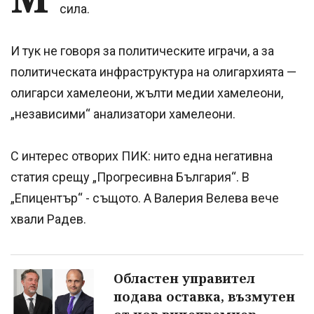
сила.
И тук не говоря за политическите играчи, а за
политическата инфраструктура на олигархията —
олигарси хамелеони, жълти медии хамелеони,
„независими“ анализатори хамелеони.
С интерес отворих ПИК: нито една негативна
статия срещу „Прогресивна България“. В
„Епицентър“ - същото. А Валерия Велева вече
хвали Радев.
Oбластен управител
подава оставка, възмутен