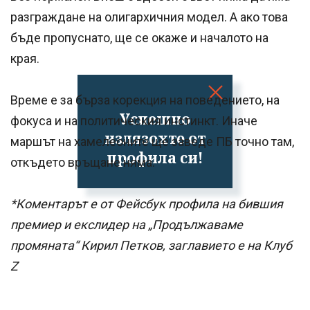
разграждане на олигархичния модел. А ако това
бъде пропуснато, ще се окаже и началото на
края.
Време е за бърза корекция на поведението, на
Успешно
фокуса и на политическия инстинкт. Иначе
излязохте от
маршът на хамелеоните ще заведе ПБ точно там,
профила си!
откъдето връщане няма.
*Коментарът е от Фейсбук профила на бившия
премиер и екслидер на „Продължаваме
промяната“ Кирил Петков, заглавието е на Клуб
Z