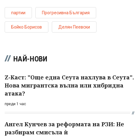
партии
Прогресивна България
Бойко Борисов
Делян Пеевски
НАЙ-НОВИ
Z-Каст: "Още една Сеута нахлува в Сеута".
Нова мигрантска вълна или хибридна
атака?
преди 1 час
Ангел Кунчев за реформата на РЗИ: Не
разбирам смисъла ѝ