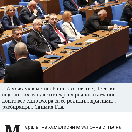
... А междувременно Борисов стои тих, Пеевски —
още по-тих, гледат от първия ред като агънца,
които все едно вчера са се родили… хрисими…
разбиращи… Снимка БТА
М
аршът на хамелеоните започна с пълна