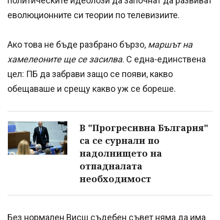
политическите идеолози да започнат да развиват
еволюционните си теории по телевизиите.
Ако това не бъде разбрано бързо,
маршът на
хамелеоните ще се засилва
. С една-единствена
цел: ПБ да забрави защо се появи, какво
обещаваше и срещу какво уж се бореше.
В "Прогресивна България"
са се сурнали по
надолнището на
отпадналата
необходимост
Без нормален Висш съдебен съвет няма да има