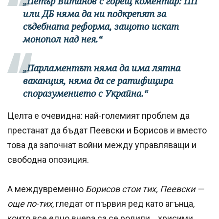
„Петър Витанов с горещ коментар: ПП
или ДБ няма да ни подкрепят за
съдебната реформа, защото искат
монопол над нея.“
„Парламентът няма да има лятна
ваканция, няма да се ратифицира
споразумението с Украйна.“
Целта е очевидна: най-големият проблем да
престанат да бъдат Пеевски и Борисов и вместо
това да започнат войни между управляващи и
свободна опозиция.
А междувременно
Борисов стои тих, Пеевски —
още по-тих
, гледат от първия ред като агънца,
които все едно вчера са се родили… хрисими…