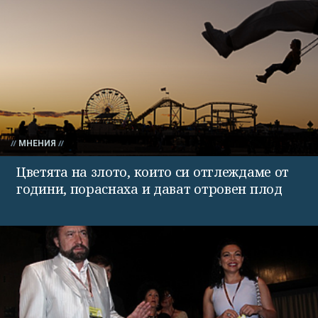
МНЕНИЯ
Цветята на злото, които си отглеждаме от
години, пораснаха и дават отровен плод