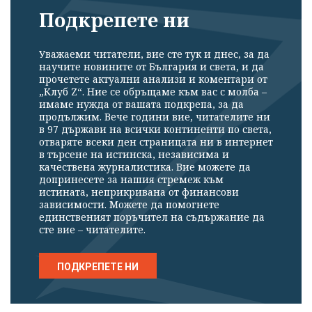
Подкрепете ни
Уважаеми читатели, вие сте тук и днес, за да
научите новините от България и света, и да
прочетете актуални анализи и коментари от
„Клуб Z“. Ние се обръщаме към вас с молба –
имаме нужда от вашата подкрепа, за да
продължим. Вече години вие, читателите ни
в 97 държави на всички континенти по света,
отваряте всеки ден страницата ни в интернет
в търсене на истинска, независима и
качествена журналистика. Вие можете да
допринесете за нашия стремеж към
истината, неприкривана от финансови
зависимости. Можете да помогнете
единственият поръчител на съдържание да
сте вие – читателите.
ПОДКРЕПЕТЕ НИ