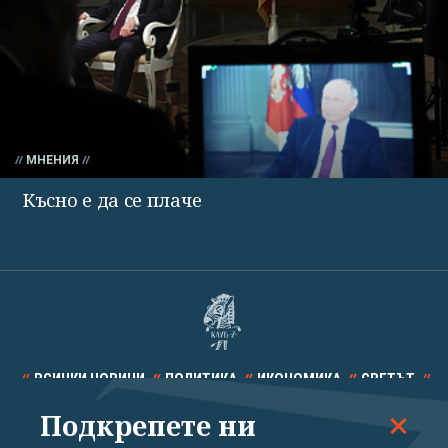
МНЕНИЯ
Късно е да се плаче
ВСИЧКИ НОВИНИ
ПОЛИТИКА
ИКОНОМИКА
СВЕТЪТ
Подкрепете ни
СПОРТ
КУЛТУРА
ТЕХНОЛОГИИ
КАЛЕЙДОСКОП