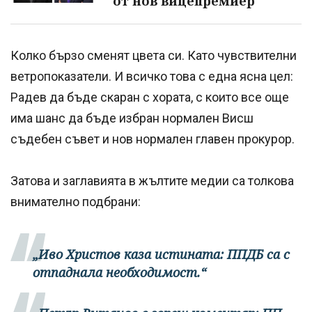
от нов вицепремиер
Колко бързо сменят цвета си. Като чувствителни
ветропоказатели. И всичко това с една ясна цел:
Радев да бъде скаран с хората, с които все още
има шанс да бъде избран нормален Висш
съдебен съвет и нов нормален главен прокурор.
Затова и заглавията в жълтите медии са толкова
внимателно подбрани:
„Иво Христов каза истината: ППДБ са с
отпаднала необходимост.“