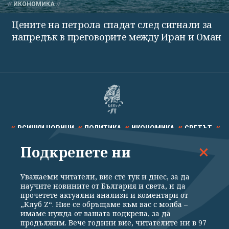
ИКОНОМИКА
Цените на петрола спадат след сигнали за
напредък в преговорите между Иран и Оман
ВСИЧКИ НОВИНИ
ПОЛИТИКА
ИКОНОМИКА
СВЕТЪТ
Подкрепете ни
СПОРТ
КУЛТУРА
ТЕХНОЛОГИИ
КАЛЕЙДОСКОП
МНЕНИЯ
Уважаеми читатели, вие сте тук и днес, за да
научите новините от България и света, и да
прочетете актуални анализи и коментари от
„Клуб Z“. Ние се обръщаме към вас с молба –
имаме нужда от вашата подкрепа, за да
продължим. Вече години вие, читателите ни в 97