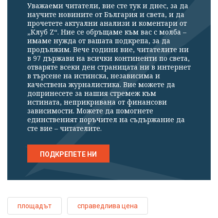
Уважаеми читатели, вие сте тук и днес, за да
научите новините от България и света, и да
прочетете актуални анализи и коментари от
„Клуб Z“. Ние се обръщаме към вас с молба –
имаме нужда от вашата подкрепа, за да
продължим. Вече години вие, читателите ни
в 97 държави на всички континенти по света,
отваряте всеки ден страницата ни в интернет
в търсене на истинска, независима и
качествена журналистика. Вие можете да
допринесете за нашия стремеж към
истината, неприкривана от финансови
зависимости. Можете да помогнете
единственият поръчител на съдържание да
сте вие – читателите.
ПОДКРЕПЕТЕ НИ
площадът
справедлива цена