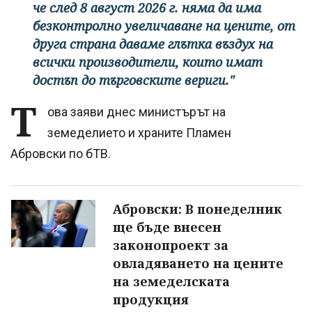
че след 8 август 2026 г. няма да има
безконтролно увеличаване на цените, от
друга страна даваме глътка въздух на
всички производители, които имат
достъп до търговските вериги."
Т
ова заяви днес министърът на
земеделието и храните Пламен
Абровски по бТВ.
Абровски: В понеделник
ще бъде внесен
законопроект за
овладяването на цените
на земеделската
продукция