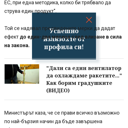
ЕС, при една методика, колко би трябвало да
струва един продукт".
Той се надявал предвидените мерки да дадат
Успешно
ефект
до един-два месеца след влизане в сила
излязохте от
на закона.
профила си!
"Дали са един вентилатор
да охлаждаме ракетите..."
Как борим градушките
(ВИДЕО)
Министърът каза, че се прави всичко възможно
по най-бързия начин да бъде завършена