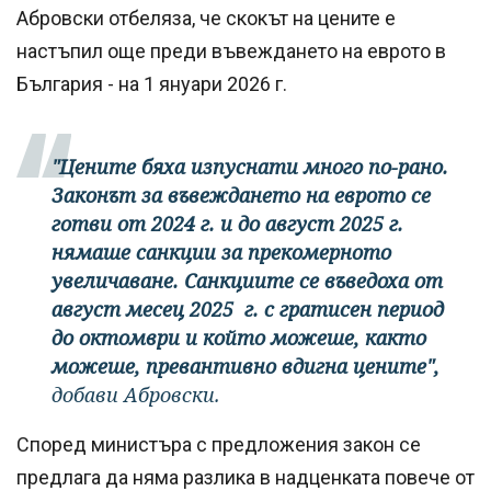
Абровски отбеляза, че скокът на цените е
настъпил още преди въвеждането на еврото в
България - на 1 януари 2026 г.
"Цените бяха изпуснати много по-рано.
Законът за въвеждането на еврото се
готви от 2024 г. и до август 2025 г.
нямаше санкции за прекомерното
увеличаване. Санкциите се въведоха от
август месец 2025 г. с гратисен период
до октомври и който можеше, както
можеше, превантивно вдигна цените",
добави Абровски.
Според министъра с предложения закон се
предлага да няма разлика в надценката повече от