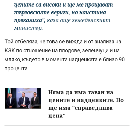
цените са високи и ще ме прощават
търговските вериги, но наистина
прекалиха",
каза още земеделският
министър.
Той отбеляза, че това се вижда и от анализа на
КЗК по отношение на плодове, зеленчуци и на
мляко, където в момента надценката е близо 90
процента.
Няма да има таван на
цените и надценките. Но
ще има "справедлива
цена"