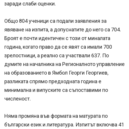
заради слаби оценки.
Общо 804 ученици са подали заявления за
явяване на изпита, а допуснатите до него са 704.
Броят е почти идентичен с този от миналата
година, когато право да се явят са имали 700
зрелостници, а реално са участвали 637. По
думите на началника на Регионалното управление
на образованието в Ямбол Георги Георгиев,
разликата спрямо предходната година е
минимална и випуските са съпоставими по
численост.
Няма промяна във формата на матурата по
български език и литература. Изпитът включва 41