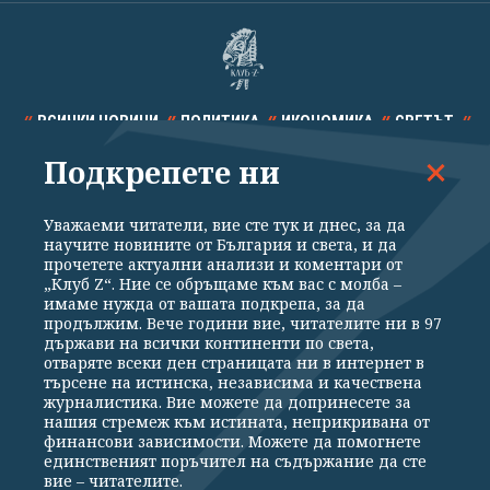
ВСИЧКИ НОВИНИ
ПОЛИТИКА
ИКОНОМИКА
СВЕТЪТ
Подкрепете ни
СПОРТ
КУЛТУРА
ТЕХНОЛОГИИ
КАЛЕЙДОСКОП
МНЕНИЯ
Уважаеми читатели, вие сте тук и днес, за да
научите новините от България и света, и да
прочетете актуални анализи и коментари от
„Клуб Z“. Ние се обръщаме към вас с молба –
имаме нужда от вашата подкрепа, за да
продължим. Вече години вие, читателите ни в 97
Общи условия
Политика за поверителност
държави на всички континенти по света,
отваряте всеки ден страницата ни в интернет в
Реклама
Партньори
Контакти
За Клуб Z
търсене на истинска, независима и качествена
Екип
Подкрепете ни
журналистика. Вие можете да допринесете за
нашия стремеж към истината, неприкривана от
финансови зависимости. Можете да помогнете
единственият поръчител на съдържание да сте
Издател на www.clubz.bg е „Клуб Зебра Медия“ ЕООД, София, ул. "Алеко
вие – читателите.
Константинов" 3. Всички права запазени 2026 „Клуб Зебра Медия“