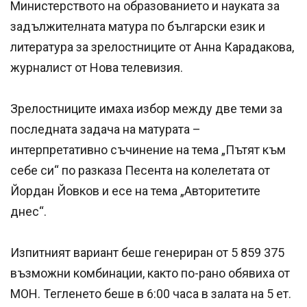
Министерството на образованието и науката за
задължителната матура по български език и
литература за зрелостниците от Анна Карадакова,
журналист от Нова телевизия.
Зрелостниците имаха избор между две теми за
последната задача на матурата –
интерпретативно съчинение на тема „Пътят към
себе си“ по разказа Песента на колелетата от
Йордан Йовков и есе на тема „Авторитетите
днес“.
Изпитният вариант беше генериран от 5 859 375
възможни комбинации, както по-рано обявиха от
МОН. Тегленето беше в 6:00 часа в залата на 5 ет.