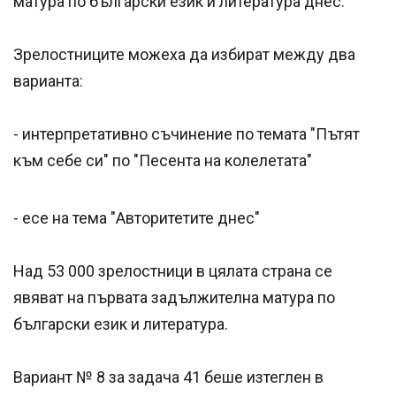
матура по български език и литература днес.
Зрелостниците можеха да избират между два
варианта:
- интерпретативно съчинение по темата "Пътят
към себе си" по "Песента на колелетата"
- есе на тема "Авторитетите днес"
Над 53 000 зрелостници в цялата страна се
явяват на първата задължителна матура по
български език и литература.
Вариант № 8 за задача 41 беше изтеглен в