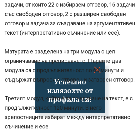
задачи, от които 22 с избираем отговор, 16 задачи
със свободен отговор, 2 с разширен свободен
отговор и задача за създаване на аргументативен
текст (интерпретативно съчинение или есе).
Матурата е разделена на три модула с цел
ограничаване на преписването. Първите два
модула са с продължителност по 60 минути и
съдържат въпроси с отворен и затворен отговор.
Успешно
излязохте от
профила си!
Третият модул, който е за създаване на текст, е с
продължителност 120 минути. В него
зрелостниците избират между интерпретативно
съчинение и есе.