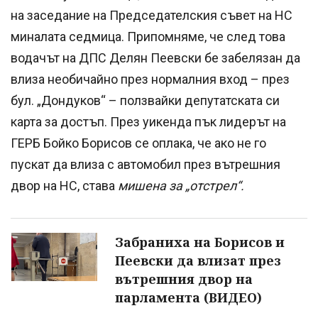
на заседание на Председателския съвет на НС
миналата седмица. Припомняме, че след това
водачът на ДПС Делян Пеевски бе забелязан да
влиза необичайно през нормалния вход – през
бул. „Дондуков“ – ползвайки депутатската си
карта за достъп. През уикенда пък лидерът на
ГЕРБ Бойко Борисов се оплака, че ако не го
пускат да влиза с автомобил през вътрешния
двор на НС, става
мишена за „отстрел“.
Забраниха на Борисов и
Пеевски да влизат през
вътрешния двор на
парламента (ВИДЕО)