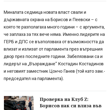
Миналата седмица новата власт свали и
държавната охрана на Борисов и Пеевски – с
която те разполагаха много години – с аргумента,
че заплаха за тях вече няма. Именно лидерите на
ГЕРБ и ДПС се възползваха от възможността да
влизат и излизат от парламента през вътрешния
двор през последните години. Забелязвани са и
лидерът на „Възраждане“ Костадин Костадинов
и неговият заместник Цончо Ганев (той като зам.-
председател на парламента).
Проверка на Клуб Z:
Борисов пак си влиза във