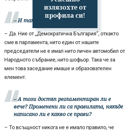
излязохте от
профила си!
– И така са влизали вътре?
– Да. Ние от „Демократична България“, откакто
сме в парламента, нито един от нашите
председатели не е имал нито личен автомобил от
Народното събрание, нито шофьор. Така че за
мен това заседание имаше и образователен
елемент.
– А този достъп регламентиран ли е
вече? Променени ли са правилата, някъде
написано ли е какво се прави?
– То всъщност никога не е имало правило, че