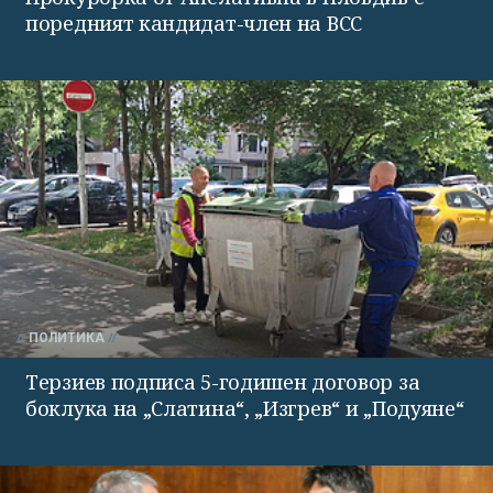
поредният кандидат-член на ВСС
ПОЛИТИКА
Терзиев подписа 5-годишен договор за
боклука на „Слатина“, „Изгрев“ и „Подуяне“