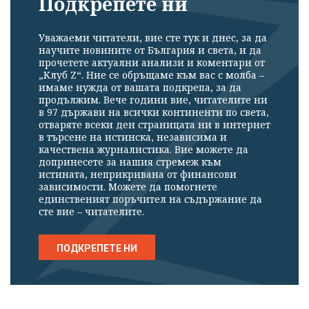
Подкрепете ни
Уважаеми читатели, вие сте тук и днес, за да
научите новините от България и света, и да
прочетете актуални анализи и коментари от
„Клуб Z“. Ние се обръщаме към вас с молба –
имаме нужда от вашата подкрепа, за да
продължим. Вече години вие, читателите ни
в 97 държави на всички континенти по света,
отваряте всеки ден страницата ни в интернет
в търсене на истинска, независима и
качествена журналистика. Вие можете да
допринесете за нашия стремеж към
истината, неприкривана от финансови
зависимости. Можете да помогнете
единственият поръчител на съдържание да
сте вие – читателите.
ПОДКРЕПЕТЕ НИ