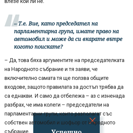
влезе кой ли не.
– Т.е. Вие, като председател на
парламентарна група, имате право на
автомобил и може да си вкарате вътре
когото поискате?
– Да, това бяха аргументите на председателката
на Народното събрание и тя заяви, че
включително самата тя ще ползва общите
входове, защото правилата за достъп трябва да
са еднакви. И само да отбележа – аз с изненада
разбрах, че има колеги – председатели на
парламентарни групи, които разполагат със
собствен автомобил и шофьор от Народното
Успешно
събрание.