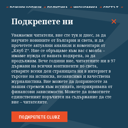
ВСИЧКИ НОВИНИ
ПОЛИТИКА
ИКОНОМИКА
СВЕТЪТ
Подкрепете ни
СПОРТ
КУЛТУРА
ТЕХНОЛОГИИ
КАЛЕЙДОСКОП
МНЕНИЯ
Уважаеми читатели, вие сте тук и днес, за да
научите новините от България и света, и да
прочетете актуални анализи и коментари от
„Клуб Z“. Ние се обръщаме към вас с молба –
имаме нужда от вашата подкрепа, за да
продължим. Вече години вие, читателите ни в 97
Общи условия
Политика за поверителност
държави на всички континенти по света,
отваряте всеки ден страницата ни в интернет в
Реклама
Партньори
Контакти
За Клуб Z
търсене на истинска, независима и качествена
Екип
Подкрепете ни
журналистика. Вие можете да допринесете за
нашия стремеж към истината, неприкривана от
финансови зависимости. Можете да помогнете
единственият поръчител на съдържание да сте
Издател на www.clubz.bg е „Клуб Зебра Медия“ ЕООД, София, ул. "Алеко
вие – читателите.
Константинов" 3. Всички права запазени 2026 „Клуб Зебра Медия“
ЕООД.
Препечатването на материали, снимки и видео от www.clubz.bg без
разрешение ще бъде преследвано по съдебен път, съгласно
ПОДКРЕПЕТЕ CLUBZ
ОБЩИТЕ УСЛОВИЯ