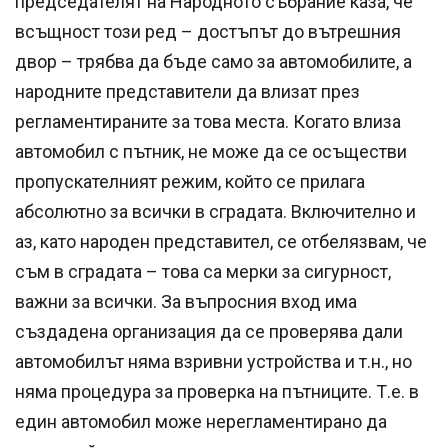
председателят на Народното събрание каза, че
всъщност този ред – достъпът до вътрешния
двор – трябва да бъде само за автомобилите, а
народните представители да влизат през
регламентираните за това места. Когато влиза
автомобил с пътник, не може да се осъществи
пропускателният режим, който се прилага
абсолютно за всички в сградата. Включително и
аз, като народен представител, се отбелязвам, че
съм в сградата – това са мерки за сигурност,
важни за всички. За въпросния вход има
създадена организация да се проверява дали
автомобилът няма взривни устройства и т.н., но
няма процедура за проверка на пътниците. Т.е. в
един автомобил може нерегламентирано да