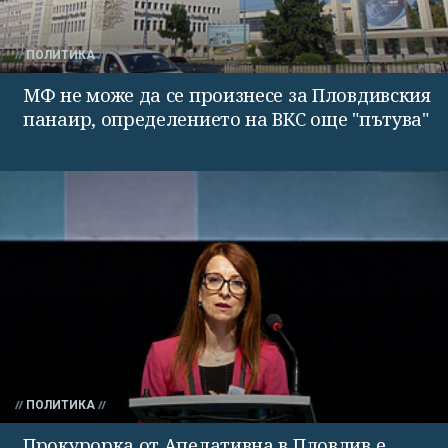
ПОЛИТИКА
МФ не може да се произнесе за Пловдивския
панаир, определението на ВКС още "пътува"
ПОЛИТИКА
Прокурорка от Апелативна в Пловдив е