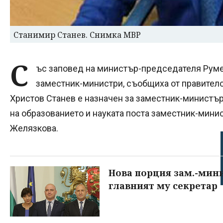
Станимир Станев. Снимка МВР
С
ъс заповед на министър-председателя Руме
заместник-министри, съобщиха от правител
Христов Станев е назначен за заместник-министъ
на образованието и науката поста заместник-мини
Желязкова.
Нова порция зам.-минис
главният му секретар