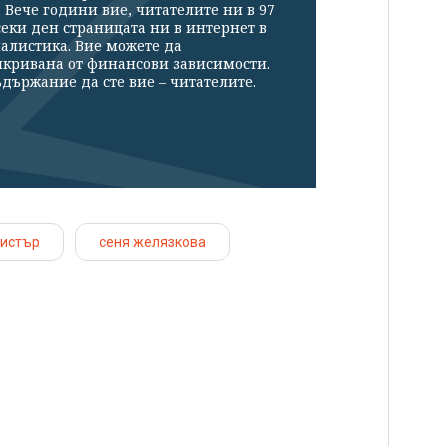
Вече години вие, читателите ни в 97
секи ден страницата ни в интернет в
налистика. Вие можете да
икривана от финансови зависимости.
държание да сте вие – читателите.
нистър
сеня желязкова