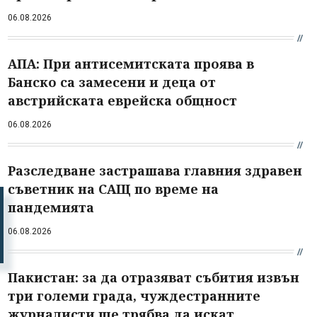
06.08.2026
АПА: При антисемитската проява в
Банско са замесени и деца от
австрийската еврейска общност
06.08.2026
Разследване застрашава главния здравен
съветник на САЩ по време на
пандемията
06.08.2026
Пакистан: за да отразяват събития извън
три големи града, чуждестранните
журналисти ще трябва да искат