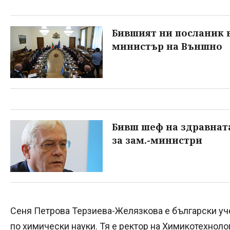
Бившият ни посланик в
министър на Външно
Бивш шеф на здравната
за зам.-министри
Сеня Петрова Терзиева-Желязкова е български уче
по химически науки. Тя е ректор на Химикотехнол