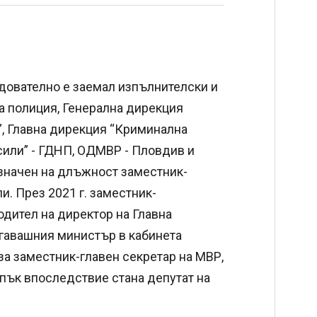
едователно е заемал изпълнителски и
 полиция, Генерална дирекция
”, Главна дирекция “Криминална
сили” - ГДНП, ОДМВР - Пловдив и
азначен на длъжност заместник-
. През 2021 г. заместник-
дител на директор на Главна
огавашния министър в кабинета
 за заместник-главен секретар на МВР,
 пък впоследствие стана депутат на