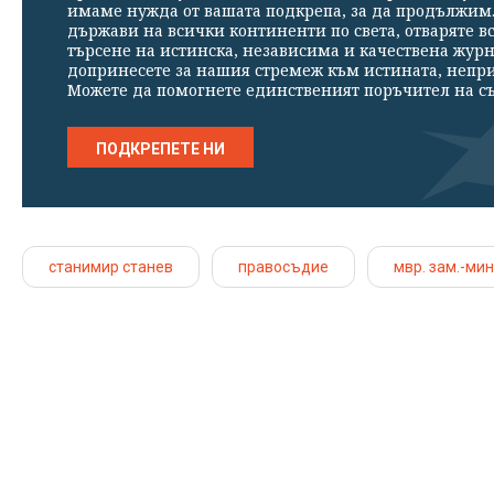
имаме нужда от вашата подкрепа, за да продължим. 
държави на всички континенти по света, отваряте в
търсене на истинска, независима и качествена жур
допринесете за нашия стремеж към истината, непр
Можете да помогнете единственият поръчител на съ
ПОДКРЕПЕТЕ НИ
станимир станев
правосъдие
мвр. зам.-ми