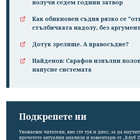
получи седем години затвор
Как обикновен съдия рязко се "о
стълбичката надолу, без аргумент
Дотук зрелище. А правосъдие?
Найденов: Сарафов изпълни полов
напусне системата
Подкрепете ни
Уважаеми читатели, вие сте тук и днес, за да научит
прочетете актуални анализи и коментари от „Клуб Z