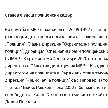
Станев е висш полицейски кадър.
На служба в МВР е назначен на 26.09.1992 г. Посл
ръководни длъжности в дирекция на Националната
„Полиция“, Главна дирекция “Охранителна полиция
полиция“, дирекция “Специализирани полицейски 
ОДМВР - Кърджали. На 4 декември 2020 г. е прен
директор на Областна дирекция на МВР – Кърджали
директорът на полицията в Кърджали става ръково
дирекция "Национална полиция" със заповед на т
"Петков" Бойко Рашков. През 2022 г. бе назначен и
освободен от Калин Стоянов като министър, който
Делян Пеевски.