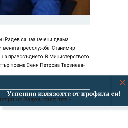
н Радев са назначени двама
ствената пресслужба. Станимир
р на правосъдието. В Министерството
стър поема Сеня Петрова Терзиева-
Успешно излязохте от профила си!
три от Радев, сред тях -