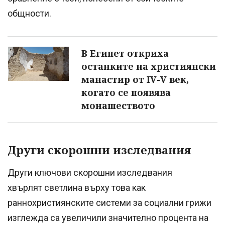
общности.
В Египет откриха
останките на християнски
манастир от IV-V век,
когато се появява
монашеството
Други скорошни изследвания
Други ключови скорошни изследвания
хвърлят светлина върху това как
раннохристиянските системи за социални грижи
изглежда са увеличили значително процента на