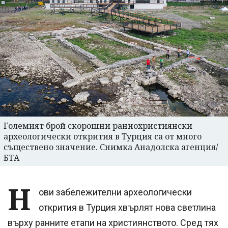
Големият брой скорошни раннохристиянски
археологически открития в Турция са от много
съществено значение. Снимка Анадолска агенция/
БТА
Н
ови забележителни археологически
открития в Турция хвърлят нова светлина
върху ранните етапи на християнството. Сред тях