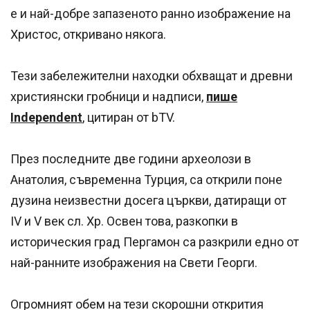
е и най-добре запазеното ранно изображение на
Христос, откривано някога.
Тези забележителни находки обхващат и древни
християнски гробници и надписи,
пише
Independent
, цитиран от bTV.
През последните две години археолози в
Анатолия, съвременна Турция, са открили поне
дузина неизвестни досега църкви, датиращи от
IV и V век сл. Хр. Освен това, разкопки в
историческия град Пергамон са разкрили едно от
най-ранните изображения на Свети Георги.
Огромният обем на тези скорошни открития