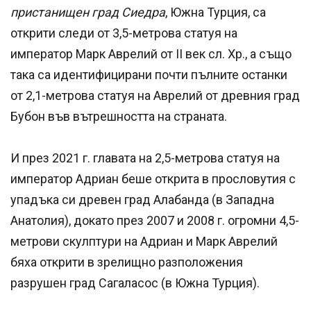
пристанищен град Сиедра
, Южна Турция, са
открити следи от 3,5-метрова статуя на
император Марк Аврелий от II век сл. Хр., а също
така са идентифицирани почти пълните останки
от 2,1-метрова статуя на Аврелий от древния град
Бубон във вътрешността на страната.
И през 2021 г. главата на 2,5-метрова статуя на
император Адриан беше открита в прословутия с
упадъка си древен град Алабанда (в Западна
Анатолия), докато през 2007 и 2008 г. огромни 4,5-
метрови скулптури на Адриан и Марк Аврелий
бяха открити в зрелищно разположения
разрушен град Сагаласос (в Южна Турция).