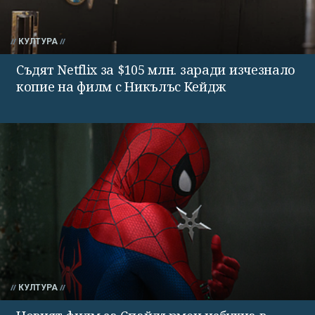
КУЛТУРА
Съдят Netflix за $105 млн. заради изчезнало
копие на филм с Никълъс Кейдж
КУЛТУРА