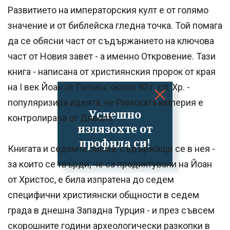
Развитието на императорския култ е от голямо
значение и от библейска гледна точка. Той помага
да се обясни част от съдържанието на ключова
част от Новия завет - а именно Откровение. Тази
книга - написана от християнския пророк от края
на I век Йоан от Патмос около 90 г. сл. Хр. -
популяризира идеята, че Римската империя е
Успешно
контролирана от Дявола.
излязохте от
профила си!
Книгата и седемте писма, съдържащи се в нея -
за които се твърди, че са продиктувани на Йоан
от Христос, е била изпратена до седем
специфични християнски общности в седем
града в днешна Западна Турция - и през съвсем
скорошните години археологически разкопки в