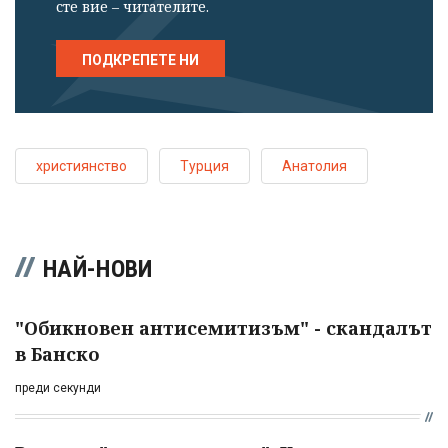
сте вие – читателите.
ПОДКРЕПЕТЕ НИ
християнство
Турция
Анатолия
НАЙ-НОВИ
"Обикновен антисемитизъм" - скандалът
в Банско
преди секунди