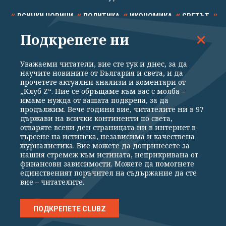
ВСИЧКИ НОВИНИ
ПОЛИТИКА
ИКОНОМИКА
СВЕТЪТ
Подкрепете ни
СПОРТ
КУЛТУРА
ТЕХНОЛОГИИ
КАЛЕЙДОСКОП
МНЕНИЯ
Уважаеми читатели, вие сте тук и днес, за да
научите новините от България и света, и да
прочетете актуални анализи и коментари от
„Клуб Z“. Ние се обръщаме към вас с молба –
имаме нужда от вашата подкрепа, за да
продължим. Вече години вие, читателите ни в 97
Общи условия
Политика за поверителност
държави на всички континенти по света,
отваряте всеки ден страницата ни в интернет в
Реклама
Партньори
Контакти
За Клуб Z
търсене на истинска, независима и качествена
Екип
Подкрепете ни
журналистика. Вие можете да допринесете за
нашия стремеж към истината, неприкривана от
финансови зависимости. Можете да помогнете
единственият поръчител на съдържание да сте
Издател на www.clubz.bg е „Клуб Зебра Медия“ ЕООД, София, ул. "Алеко
вие – читателите.
Константинов" 3. Всички права запазени 2026 „Клуб Зебра Медия“
ЕООД.
Препечатването на материали, снимки и видео от www.clubz.bg без
разрешение ще бъде преследвано по съдебен път, съгласно
ПОДКРЕПЕТЕ CLUBZ
ОБЩИТЕ УСЛОВИЯ