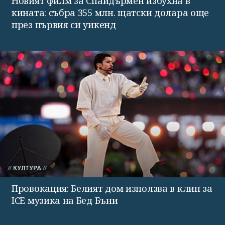
Новият филм за Спайдърмен избухна в
кината: събра 355 млн. щатски долара още
през първия си уикенд
КУЛТУРА
Провокация: Белият дом използва в клип за
ICE музика на Бед Бъни