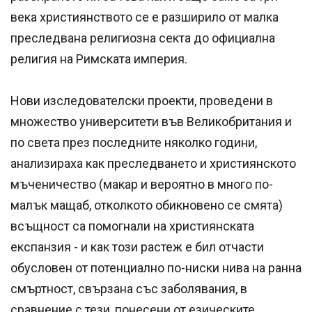
века християнството се е разширило от малка
преследвана религиозна секта до официална
религия на Римската империя.
Нови изследователски проекти, проведени в
множество университети във Великобритания и
по света през последните няколко години,
анализираха как преследването и християнското
мъченичество (макар и вероятно в много по-
малък мащаб, отколкото обикновено се смята)
всъщност са помогнали на християнската
експанзия - и как този растеж е бил отчасти
обусловен от потенциално по-ниски нива на ранна
смъртност, свързана със заболявания, в
сравнение с тези, понесени от езическите