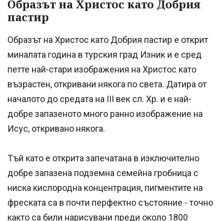
Образът на Христос като Добрия
пастир
Образът на Христос като Добрия пастир е открит
миналата година в турския град Изник и е сред
петте най-стари изображения на Христос като
възрастен, откривани някога по света. Датира от
началото до средата на III век сл. Хр. и е най-
добре запазеното много ранно изображение на
Исус, откривано някога.
Тъй като е открита запечатана в изключително
добре запазена подземна семейна гробница с
ниска кислородна концентрация, пигментите на
фреската са в почти перфектно състояние - точно
както са били нарисувани преди около 1800