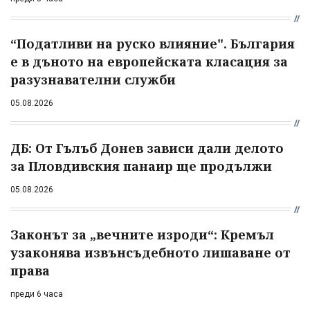
“Податливи на руско влияние". България
е в дъното на европейската класация за
разузнавателни служби
05.08.2026
ДБ: От Гълъб Донев зависи дали делото
за Пловдивския панаир ще продължи
05.08.2026
Законът за „вечните изроди“: Кремъл
узаконява извънсъдебното лишаване от
права
преди 6 часа