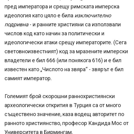
пред императора и срещу римската имперска
идеология като цяло е била
изключително
подривна
- и ранните християни са използвали
числов код като начин за политически и
идеологически атаки срещу императорите. (Сега
световноизвестният) код за мразените имперски
владетели е бил 666 (или понякога 616) и е бил
известен като „Числото на звяра“ - звярът е бил
самият император.
Големият брой скорошни раннохристиянски
археологически открития в Турция са от много
съществено значение, каза водещ авторитет по
ранното християнство, професор Кандида Мос от
Университета в Бирмингам.