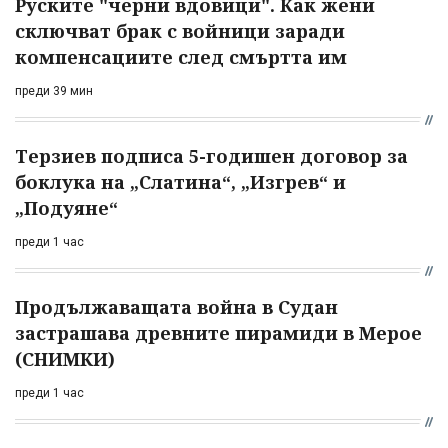
Руските "черни вдовици". Как жени
сключват брак с войници заради
компенсациите след смъртта им
преди 39 мин
Терзиев подписа 5-годишен договор за
боклука на „Слатина“, „Изгрев“ и
„Подуяне“
преди 1 час
Продължаващата война в Судан
застрашава древните пирамиди в Мерое
(СНИМКИ)
преди 1 час