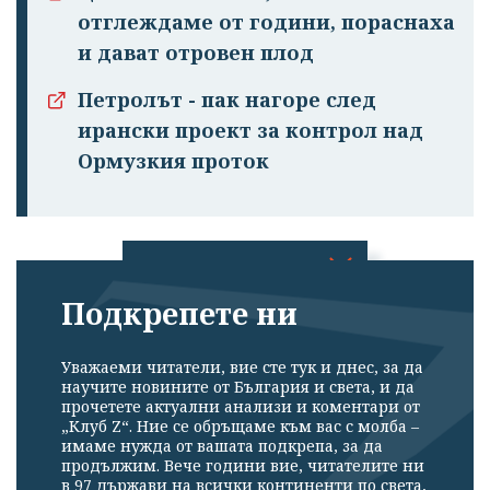
отглеждаме от години, пораснаха
и дават отровен плод
Петролът - пак нагоре след
ирански проект за контрол над
Ормузкия проток
Подкрепете ни
Успешно
излязохте от
профила си!
Уважаеми читатели, вие сте тук и днес, за да
научите новините от България и света, и да
прочетете актуални анализи и коментари от
„Клуб Z“. Ние се обръщаме към вас с молба –
имаме нужда от вашата подкрепа, за да
продължим. Вече години вие, читателите ни
в 97 държави на всички континенти по света,