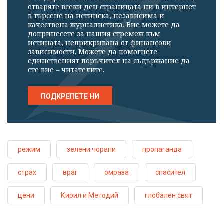
отваряте всеки ден страницата ни в интернет
в търсене на истинска, независима и
качествена журналистика. Вие можете да
допринесете за нашия стремеж към
истината, неприкривана от финансови
зависимости. Можете да помогнете
единственият поръчител на съдържание да
сте вие – читателите.
ПОДКРЕПЕТЕ НИ
режим
зелени чорапи
пропаганда
страх
враг
омраза
спасител
цени
Кирил и Методий
глобален свят