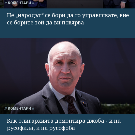
КОМЕНТАРИ
Не „народът“ се бори да го управлявате, вие
се борите той да ви повярва
КОМЕНТАРИ
Как олигархията демонтира джоба - и на
русофила, и на русофоба