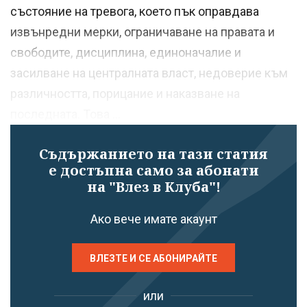
състояние на тревога, което пък оправдава
извънредни мерки, ограничаване на правата и
свободите, дисциплина, единоначалие и
засилване на централната власт, недоверие към
различността, порицание и наказване на
последната. Това ...
Съдържанието на тази статия
е достъпна само за абонати
на "Влез в Клуба"!
Ако вече имате акаунт
ВЛЕЗТЕ И СЕ АБОНИРАЙТЕ
или