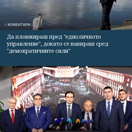
КОМЕНТАРИ
Да плонжираш пред "едноличното
управление", докато се навираш сред
"демократичните сили"