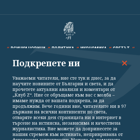
ВСИЧКИ НОВИНИ
ПОЛИТИКА
ИКОНОМИКА
СВЕТЪТ
Подкрепете ни
СПОРТ
КУЛТУРА
ТЕХНОЛОГИИ
КАЛЕЙДОСКОП
МНЕНИЯ
Уважаеми читатели, вие сте тук и днес, за да
научите новините от България и света, и да
прочетете актуални анализи и коментари от
„Клуб Z“. Ние се обръщаме към вас с молба –
имаме нужда от вашата подкрепа, за да
продължим. Вече години вие, читателите ни в 97
Общи условия
Политика за поверителност
държави на всички континенти по света,
отваряте всеки ден страницата ни в интернет в
Реклама
Партньори
Контакти
За Клуб Z
търсене на истинска, независима и качествена
Екип
Подкрепете ни
журналистика. Вие можете да допринесете за
нашия стремеж към истината, неприкривана от
финансови зависимости. Можете да помогнете